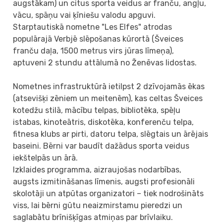
augstākam) un citus sporta veidus ar franču, angļu,
vācu, spāņu vai ķīniešu valodu apguvi.
Starptautiskā nometne "Les Elfes" atrodas
populārajā Verbjē slēpošanas kūrortā (Šveices
franču daļa, 1500 metrus virs jūras līmeņa),
aptuveni 2 stundu attālumā no Ženēvas lidostas.
Nometnes infrastruktūrā ietilpst 2 dzīvojamās ēkas
(atsevišķi zēniem un meitenēm), kas celtas Šveices
kotedžu stilā, mācību telpas, bibliotēka, spēļu
istabas, kinoteātris, diskotēka, konferenču telpa,
fitnesa klubs ar pirti, datoru telpa, slēgtais un ārējais
baseini. Bērni var baudīt dažādus sporta veidus
iekštelpās un ārā.
Izklaides programma, aizraujošas nodarbības,
augsts izmitināšanas līmenis, augsti profesionāli
skolotāji un atpūtas organizatori – tiek nodrošināts
viss, lai bērni gūtu neaizmirstamu pieredzi un
saglabātu brīnišķīgas atmiņas par brīvlaiku.