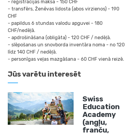
- reģistrācijas maksa - 150 CHF
- transfērs, Ženēvas lidosta (abos virzienos) - 190
CHF
- papildus 6 stundas valodu apguvei - 180
CHF/nedēļā.
- apdrošināšana (obligāta) - 120 CHF / nedēļā.
- slēpošanas un snovborda inventāra noma - no 120
līdz 140 CHF / nedēļā.
- personīgas veļas mazgāšana - 60 CHF vienā reizē.
Jūs varētu interesēt
Swiss
Education
Academy
(angļu,
franču,