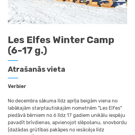
Les Elfes Winter Camp
(6-17 g.)
Atrašanās vieta
Verbier
No decembra sākuma līdz aprīļa beigām viena no
labākajām starptautiskajām nometnēm "Les Elfes"
piedāvā bērniem no 6 līdz 17 gadiem unikālu iespēju
pavadīt brīvdienas, apvienojot slēpošanu, snovbordu
(dažādas grūtības pakāpes no iesācēja līdz