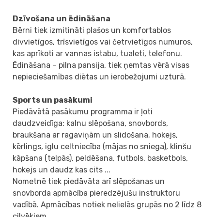
Dzīvošana un ēdināšana
Bērni tiek izmitināti plašos un komfortablos
divvietīgos, trīsvietīgos vai četrvietīgos numuros,
kas aprīkoti ar vannas istabu, tualeti, telefonu.
Ēdināšana – pilna pansija, tiek ņemtas vērā visas
nepieciešamības diētas un ierobežojumi uzturā.
Sports un pasākumi
Piedāvātā pasākumu programma ir ļoti
daudzveidīga: kalnu slēpošana, snovbords,
braukšana ar ragaviņām un slidošana, hokejs,
kērlings, iglu celtniecība (mājas no sniega), klinšu
kāpšana (telpās), peldēšana, futbols, basketbols,
hokejs un daudz kas cits ...
Nometnē tiek piedāvāta arī slēpošanas un
snovborda apmācība pieredzējušu instruktoru
vadībā. Apmācības notiek nelielās grupās no 2 līdz 8
cilvēkiem.