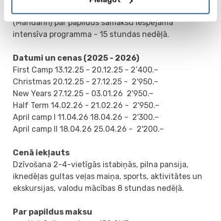
nedēļā (angļu, franču, vācu, spāņu, ķīniešu
(Mandarin) par papildus samaksu iespējama
intensīva programma - 15 stundas nedēļā.
Datumi un cenas (2025 - 2026)
First Camp 13.12.25 - 20.12.25 - 2’400.–
Christmas 20.12.25 - 27.12.25 - 2'950.–
New Years 27.12.25 - 03.01.26 2'950.–
Half Term 14.02.26 - 21.02.26 - 2'950.–
April camp I 11.04.26 18.04.26 - 2'300.–
April camp II 18.04.26 25.04.26 - 2'200.–
Cenā iekļauts
Dzīvošana 2-4-vietīgās istabiņās, pilna pansija,
iknedēļas gultas veļas maiņa, sports, aktivitātes un
ekskursijas, valodu mācības 8 stundas nedēļā.
Par papildus maksu