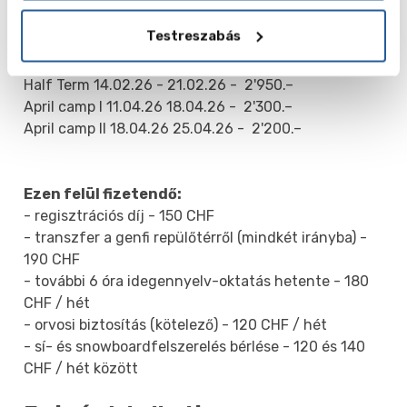
First Camp 13.12.25 - 20.12.25 - 2’400.–
Testreszabás
Christmas 20.12.25 - 27.12.25 - 2'950.–
New Years 27.12.25 - 03.01.26 2'950.–
Half Term 14.02.26 - 21.02.26 - 2'950.–
April camp I 11.04.26 18.04.26 - 2'300.–
April camp II 18.04.26 25.04.26 - 2'200.–
Ezen felül fizetendő:
- regisztrációs díj - 150 CHF
- transzfer a genfi repülőtérről (mindkét irányba) -
190 CHF
- további 6 óra idegennyelv-oktatás hetente - 180
CHF / hét
- orvosi biztosítás (kötelező) - 120 CHF / hét
- sí- és snowboardfelszerelés bérlése - 120 és 140
CHF / hét között