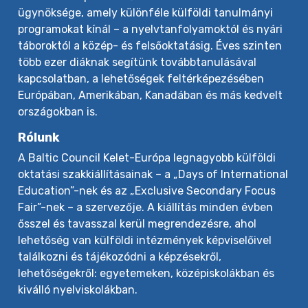
ügynöksége, amely különféle külföldi tanulmányi
programokat kínál – a nyelvtanfolyamoktól és nyári
táboroktól a közép- és felsőoktatásig. Éves szinten
több ezer diáknak segítünk továbbtanulásával
kapcsolatban, a lehetőségek feltérképezésében
Európában, Amerikában, Kanadában és más kedvelt
országokban is.
Rólunk
A Baltic Council Kelet-Európa legnagyobb külföldi
oktatási szakkiállításainak – a „Days of International
Education”-nek és az „Exclusive Secondary Focus
Fair”-nek – a szervezője. A kiállítás minden évben
ősszel és tavasszal kerül megrendezésre, ahol
lehetőség van külföldi intézmények képviselőivel
találkozni és tájékozódni a képzésekről,
lehetőségekről: egyetemeken, középiskolákban és
kiválló nyelviskolákban.