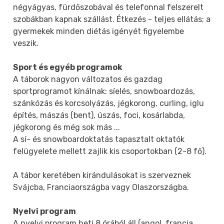
négyágyas, fürdőszobával és telefonnal felszerelt
szobákban kapnak szállást. Étkezés - teljes ellátás; a
gyermekek minden diétás igényét figyelembe
veszik.
Sport és egyéb programok
A táborok nagyon változatos és gazdag
sportprogramot kínálnak: síelés, snowboardozás,
szánkózás és korcsolyázás, jégkorong, curling, iglu
építés, mászás (bent), úszás, foci, kosárlabda,
jégkorong és még sok más ...
A sí- és snowboardoktatás tapasztalt oktatók
felügyelete mellett zajlik kis csoportokban (2-8 fő).
A tábor keretében kirándulásokat is szerveznek
Svájcba, Franciaországba vagy Olaszországba.
Nyelvi program
A nyelvi program heti 8 órából áll (angol, francia,