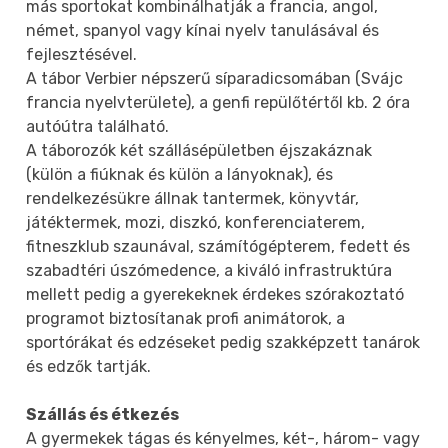
más sportokat kombinálhatják a francia, angol,
német, spanyol vagy kínai nyelv tanulásával és
fejlesztésével.
A tábor Verbier népszerű síparadicsomában (Svájc
francia nyelvterülete), a genfi repülőtértől kb. 2 óra
autóútra található.
A táborozók két szállásépületben éjszakáznak
(külön a fiúknak és külön a lányoknak), és
rendelkezésükre állnak tantermek, könyvtár,
játéktermek, mozi, diszkó, konferenciaterem,
fitneszklub szaunával, számítógépterem, fedett és
szabadtéri úszómedence, a kiváló infrastruktúra
mellett pedig a gyerekeknek érdekes szórakoztató
programot biztosítanak profi animátorok, a
sportórákat és edzéseket pedig szakképzett tanárok
és edzők tartják.
Szállás és étkezés
A gyermekek tágas és kényelmes, két-, három- vagy