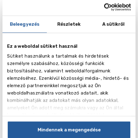
vēl
29
Beleegyezés
Részletek
A sütikről
Képek
Videó
Ez a weboldal sütiket használ
Sütiket használunk a tartalmak és hirdetések
személyre szabásához, közösségi funkciók
biztosításához, valamint weboldalforgalmunk
elemzéséhez. Ezenkívül közösségi média-, hirdető- és
elemező partnereinkkel megosztjuk az Ön
weboldalhasználatra vonatkozó adatait, akik
kombinálhatják az adatokat más olyan adatokkal,
amelyeket Ön adott meg számukra vagy az Ön által
használt más szolgáltatásokból gyűjtöttek.
Mindennek a megengedése
Dates 2025 - 2026