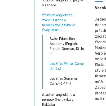
Štúdium anglického jazyka
v Kanade
Verbi
Štúdium anglického,
Jeden
francúzskeho a
decem
nemeckého jazyka vo
Švajčiarsku
prázd
začiat
Swiss Education
francú
Academy (English,
Medzi
French, German, 10-16
Verbie
r.)
od let
Les Elfes Winter Camp
Škola
(6-17 r.)
štýle 
fitnes
Les Elfes Summer
môžu 
Camp (6-17 r.)
Zábav
profes
Štúdium anglického a
mali 
nemeckého jazyka v
Rakúsku