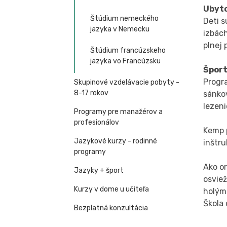
Ubyto
Štúdium nemeckého
Deti s
jazyka v Nemecku
izbác
plnej 
Štúdium francúzskeho
jazyka vo Francúzsku
Šport
Progra
Skupinové vzdelávacie pobyty -
8-17 rokov
sánkov
lezeni
Programy pre manažérov a
profesionálov
Kemp 
Jazykové kurzy - rodinné
inštru
programy
Ako o
Jazyky + šport
osvie
Kurzy v dome u učiteľa
holým
Škola 
Bezplatná konzultácia