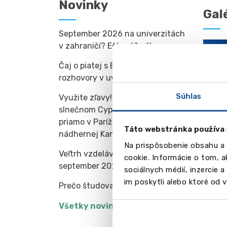
Novinky
Gal
September 2026 na univerzitách
v zahraničí? Ešte stíhaš!
Čaj o piatej s BC Slovensko -
rozhovory v uvoľnenej atmosfére
Súhlas
Využite zľavy! Angličtina na
slnečnom Cypre, francúzština
priamo v Paríži, alebo mikrokurz v
Táto webstránka používa 
nádhernej Kanade?
Na prispôsobenie obsahu a 
Vid
Veľtrh vzdelávania v zahraničí -
cookie. Informácie o tom, 
september 2025
sociálnych médií, inzercie 
im poskytli alebo ktoré od vá
Prečo študovať v Írsku
Všetky novinky