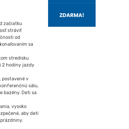
d začiatku
sť stráviť
čnosti od
okonaľovaním sa
kom stredisku
i 2 hodiny jazdy
, postavené v
, konferenčnú sálu,
e bazény. Deti sa
ania, vysoko
ezpečené, aby deti
 prázdniny.