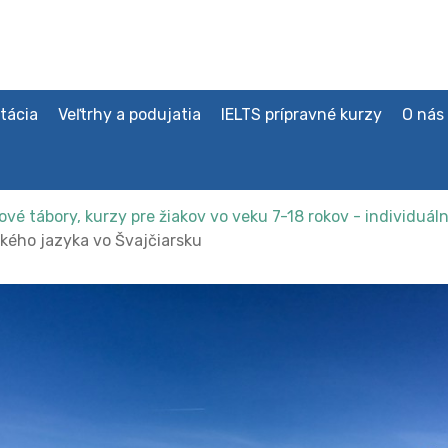
tácia
Veľtrhy a podujatia
IELTS prípravné kurzy
O nás
vé tábory, kurzy pre žiakov vo veku 7-18 rokov - individuál
ého jazyka vo Švajčiarsku