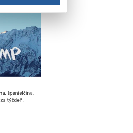
na, španielčina,
n za týždeň.