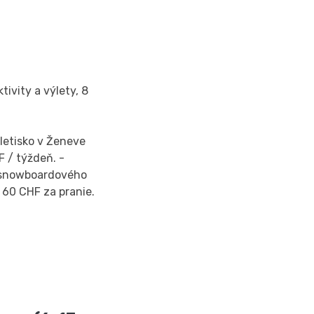
tivity a výlety, 8
 letisko v Ženeve
F / týždeň. -
 a snowboardového
 60 CHF za pranie.