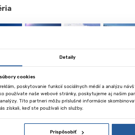
éria
Detaily
vēl
29
súbory cookies
Obrázky
reklám, poskytovanie funkcií sociálnych médií a analýzu náv
eo
ako používate naše webové stránky, poskytujeme aj našim par
a analýzy. Títo partneri môžu príslušné informácie skombinovať
s získali, keď ste používali ich služby.
Prispôsobiť