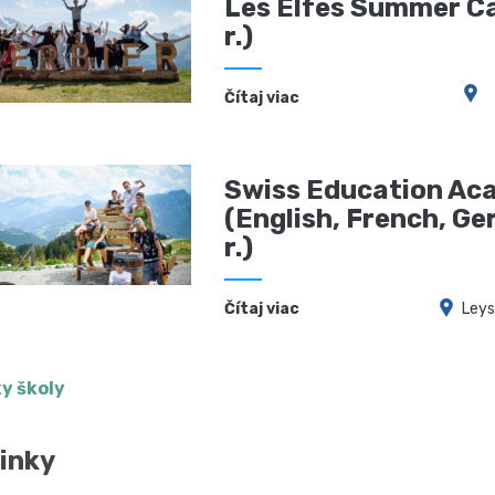
Les Elfes Summer C
r.)
Čítaj viac
Swiss Education Ac
(English, French, Ge
r.)
Čítaj viac
Leys
y školy
inky