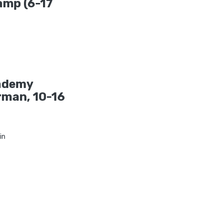
amp (6-17
ademy
rman, 10-16
in