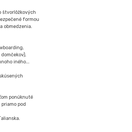
o štvorlôžkových
abezpečené formou
y a obmedzenia.
owboarding,
h domčekov),
 mnoho iného...
 skúsených
deťom ponúknuté
u priamo pod
Talianska.