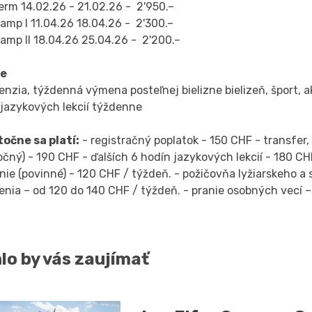
erm 14.02.26 - 21.02.26 - 2'950.–
camp I 11.04.26 18.04.26 - 2'300.–
camp II 18.04.26 25.04.26 - 2'200.–
ne
enzia, týždenná výmena posteľnej bielizne bielizeň, šport, ak
 jazykových lekcií týždenne
očne sa platí:
- registračný poplatok - 150 CHF - transfer,
očný) - 190 CHF - ďalších 6 hodín jazykových lekcií - 180 CH
nie (povinné) - 120 CHF / týždeň. - požičovňa lyžiarskeho
nia – od 120 do 140 CHF / týždeň. - pranie osobných vecí –
lo by vás zaujímať