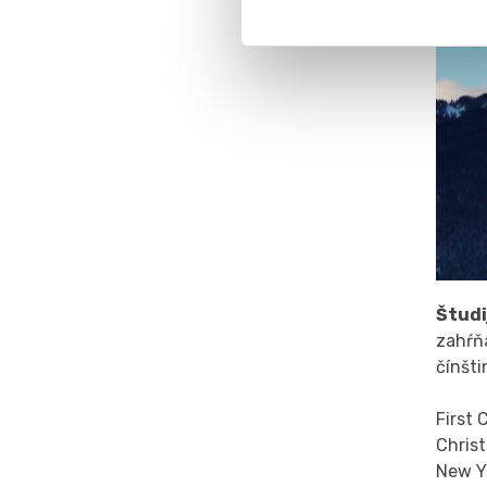
Študi
zahŕňa
čínšti
First 
Christ
New Ye