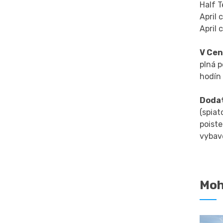
Half T
April 
April 
V Ce
plná p
hodín
Dodat
(spiat
poiste
vybave
Moh