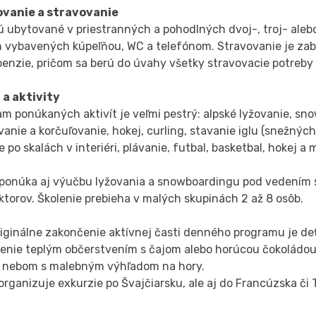
vanie a stravovanie
ú ubytované v priestranných a pohodlných dvoj-, troj- aleb
h vybavených kúpeľňou, WC a telefónom. Stravovanie je z
penzie, pričom sa berú do úvahy všetky stravovacie potreb
 a aktivity
m ponúkaných aktivít je veľmi pestrý: alpské lyžovanie, sn
anie a korčuľovanie, hokej, curling, stavanie iglu (snežnýc
e po skalách v interiéri, plávanie, futbal, basketbal, hokej a
ponúka aj výučbu lyžovania a snowboardingu pod vedením
ktorov. Školenie prebieha v malých skupinách 2 až 8 osôb.
riginálne zakončenie aktívnej časti denného programu je 
ženie teplým občerstvením s čajom alebo horúcou čokoládo
 nebom s malebným výhľadom na hory.
organizuje exkurzie po Švajčiarsku, ale aj do Francúzska či 