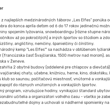
er
 z najlepších medzinárodných táborov „Les Elfes“ ponúka o
bra do konca apríla deťom od 6 do 17 rokov jedinečnú možno
niny spojením lyžovania, snowboardingu (rôzne stupne náro
očníkov až po pokročilých) a iných športov so štúdiom a zd
zštiny, angličtiny, nemčiny, španielčiny či čínštiny.
národný kemp "Les Elfes'" sa nachádza v obľúbenom lyžiars
r (francúzska časť Švajčiarska, 1500 metrov nad morom), as
iska v Ženeve.
 zahŕňa 2 obytné budovy (oddelené pre chlapcov a dievčatá)
švajčiarskej chaty, učebne, knižnicu, herne, kino, diskotéku
s klub so saunou, počítačovú miestnosť, vnútorné a vonkajši
zapojiť do rôznych vnútorných a vonkajších športov.
ný program, vzrušujúce hodiny, vynikajúci štandard ubytov
ionálni učitelia a organizátori voľného času - všetko je zab
nezabudnuteľné dojmy a uchovali si nádherné spomienky na