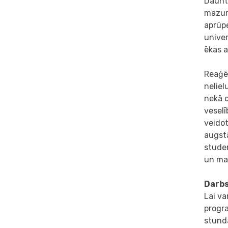
Daunta
mazumt
aprūpe
univer
ēkas a
Reaģēj
neliel
nekā c
veselī
veido
augst
studen
un ma
Darbs
Lai v
progr
stunda