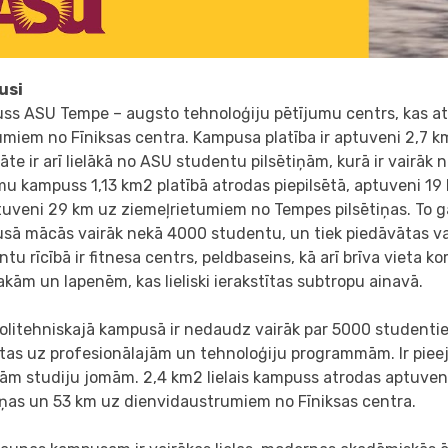
usi
ss ASU Tempe – augsto tehnoloģiju pētījumu centrs, kas at
miem no Fīniksas centra. Kampusa platība ir aptuveni 2,7 km2
āte ir arī lielākā no ASU studentu pilsētiņām, kurā ir vairāk
u kampuss 1,13 km2 platībā atrodas piepilsētā, aptuveni 19
uveni 29 km uz ziemeļrietumiem no Tempes pilsētiņas. To ga
sā mācās vairāk nekā 4000 studentu, un tiek piedāvātas va
tu rīcībā ir fitnesa centrs, peldbaseins, kā arī brīva vieta 
akām un lapenēm, kas lieliski ierakstītas subtropu ainavā.
olitehniskajā kampusā ir nedaudz vairāk par 5000 studenti
stas uz profesionālajām un tehnoloģiju programmām. Ir pieej
ām studiju jomām. 2,4 km2 lielais kampuss atrodas aptuve
iņas un 53 km uz dienvidaustrumiem no Fīniksas centra.