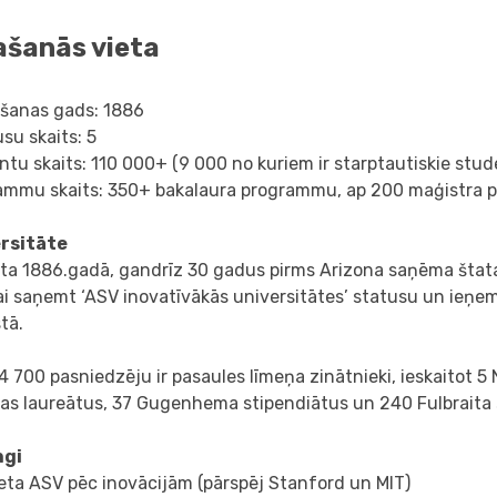
ašanās vieta
āšanas gads: 1886
su skaits: 5
tu skaits: 110 000+ (9 000 no kuriem ir starptautiskie stud
ammu skaits: 350+ bakalaura programmu, ap 200 maģistra 
rsitāte
ta 1886.gadā, gandrīz 30 gadus pirms Arizona saņēma štata 
ai saņemt ‘ASV inovatīvākās universitātes’ statusu un ieņem
tā.
4 700 pasniedzēju ir pasaules līmeņa zinātnieki, ieskaitot 5 
jas laureātus, 37 Gugenhema stipendiātus un 240 Fulbraita 
ngi
ieta ASV pēc inovācijām (pārspēj Stanford un MIT)