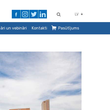
LV
āri un vebināri
Kontakti
Pasūtījums