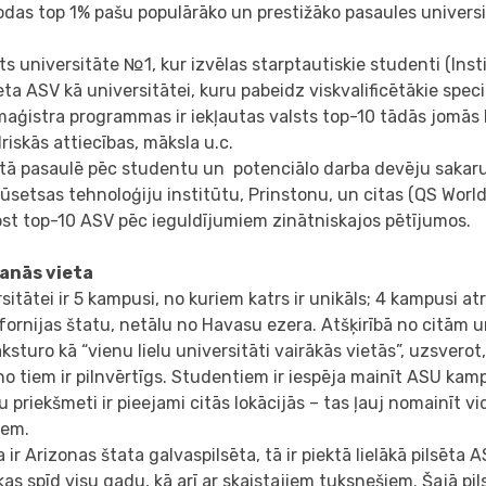
odas top 1% pašu populārāko un prestižāko pasaules univers
ts universitāte №1, kur izvēlas starptautiskie studenti (Inst
ieta ASV kā universitātei, kuru pabeidz viskvalificētākie speci
aģistra programmas ir iekļautas valsts top-10 tādās jomās kā
riskās attiecības, māksla u.c.
etā pasaulē pēc studentu un potenciālo darba devēju sakar
setsas tehnoloģiju institūtu, Prinstonu, un citas (QS World
lpst top-10 ASV pēc ieguldījumiem zinātniskajos pētījumos.
anās vieta
sitātei ir 5 kampusi, no kuriem katrs ir unikāls; 4 kampusi at
ifornijas štatu, netālu no Havasu ezera. Atšķirībā no citām 
aksturo kā “vienu lielu universitāti vairākās vietās”, uzsver
no tiem ir pilnvērtīgs. Studentiem ir iespēja mainīt ASU kamp
 priekšmeti ir pieejami citās lokācijās – tas ļauj nomainīt v
iem.
a ir Arizonas štata galvaspilsēta, tā ir piektā lielākā pilsēt
 kas spīd visu gadu, kā arī ar skaistajiem tuksnešiem. Šajā pi