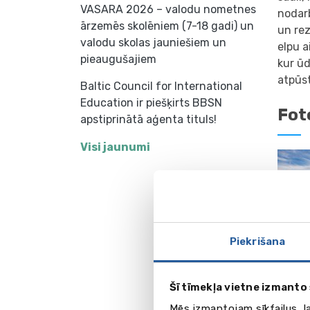
VASARA 2026 – valodu nometnes
nodarb
ārzemēs skolēniem (7-18 gadi) un
un rez
valodu skolas jauniešiem un
elpu a
pieaugušajiem
kur ūd
atpūs
Baltic Council for International
Education ir piešķirts BBSN
Fot
apstiprinātā aģenta tituls!
Visi jaunumi
Piekrišana
Šī tīmekļa vietne izmanto 
Vid
Mēs izmantojam sīkfailus, l