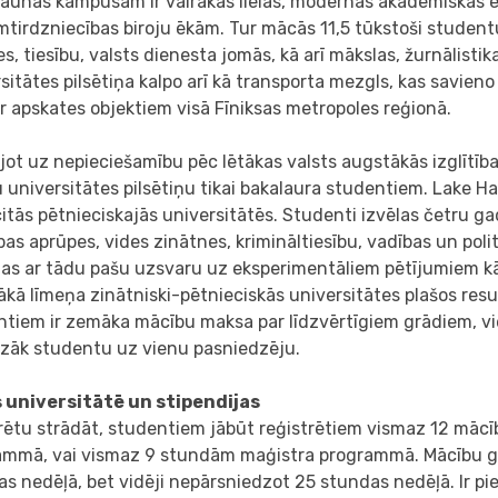
unas kampusam ir vairākas lielas, modernas akadēmiskās ēk
irdzniecības biroju ēkām. Tur mācās 11,5 tūkstoši studentu
s, tiesību, valsts dienesta jomās, kā arī mākslas, žurnālisti
sitātes pilsētiņa kalpo arī kā transporta mezgls, kas savien
r apskates objektiem visā Fīniksas metropoles reģionā.
ot uz nepieciešamību pēc lētākas valsts augstākās izglītīb
u universitātes pilsētiņu tikai bakalaura studentiem. Lake
itās pētnieciskajās universitātēs. Studenti izvēlas četru g
bas aprūpes, vides zinātnes, krimināltiesību, vadības un po
tas ar tādu pašu uzsvaru uz eksperimentāliem pētījumiem k
ākā līmeņa zinātniski-pētnieciskās universitātes plašos re
tiem ir zemāka mācību maksa par līdzvērtīgiem grādiem, vi
zāk studentu uz vienu pasniedzēju.
 universitātē un stipendijas
arētu strādāt, studentiem jābūt reģistrētiem vismaz 12 mā
ammā, vai vismaz 9 stundām maģistra programmā. Mācību gad
s nedēļā, bet vidēji nepārsniedzot 25 stundas nedēļā. Ir p