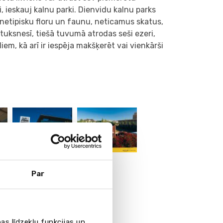
i, ieskauj kalnu parki. Dienvidu kalnu parks
 netipisku floru un faunu, neticamus skatus,
 tuksnesī, tiešā tuvumā atrodas seši ezeri,
em, kā arī ir iespēja makšķerēt vai vienkārši
Par
as līdzekļu funkcijas un