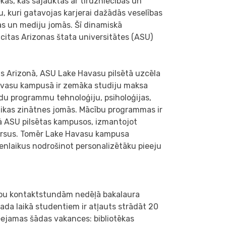
as, kas sajauktas ar tirdzniecības un
, kuri gatavojas karjerai dažādās veselības
kas un mediju jomās. Šī dinamiskā
o citas Arizonas štata universitātes (ASU)
as Arizonā, ASU Lake Havasu pilsētā uzcēla
 Havasu kampusā ir zemāka studiju maksa
adu programmu tehnoloģiju, psiholoģijas,
litikas zinātnes jomās. Mācību programmas ir
ā ASU pilsētas kampusos, izmantojot
sursus. Tomēr Lake Havasu kampusa
enlaikus nodrošinot personalizētāku pieeju
cību kontaktstundām nedēļā bakalaura
a laikā studentiem ir atļauts strādāt 20
ieejamas šādas vakances: bibliotēkas