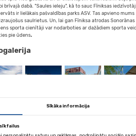
i brīvajā dabā. "Saules ieleju", kā to sauc Fīniksas iedzīvotāj
ervāts ir lielākais pašvaldības parks ASV. Tas apvieno mums
izraujošus saulrietus. Un, lai gan Fīniksa atrodas Sonorānas
ens sporta cienītāji var nodarboties ar dažādiem sporta veidi
ties pie ūdens
.
ogalerija
vēl
13
Sīkāka informācija
attēli
sīkfailus
eo
ai personalizētu saturu un reklāmas, nodrošinātu sociālo saziņ