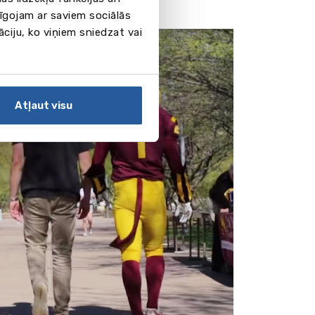
pīgojam ar saviem sociālās
āciju, ko viņiem sniedzat vai
Atļaut visu