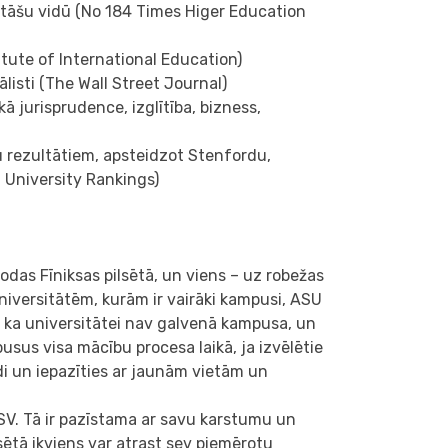
itāšu vidū (No 184 Times Higer Education
itute of International Education)
ālisti (The Wall Street Journal)
 jurisprudence, izglītība, bizness,
u rezultātiem, apsteidzot Stenfordu,
 University Rankings)
rodas Fīniksas pilsētā, un viens – uz robežas
universitātēm, kurām ir vairāki kampusi, ASU
ot, ka universitātei nav galvenā kampusa, un
usus visa mācību procesa laikā, ja izvēlētie
idi un iepazīties ar jaunām vietām un
a ASV. Tā ir pazīstama ar savu karstumu un
lsētā ikviens var atrast sev piemērotu