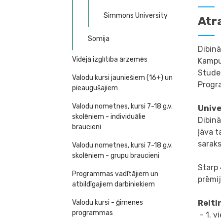
Simmons University
Atr
Somija
Dibin
Vidējā izglītība ārzemēs
Kampu
Studen
Valodu kursi jauniešiem (16+) un
Progr
pieaugušajiem
Valodu nometnes, kursi 7-18 g.v.
Unive
skolēniem - individuālie
Dibinā
braucieni
ļāva t
saraks
Valodu nometnes, kursi 7-18 g.v.
skolēniem - grupu braucieni
Starp 
Programmas vadītājiem un
prēmi
atbildīgajiem darbiniekiem
Valodu kursi - ģimenes
Reiti
programmas
- 1. v