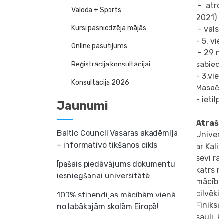
- atr
Valoda + Sports
2021)
Kursi pasniedzēja mājās
- vals
- 5. v
Online pasūtījums
- 29 m
sabied
Reģistrācija konsultācijai
- 3.vi
Konsultācija 2026
Masačū
- ieti
Jaunumi
Atraš
Baltic Council Vasaras akadēmija
Univer
– informatīvo tikšanos cikls
ar Kal
sevi r
Īpašais piedāvājums dokumentu
katrs 
iesniegšanai universitātē
mācību
cilvēk
100% stipendijas mācībām vienā
Fīniks
no labākajām skolām Eiropā!
sauli,