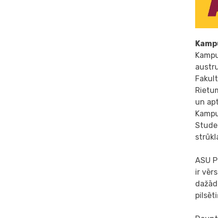
Kamp
Kampu
austru
Fakult
Rietum
un apt
Kampu
Studen
strūkl
ASU P
ir vēr
dažād
pilsēt