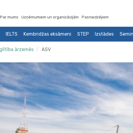
Par mums
Uzņēmumiem un organizācijām
Pasniedzējiem
IELTS
Kembridžas eksāmeni
STEP
Izstādes
Semin
glītība ārzemēs
ASV