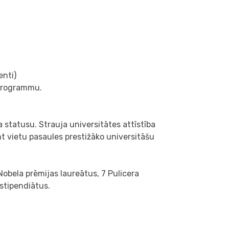
enti)
programmu.
statusu. Strauja universitātes attīstība
t vietu pasaules prestižāko universitāšu
Nobela prēmijas laureātus, 7 Pulicera
stipendiātus.