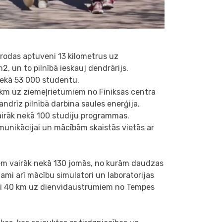
rodas aptuveni 13 kilometrus uz
, un to pilnībā ieskauj dendrārijs.
 nekā 53 000 studentu.
 km uz ziemeļrietumiem no Fīniksas centra
ndrīz pilnībā darbina saules enerģija.
irāk nekā 100 studiju programmas.
komunikācijai un mācībām skaistās vietās ar
em vairāk nekā 130 jomās, no kurām daudzas
ami arī mācību simulatori un laboratorijas
ni 40 km uz dienvidaustrumiem no Tempes