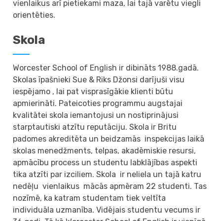
vienlaikus arī pietiekami maza, lai tajā varētu viegli
orientēties.
Skola
Worcester School of English ir dibināts 1988.gadā.
Skolas īpašnieki Sue & Riks Džonsi darījuši visu
iespējamo , lai pat visprasīgākie klienti būtu
apmierināti. Pateicoties programmu augstajai
kvalitātei skola iemantojusi un nostiprinājusi
starptautiski atzītu reputāciju. Skola ir Britu
padomes akreditēta un beidzamās inspekcijas laikā
skolas menedžments, telpas, akadēmiskie resursi,
apmācību process un studentu labklājības aspekti
tika atzīti par izciliem. Skola ir neliela un tajā katru
nedēļu vienlaikus mācās apmēram 22 studenti. Tas
nozīmē, ka katram studentam tiek veltīta
individuāla uzmanība. Vidējais studentu vecums ir