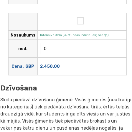
Nosaukums
Intensive Ultra (25 stundas individuāli) nedēļā)
ned.
2,450.00
Cena , GBP
Dzīvošana
Skola piedāvā dzīvošanu ģimenē. Visās ģimenēs (neatkarīgi
no kategorijas) tiek piedāvāta dzīvošana tīrās, ērtās telpās
draudzīgā vidē, kur students ir gaidīts viesis un var justies
kā mājās. Visās ģimenēs tiek piedāvātas brokastis un
vakariņas katru dienu un pusdienas nedēļas nogalēs, ja