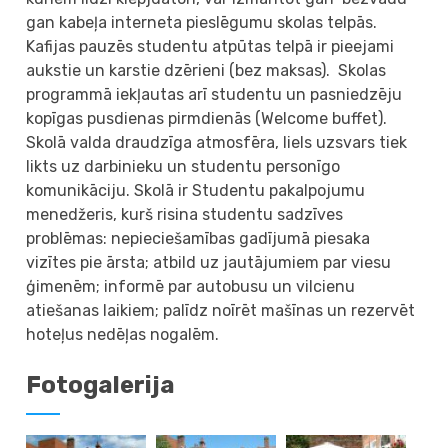
gan kabeļa interneta pieslēgumu skolas telpās.
Kafijas pauzēs studentu atpūtas telpā ir pieejami
aukstie un karstie dzērieni (bez maksas). Skolas
programmā iekļautas arī studentu un pasniedzēju
kopīgas pusdienas pirmdienās (Welcome buffet).
Skolā valda draudzīga atmosfēra, liels uzsvars tiek
likts uz darbinieku un studentu personīgo
komunikāciju. Skolā ir Studentu pakalpojumu
menedžeris, kurš risina studentu sadzīves
problēmas: nepieciešamības gadījumā piesaka
vizītes pie ārsta; atbild uz jautājumiem par viesu
ģimenēm; informē par autobusu un vilcienu
atiešanas laikiem; palīdz noīrēt mašīnas un rezervēt
hoteļus nedēļas nogalēm.
Fotogalerija