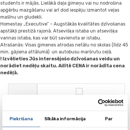
students ir mājās. Lielākā daļa ģimeņu vai nu nodrošina
apģērbu mazgāšanu vai arī dod iespēju izmantot veļas
mašīnu un gludekli.
Homestay „Executive” – Augstākās kvalitātes dzīvošanas
apstākļi prestižā rajonā. Atsevišķa istaba un atsevišķa
vannas istaba, kas var būt savienota ar istabu.
Atrašanās: Visas ģimenes atrodas netālu no skolas (līdz 45
min. gājiena attālumā) un autobusu maršrutu ceļā.
! Izvēlieties Jūs interesējošo dzīvošanas veidu un
norādiet nedēļu skaitu. Ailītē CENA ir norādīta cena
nedēļā.
Nosaukums
Dzīvošana ģimenē Executive
Piekrišana
Sīkāka informācija
Par
ned.