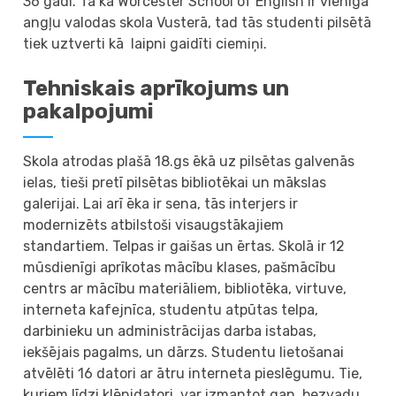
36 gadi. Tā kā Worcester School of English ir vienīgā
angļu valodas skola Vusterā, tad tās studenti pilsētā
tiek uztverti kā laipni gaidīti ciemiņi.
Tehniskais aprīkojums un
pakalpojumi
Skola atrodas plašā 18.gs ēkā uz pilsētas galvenās
ielas, tieši pretī pilsētas bibliotēkai un mākslas
galerijai. Lai arī ēka ir sena, tās interjers ir
modernizēts atbilstoši visaugstākajiem
standartiem. Telpas ir gaišas un ērtas. Skolā ir 12
mūsdienīgi aprīkotas mācību klases, pašmācību
centrs ar mācību materiāliem, bibliotēka, virtuve,
interneta kafejnīca, studentu atpūtas telpa,
darbinieku un administrācijas darba istabas,
iekšējais pagalms, un dārzs. Studentu lietošanai
atvēlēti 16 datori ar ātru interneta pieslēgumu. Tie,
kuriem līdzi klēpjdatori, var izmantot gan bezvadu