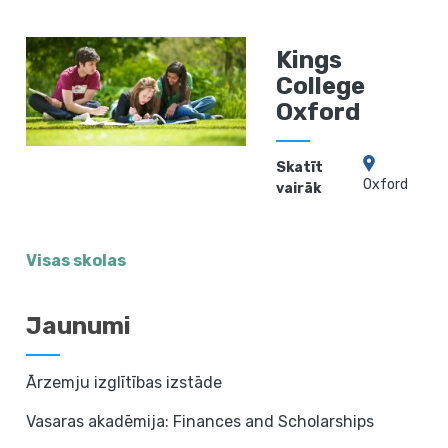
Kings
College
Oxford
Skatīt
Oxford
vairāk
Visas skolas
Jaunumi
Ārzemju izglītības izstāde
Vasaras akadēmija: Finances and Scholarships