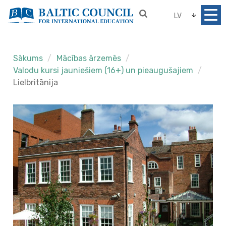
LV
Sākums
Mācības ārzemēs
Valodu kursi jauniešiem (16+) un pieaugušajiem
Lielbritānija