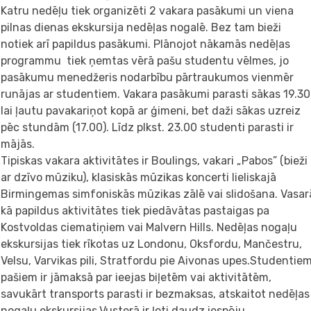
Katru nedēļu tiek organizēti 2 vakara pasākumi un viena
pilnas dienas ekskursija nedēļas nogalē. Bez tam bieži
notiek arī papildus pasākumi. Plānojot nākamās nedēļas
programmu tiek ņemtas vērā pašu studentu vēlmes, jo
pasākumu menedžeris nodarbību pārtraukumos vienmēr
runājas ar studentiem. Vakara pasākumi parasti sākas 19.30
lai ļautu pavakariņot kopā ar ģimeni, bet daži sākas uzreiz
pēc stundām (17.00). Līdz plkst. 23.00 studenti parasti ir
mājās.
Tipiskas vakara aktivitātes ir Boulings, vakari „Pabos” (bieži
ar dzīvo mūziku), klasiskās mūzikas koncerti lieliskajā
Birmingemas simfoniskās mūzikas zālē vai slidošana. Vasar
kā papildus aktivitātes tiek piedāvātas pastaigas pa
Kostvoldas ciematiņiem vai Malvern Hills. Nedēļas nogaļu
ekskursijas tiek rīkotas uz Londonu, Oksfordu, Mančestru,
Velsu, Varvikas pili, Stratfordu pie Aivonas upes.Studentie
pašiem ir jāmaksā par ieejas biļetēm vai aktivitātēm,
savukārt transports parasti ir bezmaksas, atskaitot nedēļas
nogaļu ekskursijas.Vusterā ir ļoti daudz iespēju