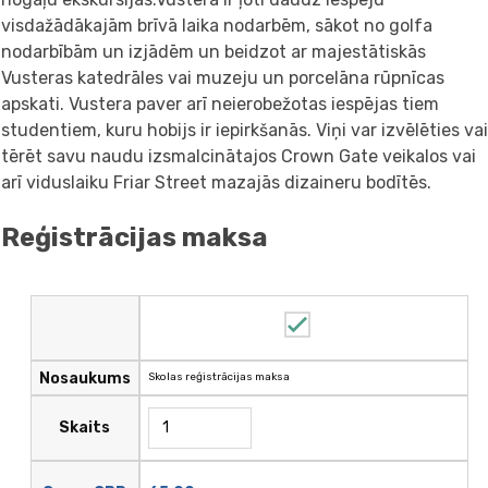
visdažādākajām brīvā laika nodarbēm, sākot no golfa
nodarbībām un izjādēm un beidzot ar majestātiskās
Vusteras katedrāles vai muzeju un porcelāna rūpnīcas
apskati. Vustera paver arī neierobežotas iespējas tiem
studentiem, kuru hobijs ir iepirkšanās. Viņi var izvēlēties va
tērēt savu naudu izsmalcinātajos Crown Gate veikalos vai
arī viduslaiku Friar Street mazajās dizaineru bodītēs.
Reģistrācijas maksa
Nosaukums
Skolas reģistrācijas maksa
Skaits