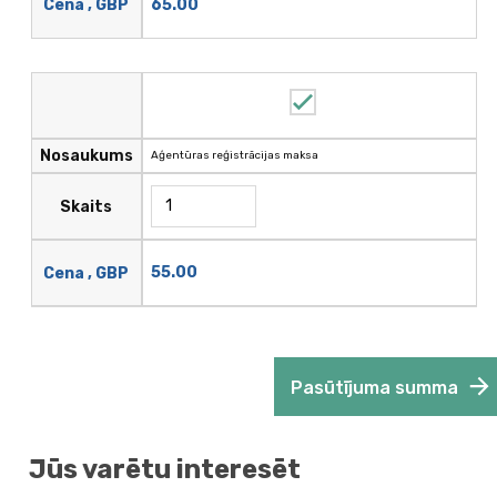
65.00
Cena , GBP
Nosaukums
Aģentūras reģistrācijas maksa
Skaits
55.00
Cena , GBP
Pasūtījuma summa
Jūs varētu interesēt