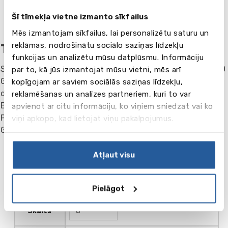
385.00
Cena , GBP
Šī tīmekļa vietne izmanto sīkfailus
Mēs izmantojam sīkfailus, lai personalizētu saturu un
reklāmas, nodrošinātu sociālo saziņas līdzekļu
Transfērs
funkcijas un analizētu mūsu datplūsmu. Informāciju
Sagaidīšana Birmingemas lidostā vai dzelzceļa stacijā - 30
par to, kā jūs izmantojat mūsu vietni, mēs arī
GBP. Skolas šoferis studentu sagaida un nogādā tieši
kopīgojam ar saviem sociālās saziņas līdzekļu,
dzīvesvietā, kā arī atgādā atpakaļ prom braucot.
reklamēšanas un analīzes partneriem, kuri to var
Birmingemā iespējams nokļūt arī ar vilcienu no
apvienot ar citu informāciju, ko viņiem sniedzat vai ko
Paddingtonas stacijas Londonā, vai ar autobusu no
viņi apkopo, kad lietojat viņu pakalpojumus.
Gatvikas lidostas.
Atļaut visu
Nosaukums
Pielāgot
Transfērs vienā virzienā (Birmingham)
Skaits