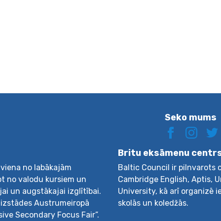
Seko mums
Britu eksāmenu centr
r viena no labākajām
Baltic Council ir pilnvarots
ot no valodu kursiem un
Cambridge English, Aptis, 
i un augstākajai izglītībai.
University, kā arī organizē 
as izstādes Austrumeiropā
skolās un koledžās.
sive Secondary Focus Fair”.