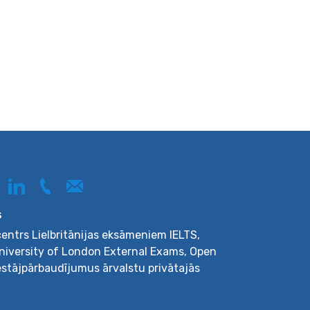
s
 centrs Lielbritānijas eksāmeniem IELTS,
University of London External Exams, Open
iestājpārbaudījumus ārvalstu privātajās