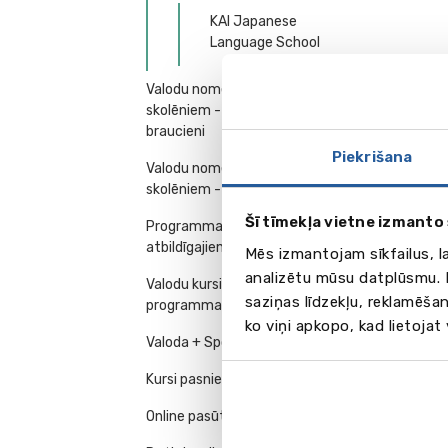
KAI Japanese
Language School
Valodu nometnes, kursi 7-18 g.v.
skolēniem - individuālie
braucieni
Piekrišana
Valodu nometnes, kursi 7-18 g.v.
skolēniem - grupu braucieni
Šī tīmekļa vietne izmanto 
Programmas vadītājiem un
atbildīgajiem darbiniekiem
Mēs izmantojam sīkfailus, l
analizētu mūsu datplūsmu. I
Valodu kursi - ģimenes
saziņas līdzekļu, reklamēšan
programmas
ko viņi apkopo, kad lietojat
Valoda + Sports
Kursi pasniedzēja mājās
Online pasūtījums