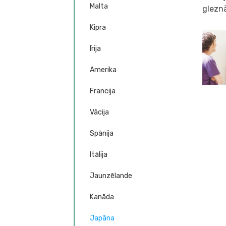
Malta
glezn
Kipra
Īrija
Amerika
Francija
Vācija
Spānija
Itālija
Jaunzēlande
Kanāda
Japāna