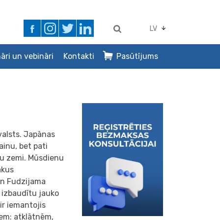
LV
āri un vebināri
Kontakti
Pasūtījums
 valsts. Japānas
inu, bet pati
tu zemi. Mūsdienu
akus
gan Fudzijama
i izbaudītu jauko
ir iemantojis
iem: atklātnēm,