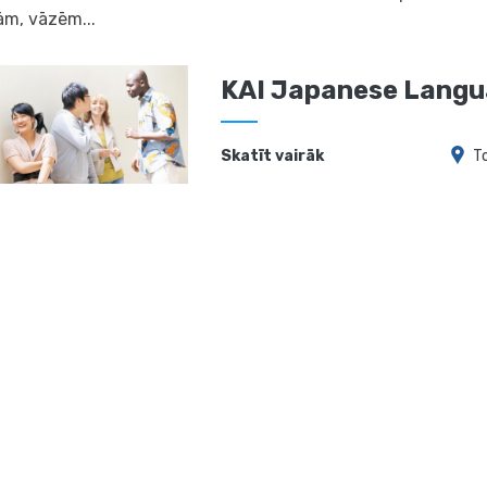
ām, vāzēm...
KAI Japanese Langu
Skatīt vairāk
T