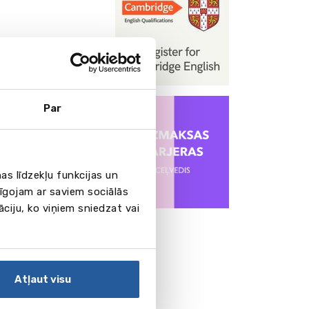
Par
as līdzekļu funkcijas un
pīgojam ar saviem sociālās
āciju, ko viņiem sniedzat vai
Atļaut visu