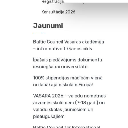
Reģistrācija konsultācijai
Konsultācija 2026
Jaunumi
Baltic Council Vasaras akadēmija
– informatīvo tikšanos cikls
Īpašais piedāvājums dokumentu
iesniegšanai universitātē
100% stipendijas mācībām vienā
no labākajām skolām Eiropā!
VASARA 2026 – valodu nometnes
ārzemēs skolēniem (7-18 gadi) un
valodu skolas jauniešiem un
pieaugušajiem
Baltic Council for International