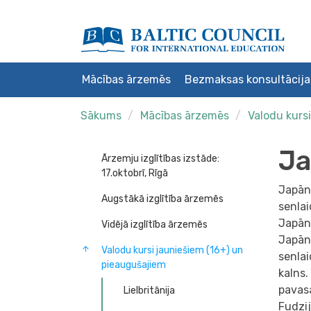
Mācības ārzemēs
Bezmaksas konsultācija
Sākums
Mācības ārzemēs
Valodu kurs
J
Ārzemju izglītības izstāde:
17.oktobrī, Rīgā
Japāna
Augstākā izglītība ārzemēs
senlai
Japāna
Vidējā izglītība ārzemēs
Japāna
Valodu kursi jauniešiem (16+) un
senlai
pieaugušajiem
kalns.
pavasa
Lielbritānija
Fudzij