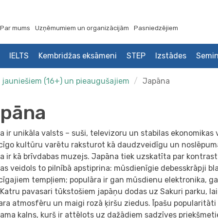
Par mums
Uzņēmumiem un organizācijām
Pasniedzējiem
IELTS
Kembridžas eksāmeni
STEP
Izstādes
Semin
i jauniešiem (16+) un pieaugušajiem
Japāna
apāna
 ir unikāla valsts – suši, televizoru un stabilas ekonomikas
cīgo kultūru varētu raksturot kā daudzveidīgu un noslēpuma
 ir kā brīvdabas muzejs. Japāna tiek uzskatīta par kontras
s veidols to pilnībā apstiprina: mūsdienīgie debesskrāpji bl
cīgajiem tempļiem; populāra ir gan mūsdienu elektronika, 
 Katru pavasari tūkstošiem japāņu dodas uz Sakuri parku, la
ra atmosfēru un maigi rozā ķiršu ziedus. Īpašu popularitāti 
ama kalns, kurš ir attēlots uz dažādiem sadzīves priekšmet