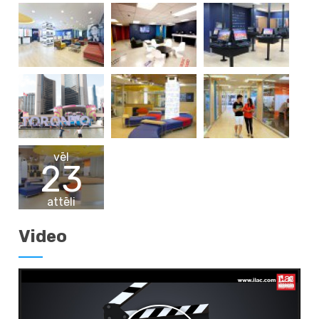
vēl
23
attēli
Video