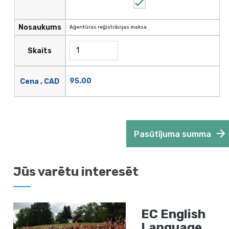
Nosaukums
Aģentūras reģistrācijas maksa
Skaits
95.00
Cena , CAD
Pasūtījuma summa
Jūs varētu interesēt
EC English
Language