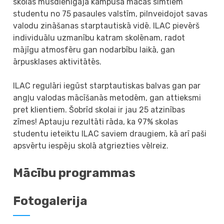
skolas mūsdienīgajā kampusā mācās simtiem
studentu no 75 pasaules valstīm, pilnveidojot savas
valodu zināšanas starptautiskā vidē. ILAC pievērš
individuālu uzmanību katram skolēnam, radot
mājīgu atmosfēru gan nodarbību laikā, gan
ārpusklases aktivitātēs.
ILAC regulāri iegūst starptautiskas balvas gan par
angļu valodas mācīšanās metodēm, gan attieksmi
pret klientiem. Šobrīd skolai ir jau 25 atzinības
zīmes! Aptauju rezultāti rāda, ka 97% skolas
studentu ieteiktu ILAC saviem draugiem, kā arī paši
apsvērtu iespēju skolā atgriezties vēlreiz.
Mācību programmas
Fotogalerija