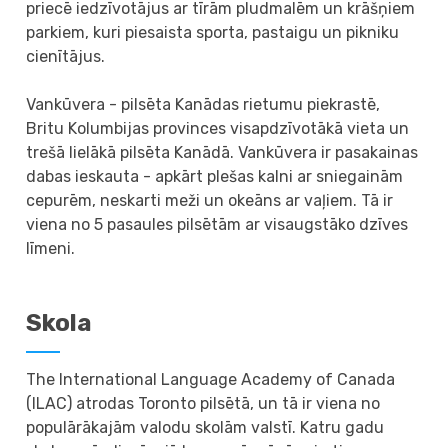
priecē iedzīvotājus ar tīrām pludmalēm un krāšņiem
parkiem, kuri piesaista sporta, pastaigu un pikniku
cienītājus.
Vankūvera - pilsēta Kanādas rietumu piekrastē,
Britu Kolumbijas provinces visapdzīvotākā vieta un
trešā lielākā pilsēta Kanādā. Vankūvera ir pasakainas
dabas ieskauta - apkārt plešas kalni ar sniegainām
cepurēm, neskarti meži un okeāns ar vaļiem. Tā ir
viena no 5 pasaules pilsētām ar visaugstāko dzīves
līmeni.
Skola
The International Language Academy of Canada
(ILAC) atrodas Toronto pilsētā, un tā ir viena no
populārākajām valodu skolām valstī. Katru gadu