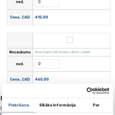
ned.
415.00
Cena , CAD
Nosaukums
Power English (38 stundas x 45 min. nedēļā)
ned.
465.00
Cena , CAD
Dzīvošana
Piekrišana
Sīkāka informācija
Par
Studenti tiek izmitināti kanādiešu ģimenēs vai rezidencēs.
Dzīvošana ģimenē ļauj studentiem ne tikai attīstīt angļu