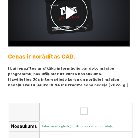
Cenas ir norādītas CAD.
! Lai iepazītos ar sīkāku informāciju par doto mācību
programmu, noklikšķiniet uz kursa nosaukuma.
! Izvēlieties Jūs interesējošo kursu un norādiet mācību
nedēļu skaitu. Ailītē CENA ir uzrādīta cena nedēļā (2026. g.)
Nosaukums
Intensive English (30 stundas x 45 min. nedēļā)