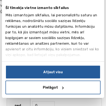
valodas prasemes, bet arī iepazīties ar tipiskas kanādiešu
Šī tīmekļa vietne izmanto sīkfailus
ģimenes paražām un tradīcijām.
Mēs izmantojam sīkfailus, lai personalizētu saturu un
reklāmas, nodrošinātu sociālo saziņas līdzekļu
funkcijas un analizētu mūsu datplūsmu. Informāciju
par to, kā jūs izmantojat mūsu vietni, mēs arī
kopīgojam ar saviem sociālās saziņas līdzekļu,
Nosaukums
Dzīvošana ģimenē (SGL, FB)
reklamēšanas un analīzes partneriem, kuri to var
ned.
apvienot ar citu informāciju, ko viņiem sniedzat vai ko
viņi apkopo, kad lietojat viņu pakalpojumus.
400.00
Cena , CAD
Atļaut visu
Pielāgot
Nosaukums
Dzīvošana ģimenē (SGL,HB)
ned.