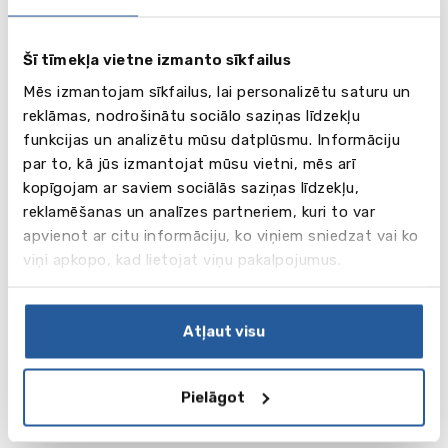
School Cobham (Great Britain)
Britu skolas ACS International School Cobham, kas
piedāvā IB un US Advanced Placement programmas,
Šī tīmekļa vietne izmanto sīkfailus
vadītājs pastāstīs, ka mācības Lielbritānijas
Mēs izmantojam sīkfailus, lai personalizētu saturu un
vidusskolā var palīdzēt iestāties ASV vadošajās
reklāmas, nodrošinātu sociālo saziņas līdzekļu
universitātēs.
funkcijas un analizētu mūsu datplūsmu. Informāciju
par to, kā jūs izmantojat mūsu vietni, mēs arī
14:00-14:30
kopīgojam ar saviem sociālās saziņas līdzekļu,
“Vasaras nometnes un valodu skolas ārzemēs”
reklamēšanas un analīzes partneriem, kuri to var
Darja Fokina, vecākā speciāliste vidusskolu un
apvienot ar citu informāciju, ko viņiem sniedzat vai ko
vasaras skolu jautājumos
viņi apkopo, kad lietojat viņu pakalpojumus.
Darja pavērs plašas iespējas brīvlaika pavadīšanai
ārzemēs – no standarta valodu kursiem līdz
akadēmiskajām programmām un vasaras sporta
Atļaut visu
akadēmijām.
Pielāgot
REĢISTRĒŠANĀS IZSTĀDEI