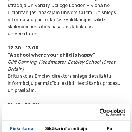
strādāja University College London – vienā no
Lielbritānijas labākajām universitātēm, un sniegs
informāciju par to, kā šīs kvalifikācijas palīdz
skolēniem iestāties pasaules labākajās
universitātēs.
12.30 – 13.00
“A school where your child is happy”
Cliff Canning, Headmaster, Embley School (Great
Britain)
Britu skolas Embley direktors sniegs detalizētu
informāciju par mācību iestādi, iestāšanās procesu
un prasībām.
13.30 – 14.00
“Going to American Ivy League universities
through the school in the UK”
Barnaby Sandow, Head of School, ACS International
Piekrišana
Sīkāka informācija
Par