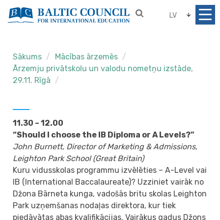
LV
Sākums
Mācības ārzemēs
Ārzemju privātskolu un valodu nometņu izstāde,
29.11. Rīgā
11.30 – 12.00
“Should I choose the IB Diploma or A Levels?”
John Burnett, Director of Marketing & Admissions,
Leighton Park School (Great Britain)
Kuru vidusskolas programmu izvēlēties – A-Level vai
IB (International Baccalaureate)? Uzziniet vairāk no
Džona Bārneta kunga, vadošās britu skolas Leighton
Park uzņemšanas nodaļas direktora, kur tiek
piedāvātas abas kvalifikācijas. Vairākus gadus Džons