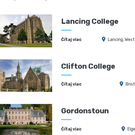
Lancing College
Čítaj viac
Lancing, Wes
Clifton College
Čítaj viac
Brist
Gordonstoun
Čítaj viac
Elgi