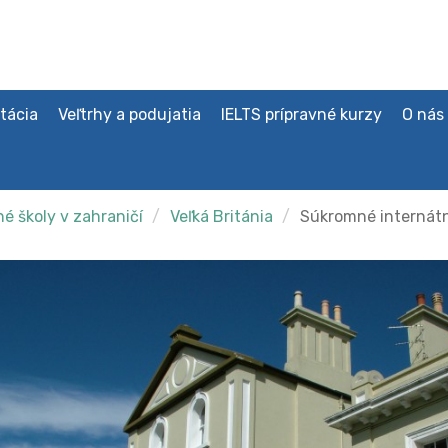
tácia
Veľtrhy a podujatia
IELTS prípravné kurzy
O nás
é školy v zahraničí
Veľká Británia
Súkromné internátn