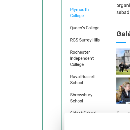
organi
Plymouth
sebadi
College
Queen's College
Gal
RGS Surrey Hills
Rochester
Independent
College
Royal Russell
School
Shrewsbury
School
Sidcot School
Špor
Pokiaľ
St Lawrence
Plymou