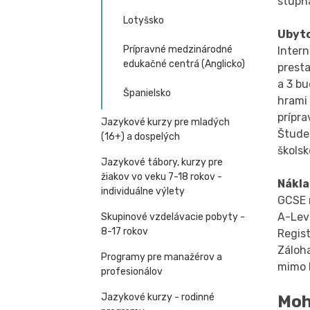
stupňa
Lotyšsko
Ubyt
Prípravné medzinárodné
Intern
edukačné centrá (Anglicko)
prest
a 3 bu
Španielsko
hrami 
prípra
Jazykové kurzy pre mladých
Štude
(16+) a dospelých
školsk
Jazykové tábory, kurzy pre
žiakov vo veku 7-18 rokov -
Nákl
individuálne výlety
GCSE 
A-Leve
Skupinové vzdelávacie pobyty -
8-17 rokov
Regist
Záloha
Programy pre manažérov a
mimo 
profesionálov
Jazykové kurzy - rodinné
Moh