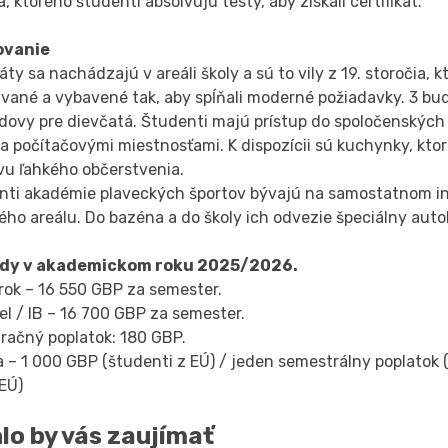
, ktorého študenti absolvujú testy, aby získali certifikát.
ovanie
áty sa nachádzajú v areáli školy a sú to vily z 19. storočia, kt
avané a vybavené tak, aby spĺňali moderné požiadavky. 3 bu
dovy pre dievčatá. Študenti majú prístup do spoločenských 
a počítačovými miestnosťami. K dispozícii sú kuchynky, ktor
vu ľahkého občerstvenia.
nti akadémie plaveckých športov bývajú na samostatnom i
ého areálu. Do bazéna a do školy ich odvezie špeciálny auto
ady v akademickom roku 2025/2026.
rok – 16 550 GBP za semester.
l / IB – 16 700 GBP za semester.
račný poplatok: 180 GBP.
 – 1 000 GBP (študenti z EÚ) / jeden semestrálny poplatok (
EÚ)
lo by vás zaujímať