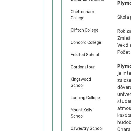
Plym
Cheltenham
Škola 
College
Clifton College
Rok za
Zmieša
Concord College
Vek ži
Počet
Felsted School
Plymo
Gordonstoun
je int
Kingswood
založe
School
dôvera
unive
Lancing College
štude
atmosf
Mount Kelly
každo
School
hudob
Oswestry School
Charak