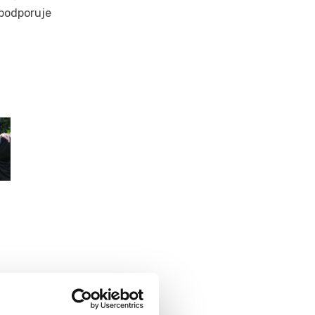
 podporuje
a. Štyria študenti
ne, pričom získali