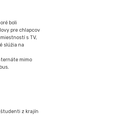
oré boli
dovy pre chlapcov
miestností s TV,
é slúžia na
nternáte mimo
bus.
študenti z krajín