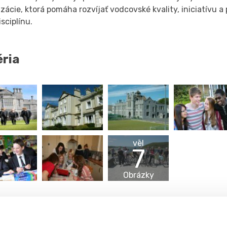
zácie, ktorá pomáha rozvíjať vodcovské kvality, iniciatívu a
sciplínu.
éria
vēl
7
Obrázky
t
 ide o šport, meno školy je všeobecne známe aj mimo Anglick
th College súťažili v plávaní na olympijských hrách v Londý