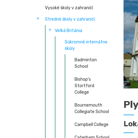
Vysoké školy v zahraničí
Stredné školy v zahraničí
Veľká Británia
Súkromné internátne
školy
Badminton
School
Bishop's
Stortford
College
Pl
Bournemouth
Collegiate School
Lok
Campbell College
Caterham School