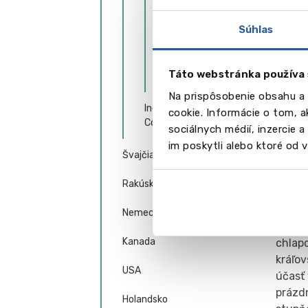
College
jednu
spolu
Súhlas
Wells Cathedral
mladý
School
vzdel
Táto webstránka používa 
Wycliffe College
Okrem
súťaži
Na prispôsobenie obsahu a 
Independent VI Form
marat
cookie. Informácie o tom, 
Colleges
Plymou
sociálnych médií, inzercie 
okrem 
im poskytli alebo ktoré od vá
Švajčiarsko
Mimoš
Rakúsko
Škola
divad
Nemecko
Kadet
Kanada
chlap
kráľo
USA
účasť 
prázdn
Holandsko