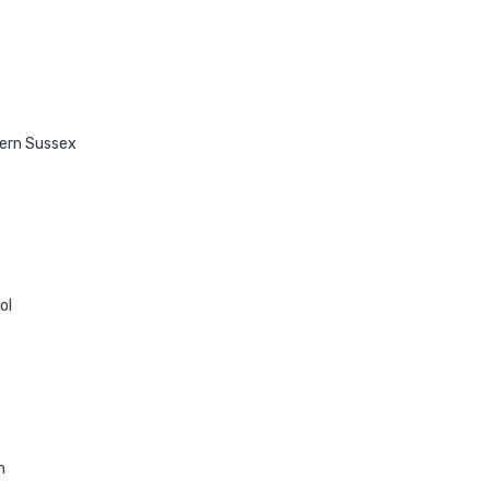
tern Sussex
ol
n