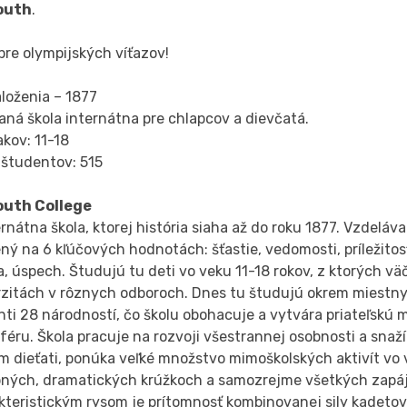
outh
.
pre olympijských víťazov!
loženia – 1877
ná škola internátna pre chlapcov a dievčatá.
akov: 11-18
 študentov: 515
uth College
ernátna škola, ktorej história siaha až do roku 1877. Vzdeláva
ný na 6 kľúčových hodnotách: šťastie, vedomosti, príležitos
, úspech. Študujú tu deti vo veku 11-18 rokov, z ktorých vä
rzitách v rôznych odboroch. Dnes tu študujú okrem miestny
nti 28 národností, čo školu obohacuje a vytvára priateľskú
éru. Škola pracuje na rozvoji všestrannej osobnosti a snaží 
m dieťati, ponúka veľké množstvo mimoškolských aktivít vo
ných, dramatických krúžkoch a samozrejme všetkých zapáj
teristickým rysom je prítomnosť kombinovanej sily kadetov 