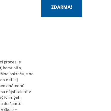
cí proces je
ť, komunita,
čšina pokračuje na
ch detí aj
 medzinárodnú
sa nájsť talent v
 výtvarných,
a do športu.
v škole –