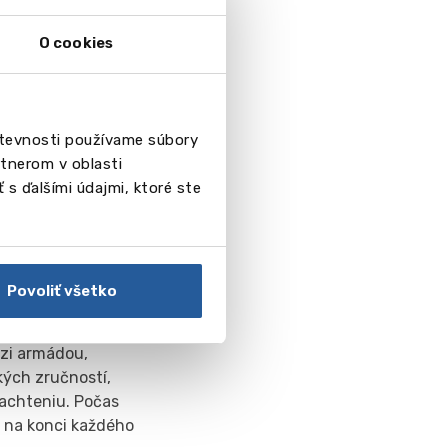
th College
er, čo dáva
O cookies
tné akademické
 hokeja, ktoré
ý klub súťaží v
števnosti používame súbory
licka.
tnerom v oblasti
ch víťazov, ktorí
 s ďalšími údajmi, ktoré ste
mety.
 sa zúčastňujú
Povoliť všetko
otvorený pre
dzi armádou,
ých zručností,
plachteniu. Počas
, na konci každého