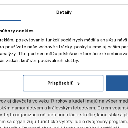
 zlatú a jednu bronzovú medailu. V roku 2001 začala Plymou
pracovať s profesionálnou plaveckou školou Plymouth Leand
Detaily
m šampiónom a olympionikom príležitosť získať vysokokvali
anie v kombinácii s každodenným tréningom a súťažami.
súbory cookies
 plávania má škola tím basketbalu, bedmintonu a pozemného
a s družstvami z iných škôl na regionálnej úrovni. Kanoistick
reklám, poskytovanie funkcií sociálnych médií a analýzu náv
ónskom plávaní na všetkých podujatiach na juhozápade Ang
ako používate naše webové stránky, poskytujeme aj našim par
th College je skrátka ideálna škola pre budúcich olympijský
a analýzy. Títo partneri môžu príslušné informácie skombinovať
športu potrebujú ovládať aj matematiku a iné školské pred
s získali, keď ste používali ich služby.
kolská činnosť
 má veľký počet záujmových krúžkov, oddielov a mnohí žiaci
Prispôsobiť
elných a hudobných inscenácií.
ný zbor je obľúbený medzi stredoškolákmi. Vstup do CCF je 
cov aj dievčatá vo veku 17 rokov a kadeti majú na výber me
vským námorníctvom a kráľovským letectvom. Okrem vojensk
v tejto organizácii učí deti orientácii, streľbe, kanoistike a 
in sa organizujú turistické výlety. Ide o dvojročný program