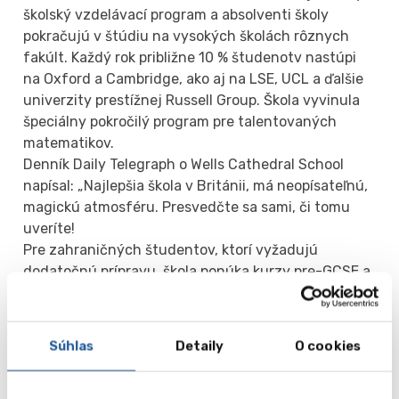
školský vzdelávací program a absolventi školy
pokračujú v štúdiu na vysokých školách rôznych
fakúlt. Každý rok približne 10 % študenotv nastúpi
na Oxford a Cambridge, ako aj na LSE, UCL a ďalšie
univerzity prestížnej Russell Group. Škola vyvinula
špeciálny pokročilý program pre talentovaných
matematikov.
Denník Daily Telegraph o Wells Cathedral School
napísal: „Najlepšia škola v Británii, má neopísateľnú,
magickú atmosféru. Presvedčte sa sami, či tomu
uveríte!
Pre zahraničných študentov, ktorí vyžadujú
dodatočnú prípravu, škola ponúka kurzy pre-GCSE a
Pre-A-Level. Na strednej škole je podiel
zahraničných študentov 20 %.
Súhlas
Detaily
O cookies
Mimoškolské aktivity
Škola ponúka široký výber krúžkov a oddielov. V