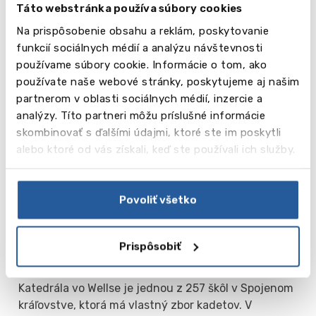
umeleckom klube môžete študovať maľbu,
Táto webstránka používa súbory cookies
fotografiu a grafický dizajn. Práce žiakov sa
Na prispôsobenie obsahu a reklám, poskytovanie
pravidelne objavujú na výstavách mimo školy. Pre
funkcií sociálnych médií a analýzu návštevnosti
milovníkov tanca má škola k dispozícii kluby
používame súbory cookie. Informácie o tom, ako
moderného tanca, ako aj baletné štúdio. Milovníci
používate naše webové stránky, poskytujeme aj našim
divadla účinkujú v školských predstaveniach,
partnerom v oblasti sociálnych médií, inzercie a
zúčastňujú sa divadelných krúžkov a
analýzy. Títo partneri môžu príslušné informácie
Shakespearovských slávností. Stredoškoláci
skombinovať s ďalšími údajmi, ktoré ste im poskytli
každoročne inscenujú na škole svetoznámy muzikál.
alebo ktoré od vás získali, keď ste používali ich služby.
Bigny Cup, je divadelná súťaž, ktorá sa koná počas
celého roka medzi školskými internátmi.
Sekcie a kluby: počítačový klub, odborná
Povoliť všetko
matematická skupina, knižný klub, historický spolok,
francúzsky debatný klub, ekonomický spolok, klub
psychológie, fotografický klub, Cena vojvodu z
Prispôsobiť
Edinburghu, sekcia orientačného behu a mnohé
ďalšie.
Katedrála vo Wellse je jednou z 257 škôl v Spojenom
kráľovstve, ktorá má vlastný zbor kadetov. V