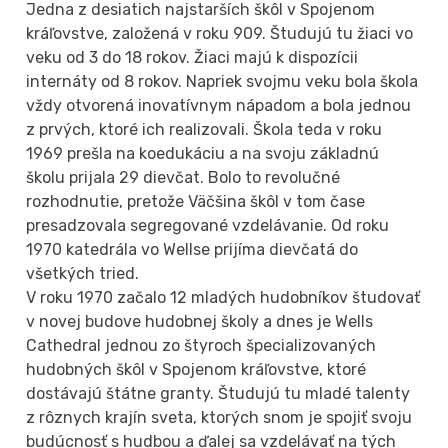
Jedna z desiatich najstarších škôl v Spojenom
kráľovstve, založená v roku 909. Študujú tu žiaci vo
veku od 3 do 18 rokov. Žiaci majú k dispozícii
internáty od 8 rokov. Napriek svojmu veku bola škola
vždy otvorená inovatívnym nápadom a bola jednou
z prvých, ktoré ich realizovali. Škola teda v roku
1969 prešla na koedukáciu a na svoju základnú
školu prijala 29 dievčat. Bolo to revolučné
rozhodnutie, pretože Väčšina škôl v tom čase
presadzovala segregované vzdelávanie. Od roku
1970 katedrála vo Wellse prijíma dievčatá do
všetkých tried.
V roku 1970 začalo 12 mladých hudobníkov študovať
v novej budove hudobnej školy a dnes je Wells
Cathedral jednou zo štyroch špecializovaných
hudobných škôl v Spojenom kráľovstve, ktoré
dostávajú štátne granty. Študujú tu mladé talenty
z rôznych krajín sveta, ktorých snom je spojiť svoju
budúcnosť s hudbou a ďalej sa vzdelávať na tých