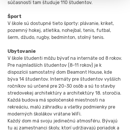
súčasnosti tam študuje 110 študentov.
Šport
V škole sú dostupné tieto športy: plávanie, kriket,
pozemný hokej, atletika, nohejbal, tenis, futbal,
šerm, džudo, rugby, bedminton, stolný tenis.
Ubytovanie
V škole študenti môžu bývať na internáte od 8 rokov.
Pre najmladších študentov (8-11 rokov) je k
dispozícii samostatný dom Beamont House, kde
býva 14 študentov. Internáty pre študentov vyšších
ročníkov sú určené pre 20-30 osôb a sú to stavby
stredovekej architektúry a architektúry 18. storočia.
Každá budova má spoločenské miestnosti na
rekreáciu, malú záhradku a všetky podmienky pre
moderných školákov vrátane WiFi.
Každý dom má svoju jedinečnú atmosféru. Bývajú
tu aj zamestnanci školy, ktorí udržiavajú poriadok a