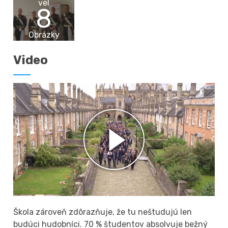
vēl
8
Obrázky
Video
Škola zároveň zdôrazňuje, že tu neštudujú len
budúci hudobníci. 70 % študentov absolvuje bežný