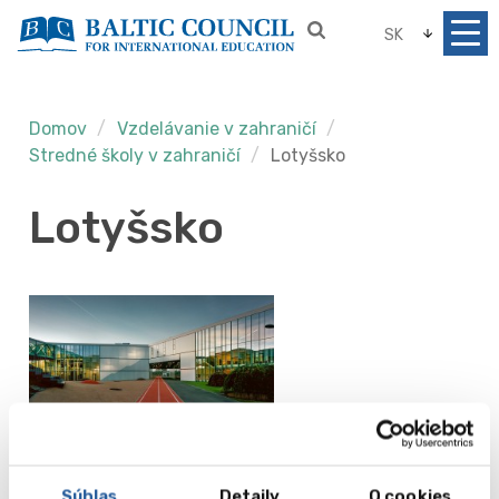
SK
Domov
Vzdelávanie v zahraničí
Stredné školy v zahraničí
Lotyšsko
Lotyšsko
Exupery International School
Súhlas
Detaily
O cookies