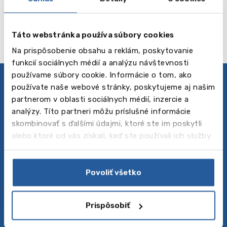
Čítaj viac
Táto webstránka používa súbory cookies
Na prispôsobenie obsahu a reklám, poskytovanie
funkcií sociálnych médií a analýzu návštevnosti
používame súbory cookie. Informácie o tom, ako
používate naše webové stránky, poskytujeme aj našim
Zásady ochrany osobných údajov
partnerom v oblasti sociálnych médií, inzercie a
Sledujte nás
analýzy. Títo partneri môžu príslušné informácie
skombinovať s ďalšími údajmi, ktoré ste im poskytli
alebo ktoré od vás získali, keď ste používali ich služby.
O nás
Baltic Council for International Education je vedúca
agentúra v strednej Európe, pre štúdium v
Povoliť všetko
zahraničí, ktorá ponúka rôzne programy štúdia v
zahraničí – od jazykových kurzov a letných táborov
až po stredné a vysoké školy. Tisíce študentov každý
Prispôsobiť
rok využívajú naše služby na hľadanie študijných
príležitostí v Európe, USA, Kanade, Austrálii a ďalších