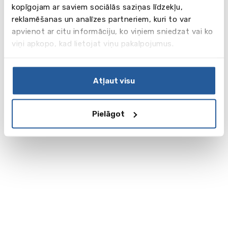
kopīgojam ar saviem sociālās saziņas līdzekļu,
reklamēšanas un analīzes partneriem, kuri to var
apvienot ar citu informāciju, ko viņiem sniedzat vai ko
viņi apkopo, kad lietojat viņu pakalpojumus.
Atļaut visu
Pielāgot