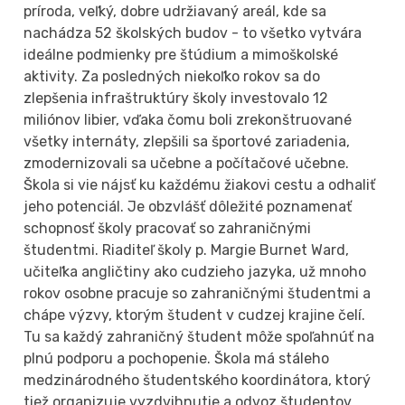
príroda, veľký, dobre udržiavaný areál, kde sa
nachádza 52 školských budov - to všetko vytvára
ideálne podmienky pre štúdium a mimoškolské
aktivity. Za posledných niekoľko rokov sa do
zlepšenia infraštruktúry školy investovalo 12
miliónov libier, vďaka čomu boli zrekonštruované
všetky internáty, zlepšili sa športové zariadenia,
zmodernizovali sa učebne a počítačové učebne.
Škola si vie nájsť ku každému žiakovi cestu a odhaliť
jeho potenciál. Je obzvlášť dôležité poznamenať
schopnosť školy pracovať so zahraničnými
študentmi. Riaditeľ školy p. Margie Burnet Ward,
učiteľka angličtiny ako cudzieho jazyka, už mnoho
rokov osobne pracuje so zahraničnými študentmi a
chápe výzvy, ktorým študent v cudzej krajine čelí.
Tu sa každý zahraničný študent môže spoľahnúť na
plnú podporu a pochopenie. Škola má stáleho
medzinárodného študentského koordinátora, ktorý
tiež organizuje vyzdvihnutie a odvoz študentov