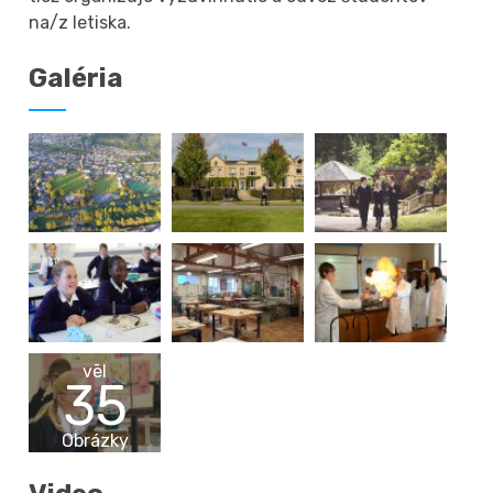
na/z letiska.
Galéria
vēl
35
Obrázky