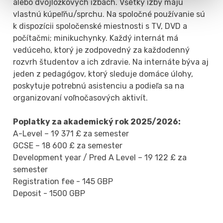
alebo dvojlôžkových izbách. Všetky izby majú
vlastnú kúpeľňu/sprchu. Na spoločné používanie sú
k dispozícii spoločenské miestnosti s TV, DVD a
počítačmi; minikuchynky. Každý internát má
vedúceho, ktorý je zodpovedný za každodenný
rozvrh študentov a ich zdravie. Na internáte býva aj
jeden z pedagógov, ktorý sleduje domáce úlohy,
poskytuje potrebnú asistenciu a podieľa sa na
organizovaní voľnočasových aktivít.
Poplatky za akademický rok 2025/2026:
A-Level – 19 371 £ za semester
GCSE – 18 600 £ za semester
Development year / Pred A Level – 19 122 £ za
semester
Registration fee - 145 GBP
Deposit - 1500 GBP