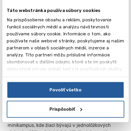
celého sveta prichádzajú do Wycliffe súťažiť v
Táto webstránka používa súbory cookies
squashi. Školský tím sa stal 11-krát majstrom
Na prispôsobenie obsahu a reklám, poskytovanie
Anglicka.
funkcií sociálnych médií a analýzu návštevnosti
používame súbory cookie. Informácie o tom, ako
Mimoškolské aktivity
používate naše webové stránky, poskytujeme aj našim
Škola má veľa krúžkov a záujmových skupín,
partnerom v oblasti sociálnych médií, inzercie a
divadelný a výtvarný ateliér a tanečný krúžok. Škola
analýzy. Títo partneri môžu príslušné informácie
je zapojená do projektu Model OSN. Pre milovníkov
skombinovať s ďalšími údajmi, ktoré ste im poskytli
hudby je tu možnosť hrať v školských súboroch
alebo ktoré od vás získali, keď ste používali ich služby.
alebo spievať v zbore. Je tu šachový klub, kuchársky
klub, klub mladých astronómov atď. Veľmi populárna
je Cena Vojvodu z Edinburghu..
Povoliť všetko
Ubytovanie
Na kampuse školy (13-18 rokov) – 7 internátov.
Prispôsobiť
Študenti bývajú v domoch podľa veku a pohlavia.
Pre žiakov 12.-13. ročníka (A-Level) bol vybudovaný
minikampus, kde žiaci bývajú v jednolôžkových