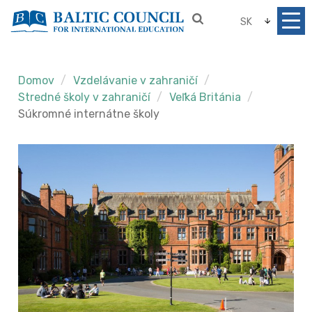
SK
Domov
Vzdelávanie v zahraničí
Stredné školy v zahraničí
Veľká Británia
Súkromné internátne školy