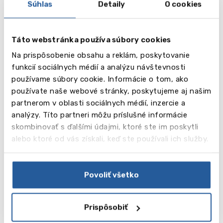
Súhlas
Detaily
O cookies
Táto webstránka používa súbory cookies
Na prispôsobenie obsahu a reklám, poskytovanie
funkcií sociálnych médií a analýzu návštevnosti
používame súbory cookie. Informácie o tom, ako
používate naše webové stránky, poskytujeme aj našim
partnerom v oblasti sociálnych médií, inzercie a
analýzy. Títo partneri môžu príslušné informácie
skombinovať s ďalšími údajmi, ktoré ste im poskytli
alebo ktoré od vás získali, keď ste používali ich služby.
Šport
Športová infraštruktúra školy zahŕňa: telocvičňu, 4
bedmintonové ihriská, basketbalové ihrisko,
Povoliť všetko
futbalové ihrisko, squashové ihrisko, plavecký
bazén, 9 ragbyových ihrísk, 4 tenisové kurty, 300
metrovú atletickú dráhu, 2 ihriská na pozemný
Prispôsobiť
hokej, volejbalové ihrisko. Športy: futbal, volejbal,