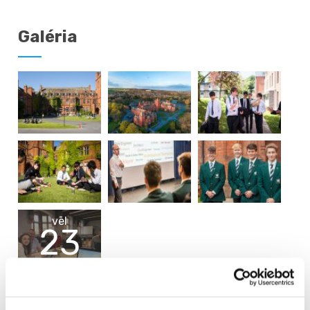
Galéria
vēl
23
Obrázky
Video