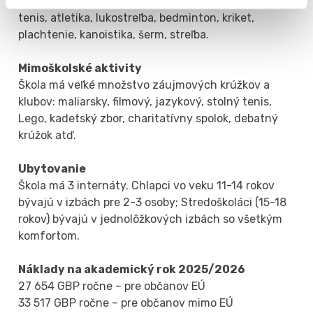
basketbal, rugby, džudo, plávanie, pozemný hokej,
tenis, atletika, lukostreľba, bedminton, kriket,
plachtenie, kanoistika, šerm, streľba.
Mimoškolské aktivity
Škola má veľké množstvo záujmových krúžkov a
klubov: maliarsky, filmový, jazykový, stolný tenis,
Lego, kadetský zbor, charitatívny spolok, debatný
krúžok atď.
Ubytovanie
Škola má 3 internáty. Chlapci vo veku 11-14 rokov
bývajú v izbách pre 2-3 osoby; Stredoškoláci (15-18
rokov) bývajú v jednolôžkových izbách so všetkým
komfortom.
Náklady na akademický rok 2025/2026
27 654 GBP ročne – pre občanov EÚ
33 517 GBP ročne – pre občanov mimo EÚ