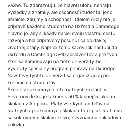
vážne. Tu zdôrazňujú, že hlavnú úlohu nehrajú
výsledky a známky, ale osobnosť študenta, jeho
ambície, záujmy a schopnosti. Cieľom školy nie je
pripraviť každého študenta na Oxford a Cambridge,
hlavné je, aby si každý našiel svoju vlastnú cestu
rozvoja a bol pripravený posunúť sa do ďalšej
životnej etapy. Napriek tomu každý rok nastúpi do
Oxfordu a Cambridge 5-10 absolventov a pre tých,
ktorí sa zameriavajú na tieto univerzity, bol
vyvinutý špeciálny program prípravy na Oxbridge.
Návštevy týchto univerzít sa organizujú aj pre
končiacich študentov.
Školné v súkromných internátnych školách v
Severnom Írsku je takmer o 50 % lacnejšie ako na
školách v Anglicku. Platy všetkých učiteľov na
štátnych aj súkromných školách totiž platí štát, čím
sa súkromným školám znižuje významná nákladová
položka.