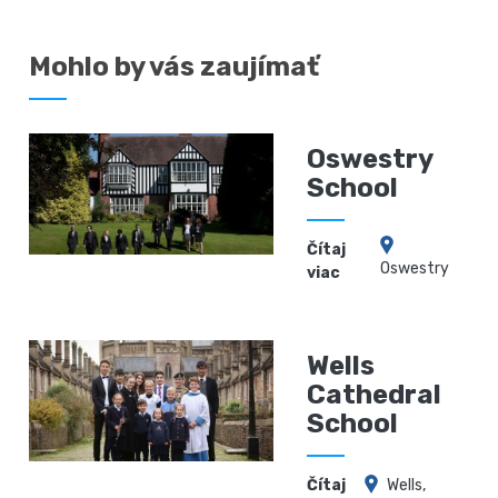
Mohlo by vás zaujímať
Oswestry
School
Čítaj
Oswestry
viac
Wells
Cathedral
School
Čítaj
Wells,