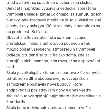
tried a aktivít so susednou dievčenskou školou.
Dievčatá napríklad využívajú vedecké laboratóriá
Campbell College, zatiaľ čo chlapci sa sťahujú do ich
budovy, aby študovali mediálne štúdiá. Veľká zelená
plocha školy pokrýva 100 akrov pôdy a nachádza sa
na predmestí Belfastu.
Obyvatelia Severného Írska sú známi svojou
priateľskou, milou a ústretovou povahou a tak
možno opísať všeobecnú atmosféru na Campbell
College. Študenti sa tu cítia ako doma, kde sa
starajú o nich, pomáhajú im rozvíjať sa a spoznávať
svet.
Škola je veľkolepá viktoriánska budova z červených
tehál, no za dlhé obdobie svojho vývoja škola
samozrejme postavila nové budovy, ktoré
zodpovedajú požiadavkám doby a dnes všetky
školské budovy spĺňajú najmodernejšie vzdelávacie
štandardy.
Škola berie individuálny prístup k učeniu veľmi