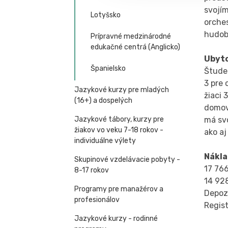
svojí
Lotyšsko
orches
hudob
Prípravné medzinárodné
edukačné centrá (Anglicko)
Ubyt
Španielsko
Študen
3 pre 
Jazykové kurzy pre mladých
žiaci 
(16+) a dospelých
domov.
má svo
Jazykové tábory, kurzy pre
žiakov vo veku 7-18 rokov -
ako aj
individuálne výlety
Nákla
Skupinové vzdelávacie pobyty -
17 766
8-17 rokov
14 928
Programy pre manažérov a
Depoz
profesionálov
Regis
Jazykové kurzy - rodinné