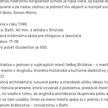
adnou hodnotou Kingswood School je naša viera, že každé di
ované a že našou úlohou je pomôcť mu objaviť a rozvíjať svoj
eľ školy, Simon Morris.
ná v roku 1748.
ta: Bath, 40 min. z letiska v Bristole.
ná internátna škola pre chlapcov a dievčatá.
akov: 11-18.
vý počet študentov je 650.
hádza v jednom z najkrajších miest Veľkej Británie – v mest
 mesto v Anglicku, ktorého historické a kultúrne dedičstvo
CO.
čná architektúra, luxusné parky a starobylé uličky lákajú tu
 Horúce pramene, ktoré vyvierali z podzemia, preslávili mes
 čo viedlo k tomu, že anglická aristokracia skupovala pôdu 
í sa tam usadila. Dnes sa meno mesta spája aj s jednou z na
enom kráľovstve – Univerzitou v Bath.