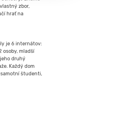
lastný zbor,
učí hrať na
ly je 6 internátov:
-2 osoby, mladší
o jeho druhý
ťaže. Každý dom
 samotní študenti,