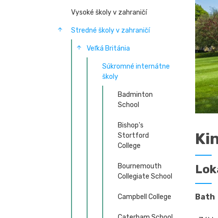
Vysoké školy v zahraničí
Stredné školy v zahraničí
Veľká Británia
Súkromné internátne
školy
Badminton
School
Bishop's
Ki
Stortford
College
Bournemouth
Lok
Collegiate School
Bath
Campbell College
Caterham School