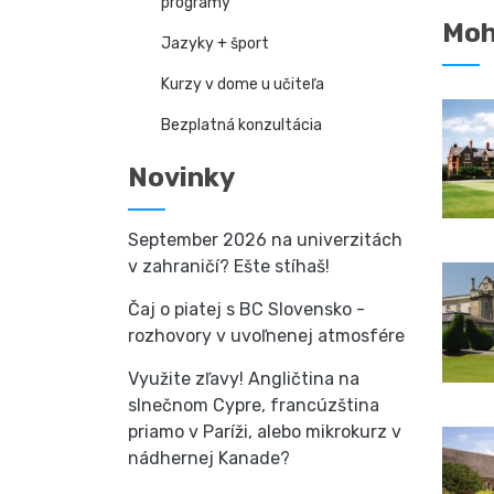
programy
Moh
Jazyky + šport
Kurzy v dome u učiteľa
Bezplatná konzultácia
Novinky
September 2026 na univerzitách
v zahraničí? Ešte stíhaš!
Čaj o piatej s BC Slovensko -
rozhovory v uvoľnenej atmosfére
Využite zľavy! Angličtina na
slnečnom Cypre, francúzština
priamo v Paríži, alebo mikrokurz v
nádhernej Kanade?