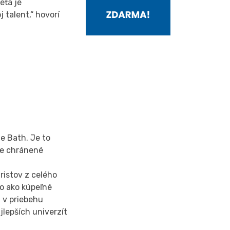
eťa je
 talent,“ hovorí
e Bath. Je to
 je chránené
ristov z celého
to ako kúpeľné
a v priebehu
jlepších univerzít