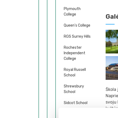
Plymouth
College
Gal
Queen's College
RGS Surrey Hills
Rochester
Independent
College
Royal Russell
School
Shrewsbury
Škola
School
Napri
svoju
Sidcot School
kultúr
St Lawrence
takého