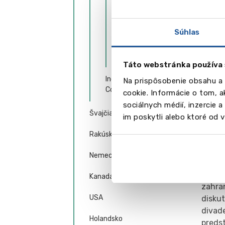
College
multi
samos
Wells Cathedral
moder
Súhlas
School
Špor
Wycliffe College
Táto webstránka používa 
Škola 
športo
Independent VI Form
Na prispôsobenie obsahu a 
veľkol
Colleges
cookie. Informácie o tom, 
kurty,
sociálnych médií, inzercie 
Švajčiarsko
im poskytli alebo ktoré od vá
Kultú
Rakúsko
V škol
aktív
Nemecko
Spoje
zhroma
Kanada
zahra
USA
diskut
divade
Holandsko
predst