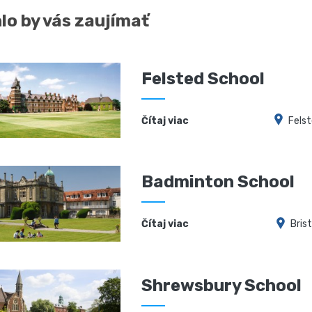
lo by vás zaujímať
Felsted School
Čítaj viac
Fels
Badminton School
Čítaj viac
Brist
Shrewsbury School