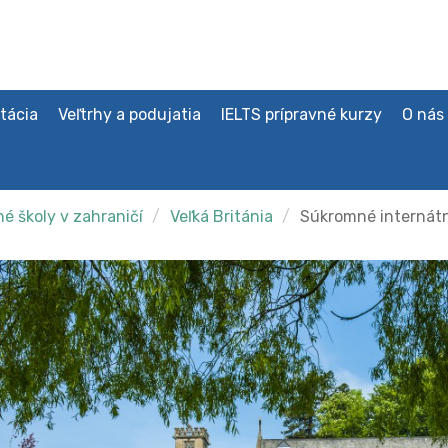
tácia
Veľtrhy a podujatia
IELTS prípravné kurzy
O nás
é školy v zahraničí
Veľká Británia
Súkromné internátn