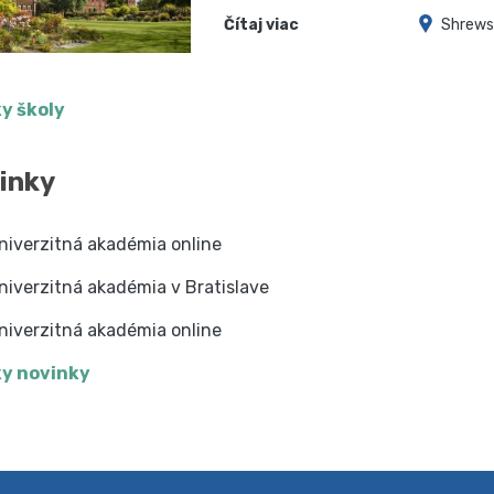
Čítaj viac
Shrews
y školy
inky
niverzitná akadémia online
niverzitná akadémia v Bratislave
niverzitná akadémia online
y novinky