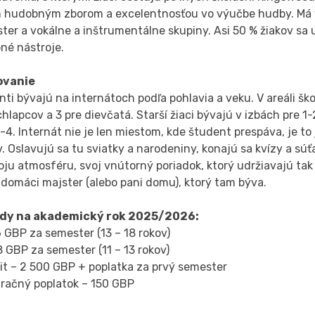
m hudobným zborom a excelentnosťou vo výučbe hudby. Má v
ter a vokálne a inštrumentálne skupiny. Asi 50 % žiakov sa 
né nástroje.
ovanie
ti bývajú na internátoch podľa pohlavia a veku. V areáli ško
chlapcov a 3 pre dievčatá. Starší žiaci bývajú v izbách pre 1
3-4. Internát nie je len miestom, kde študent prespáva, je t
 Oslavujú sa tu sviatky a narodeniny, konajú sa kvízy a sú
ju atmosféru, svoj vnútorný poriadok, ktorý udržiavajú tak
 domáci majster (alebo pani domu), ktorý tam býva.
dy na akademický rok 2025/2026:
 GBP za semester (13 – 18 rokov)
 GBP za semester (11 – 13 rokov)
it – 2 500 GBP + poplatka za prvý semester
tračný poplatok – 150 GBP