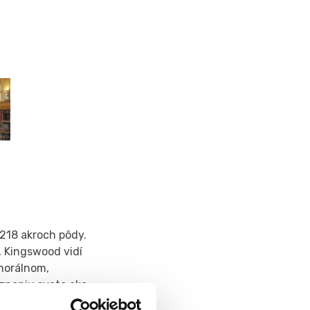
218 akroch pôdy.
 Kingswood vidí
morálnom,
oznaniu sveta ako
ica s