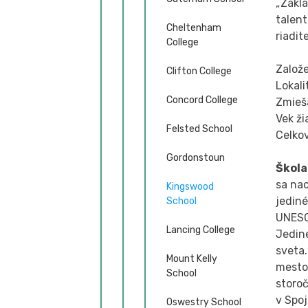
„Zákl
talent
Cheltenham
riadit
College
Založe
Clifton College
Lokali
Concord College
Zmieša
Vek ži
Felsted School
Celko
Gordonstoun
Škola
sa nac
Kingswood
jediné
School
UNES
Lancing College
Jedine
sveta.
Mount Kelly
mesto,
School
storoč
v Spoj
Oswestry School