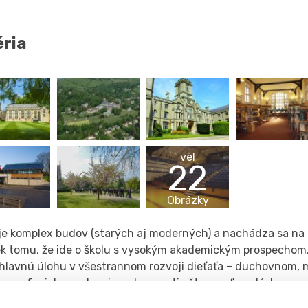
éria
vēl
22
Obrázky
 je komplex budov (starých aj moderných) a nachádza sa na 
ek tomu, že ide o školu s vysokým akademickým prospechom,
 hlavnú úlohu v všestrannom rozvoji dieťaťa – duchovnom, 
nom, fyzickom, ako aj v schopnosti vštepovať mu lásku a p
. Sú tu na to vytvorené ideálne podmienky: veľkolepá knižn