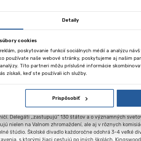
mediálnou technikou, divadlo, hudobná škola s nahrávacím 
tatná trojpodlažná budova pre umelecké štúdio, centrum d
ných technológií.
Detaily
t
súbory cookies
berie telesný rozvoj dieťaťa vážne; Tu sú presvedčení, že k
vať a každý tu má svoje vlastné individuálne úspechy a víť
reklám, poskytovanie funkcií sociálnych médií a analýzu náv
epý športový areál, ktorý zahŕňa ihriská, tenisové kurty, ba
ako používate naše webové stránky, poskytujeme aj našim par
 atletickú halu, fitnescentrum.
a analýzy. Títo partneri môžu príslušné informácie skombinovať
s získali, keď ste používali ich služby.
rny život
e pôsobí veľké množstvo záujmových krúžkov a spolkov Žiaci
nymi účastníkmi programu OSN pre mládež. Okrem účasti na
Prispôsobiť
nom kráľovstve a Írsku je samotná škola pravidelným miest
ždenia MUN, ktoré priťahuje približne 800 účastníkov z 50 
ničí. Delegáti „zastupujú“ 130 štátov a o významných svet
ujú nielen na Valnom zhromaždení, ale aj v rôznych komisiác
lné štúdio. Školské divadlo každoročne odohrá 3-4 veľké d
avenia, s ktorými žiaci cestujú po iných školách. Kingswoo