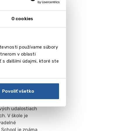
štúdiom,
izajnu a
O cookies
aždý môže
azstvá. Škola má
števnosti používame súbory
zén, squashové
tnerom v oblasti
 s ďalšími údajmi, ktoré ste
 školy sú
 programe v
Povoliť všetko
om konania
škôl v Anglicku a
ových udalostiach
h. V škole je
ivadelné
d School je známa