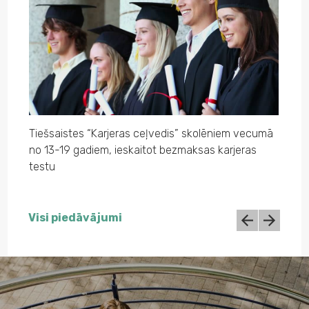
Tiešsaistes “Karjeras ceļvedis” skolēniem vecumā
no 13-19 gadiem, ieskaitot bezmaksas karjeras
testu
ā
Sagat
Visi piedāvājumi