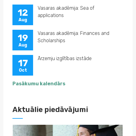
Vasaras akadēmija: Sea of
12
applications
Aug
Vasaras akadēmija: Finances and
19
Scholarships
Aug
Ārzemju izglītības izstāde
17
Oct
Pasākumu kalendārs
Aktuālie piedāvājumi