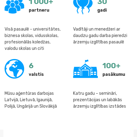
1 000
+
30
partneru
gadi
Visā pasaulē - universitātes,
Vadītāji un menedžeri ar
biznesa skolas, vidusskolas,
daudzu gadu darba pieredzi
profesionālās koledžas,
ārzemju izglītības pasaulē
valodu skolas un citi
6
100
+
valstis
pasākumu
Mūsu aģentūras darbojas
Katru gadu – semināri,
Latvijā, Lietuvā, Igaunijā,
prezentācijas un labākās
Polijā, Ungārijā un Slovākijā
ārzemju izglītības izstādes