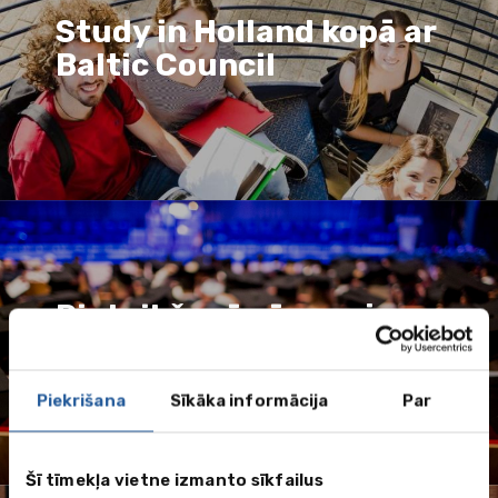
Study in Holland kopā ar
Baltic Council
Pieteikšanās ārzemju
universitātēm
Piekrišana
Sīkāka informācija
Par
Šī tīmekļa vietne izmanto sīkfailus