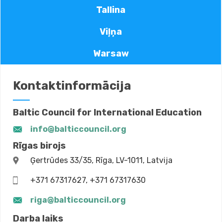
Tallina
Viļņa
Warsaw
Kontaktinformācija
Baltic Council for International Education
info@balticcouncil.org
Rīgas birojs
Ģertrūdes 33/35, Rīga, LV-1011, Latvija
+371 67317627, +371 67317630
riga@balticcouncil.org
Darba laiks