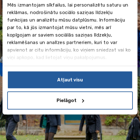
Mēs izmantojam sīkfailus, lai personalizētu saturu un
reklāmas, nodrošinātu sociālo saziņas līdzekļu
funkcijas un analizētu mūsu datplūsmu. Informāciju
Vasara 2026 - valodu
par to, kā jūs izmantojat mūsu vietni, mēs arī
kopīgojam ar saviem sociālās saziņas līdzekļu,
programmas ārzemēs
reklamēšanas un analīzes partneriem, kuri to var
apvienot ar citu informāciju, ko viņiem sniedzat vai ko
viņi apkopo, kad lietojat viņu pakalpojumus.
Atļaut visu
Pielāgot
Vidēja izglītība ārzemēs