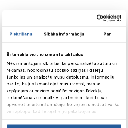
Worcester
School of
English
Piekrišana
Sīkāka informācija
Par
no 1960 GBP
Šī tīmekļa vietne izmanto sīkfailus
Skatīt
Mēs izmantojam sīkfailus, lai personalizētu saturu un
Worcester
vairāk
reklāmas, nodrošinātu sociālo saziņas līdzekļu
funkcijas un analizētu mūsu datplūsmu. Informāciju
par to, kā jūs izmantojat mūsu vietni, mēs arī
kopīgojam ar saviem sociālās saziņas līdzekļu,
reklamēšanas un analīzes partneriem, kuri to var
apvienot ar citu informāciju, ko viņiem sniedzat vai ko
viņi apkopo, kad lietojat viņu pakalpojumus.
LSI Portsmouth