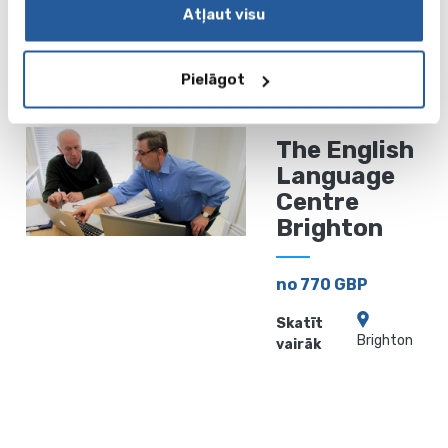
Atļaut visu
no 1170 GBP
Skatīt vairāk
Portsmuta
Pielāgot
The English
Language
Centre
Brighton
no 770 GBP
Skatīt
Brighton
vairāk