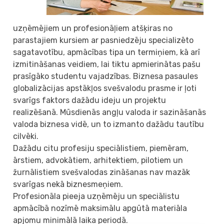
uzņēmējiem un profesionāļiem atšķiras no
parastajiem kursiem ar pasniedzēju specializēto
sagatavotību, apmācības tipa un termiņiem, kā arī
izmitināšanas veidiem, lai tiktu apmierinātas pašu
prasīgāko studentu vajadzības. Biznesa pasaules
globalizācijas apstākļos svešvalodu prasme ir ļoti
svarīgs faktors dažādu ideju un projektu
realizēšanā. Mūsdienās angļu valoda ir sazināšanās
valoda biznesa vidē, un to izmanto dažādu tautību
cilvēki.
Dažādu citu profesiju speciālistiem, piemēram,
ārstiem, advokātiem, arhitektiem, pilotiem un
žurnālistiem svešvalodas zināšanas nav mazāk
svarīgas nekā biznesmeņiem.
Profesionāla pieeja uzņēmēju un speciālistu
apmācībā nozīmē maksimālu apgūtā materiāla
apjomu minimālā laika periodā.