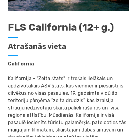
FLS California (12+ g.)
Atrašanās vieta
California
Kalifornija - "Zelta štats" ir trešais lielākais un
apdzīvotākais ASV štats, kas vienmēr ir piesaistījis
cilvēkus no visas pasaules. 19. gadsimta vidū šo
teritoriju pārņēma “zelta drudzis”, kas izraisīja
strauju iedzīvotāju skaita palielināšanos un visa
reģiona attīstību. Mūsdienās Kalifornija ir visā
pasaulē iecienīts tūristu galamērķis, pateicoties tās
maigajam klimatam, skaistajām dabas ainavām un