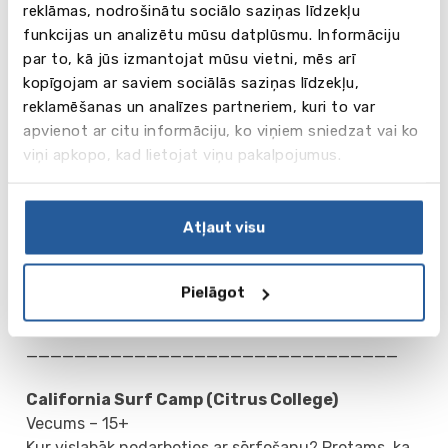
reklāmas, nodrošinātu sociālo saziņas līdzekļu
scenārija rakstīšanas un aktieru piemeklēšanas līdz
funkcijas un analizētu mūsu datplūsmu. Informāciju
pat galīgās versijas ierakstīšanai un
par to, kā jūs izmantojat mūsu vietni, mēs arī
demonstrēšanai, kā arī iemācīsies strādāt ar kameru
kopīgojam ar saviem sociālās saziņas līdzekļu,
un citām ierīcēm. Cenā iekļauta kameras
reklamēšanas un analīzes partneriem, kuri to var
izmantošana un filmas galīgās versijas kopija.
apvienot ar citu informāciju, ko viņiem sniedzat vai ko
Ekskursijas un pasākumi: Holivuda, Beverlihilza,
viņi apkopo, kad lietojat viņu pakalpojumus.
Disnejlenda, Losandželosa, Universal , Paramount,
Warner Brothers kinostudijas, spēles, viktorīnas un
diskotēkas.
Atļaut visu
Datumi (2025):
06.07 - 26.07
Cena
:
Pielāgot
5460 $ - homestay (3 nedēļas)
7840 $ - residence (3 nedēļas)
_______________________________
Сalifornia Surf Camp
(Citrus College)
Vecums – 15+
Kur vislabāk nodarboties ar sērfošanu? Protams, ka