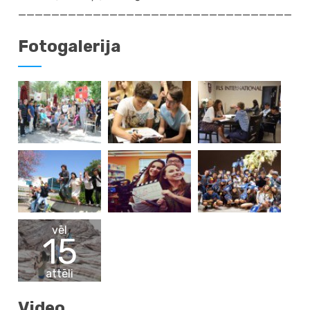
__________________________________
Fotogalerija
vēl
15
attēli
Video