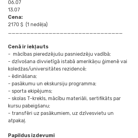
06.07
13.07
Cena:
2170 $ (1 nedēļa)
_______________________________
Cenā ir iekļauts
- mācības pieredzējušu pasniedzēju vadībā;
- dzīvošana divvietīgā istabā amerikāņu ģimenē vai
koledžas/universitātes rezidencē;
- ēdināšana;
- pasākumu un ekskursiju programma;
- sporta ekipējums;
- skolas T-krekls, mācību materiāli, sertifikāts par
kursu pabeigšanu;
- transfēri uz pasākumiem, uz dzīvesvietu un
atpakaļ.
Papildus izdevumi