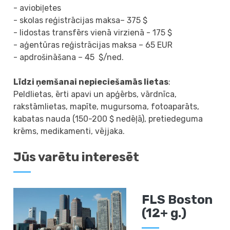
- aviobiļetes
- skolas reģistrācijas maksa– 375 $
- lidostas transfērs vienā virzienā - 175 $
- aģentūras reģistrācijas maksa – 65 EUR
- apdrošināšana – 45 $/ned.
Līdzi ņemšanai nepieciešamās lietas
:
Peldlietas, ērti apavi un apģērbs, vārdnīca,
rakstāmlietas, mapīte, mugursoma, fotoaparāts,
kabatas nauda (150-200 $ nedēļā), pretiedeguma
krēms, medikamenti, vējjaka.
Jūs varētu interesēt
FLS Boston
(12+ g.)