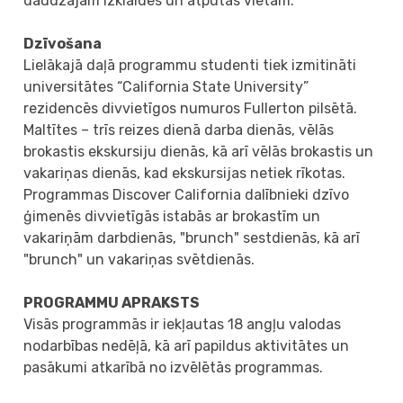
daudzajām izklaides un atpūtas vietām.
Dzīvošana
Lielākajā daļā programmu studenti tiek izmitināti
universitātes “Сalifornia State University”
rezidencēs divvietīgos numuros Fullerton pilsētā.
Maltītes – trīs reizes dienā darba dienās, vēlās
brokastis ekskursiju dienās, kā arī vēlās brokastis un
vakariņas dienās, kad ekskursijas netiek rīkotas.
Programmas Discover California dalībnieki dzīvo
ģimenēs divvietīgās istabās ar brokastīm un
vakariņām darbdienās, "brunch" sestdienās, kā arī
"brunch" un vakariņas svētdienās.
PROGRAMMU APRAKSTS
Visās programmās ir iekļautas 18 angļu valodas
nodarbības nedēļā, kā arī papildus aktivitātes un
pasākumi atkarībā no izvēlētās programmas.