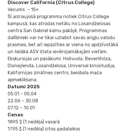
Discover California (Citrus College)
Vecums – 15+
Šī aizraujošā programma notiek Citrus College
kampusā, kas atrodas netālu no Losandželosas
centra San Gabriel kalnu pakājē. Programmas
dalībnieki var ne tikai uzlabot savas angļu valodu
prasmes, bet arī iepazīties ar viena no apdzīvotākā
un lielākā ASV štata ievērojamākajām vietām.
Ekskursijas un pasākumi: Holivuda, Beverlihilza,
Disnejlenda, Losandželosa, Universal kinostudija,
Kalifornijas zinātnes centrs, beisbola mača
apmeklēšana.
Datumi
2025
:
05.01 - 05.04
22.06 – 30.08
07.12 – 10.01
Cenas
:
1895 $ (1 nedēļa) vasarā
1795 $ (1 nedēļa) citos gadalaikos