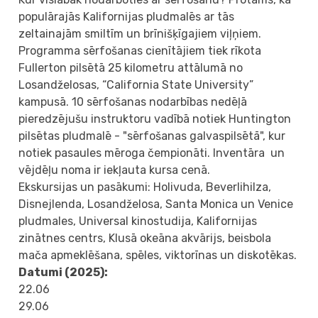
populārajās Kalifornijas pludmalēs ar tās
zeltainajām smiltīm un brīnišķīgajiem viļņiem.
Programma sērfošanas cienītājiem tiek rīkota
Fullerton pilsētā 25 kilometru attālumā no
Losandželosas, “California State University”
kampusā. 10 sērfošanas nodarbības nedēļā
pieredzējušu instruktoru vadībā notiek Huntington
pilsētas pludmalē - "sērfošanas galvaspilsētā", kur
notiek pasaules mēroga čempionāti. Inventāra un
vējdēļu noma ir iekļauta kursa cenā.
Ekskursijas un pasākumi: Holivuda, Beverlihilza,
Disnejlenda, Losandželosa, Santa Monica un Venice
pludmales, Universal kinostudija, Kalifornijas
zinātnes centrs, Klusā okeāna akvārijs, beisbola
mača apmeklēšana, spēles, viktorīnas un diskotēkas.
Datu
mi (2025):
22.06
29.06