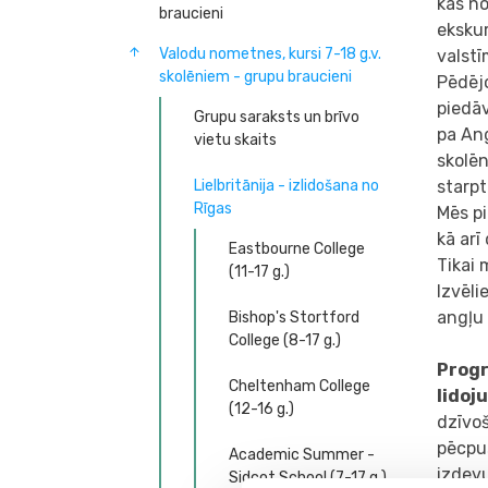
kas no
braucieni
ekskur
Valodu nometnes, kursi 7-18 g.v.
valstī
skolēniem - grupu braucieni
Pēdēj
piedāv
Grupu saraksts un brīvo
pa Ang
vietu skaits
skolēn
Lielbritānija - izlidošana no
starp
Rīgas
Mēs p
kā ar
Eastbourne College
Tikai
(11-17 g.)
Izvēli
angļu 
Bishop's Stortford
College (8-17 g.)
Progr
Cheltenham College
lidoj
(12-16 g.)
dzīvoš
pēcpus
Academic Summer -
izdev
Sidcot School (7-17 g.)