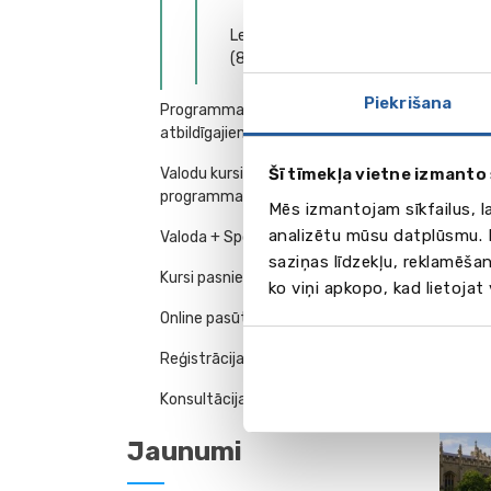
pakal
Leighton Park School
Izvēli
(8-17 g.)
Piekrišana
Programmas vadītājiem un
atbildīgajiem darbiniekiem
Valodu kursi - ģimenes
Šī tīmekļa vietne izmanto 
programmas
Mēs izmantojam sīkfailus, l
analizētu mūsu datplūsmu. I
Valoda + Sports
saziņas līdzekļu, reklamēšan
Kursi pasniedzēja mājās
ko viņi apkopo, kad lietojat
Online pasūtījums
Reģistrācija konsultācijai
Konsultācija 2026
Jaunumi