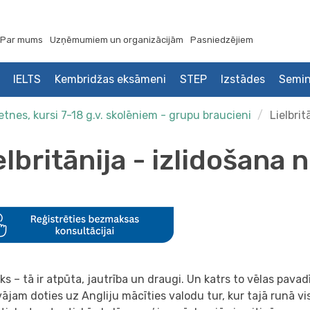
Par mums
Uzņēmumiem un organizācijām
Pasniedzējiem
IELTS
Kembridžas eksāmeni
STEP
Izstādes
Semin
nes, kursi 7-18 g.v. skolēniem - grupu braucieni
Lielbrit
elbritānija - izlidošana 
iks – tā ir atpūta, jautrība un draugi. Un katrs to vēlas pavadī
ājam doties uz Angliju mācīties valodu tur, kur tajā runā vi