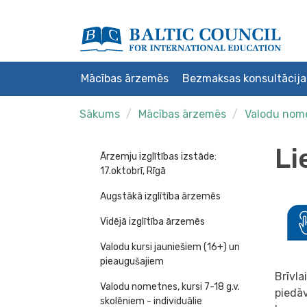
Mācības ārzemēs
Bezmaksas konsultācija
Sākums
Mācības ārzemēs
Valodu nomet
Li
Ārzemju izglītības izstāde:
17.oktobrī, Rīgā
Augstākā izglītība ārzemēs
Vidējā izglītība ārzemēs
Valodu kursi jauniešiem (16+) un
pieaugušajiem
Brīvla
Valodu nometnes, kursi 7-18 g.v.
piedāv
skolēniem - individuālie