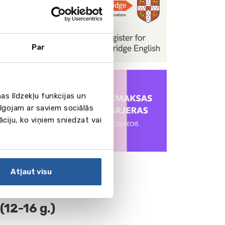
tderīgi!
Par
11-17 g.)
bourne
as līdzekļu funkcijas un
pīgojam ar saviem sociālās
āciju, ko viņiem sniedzat vai
ollege (8-
 Stortford
Atļaut visu
(12-16 g.)