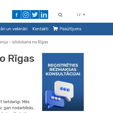
LV
āri un vebināri
Kontakti
Pasūtījums
ānija - izlidošana no Rīgas
no Rīgas
t lietderīgi. Mēs
si: gan nodarbībās,