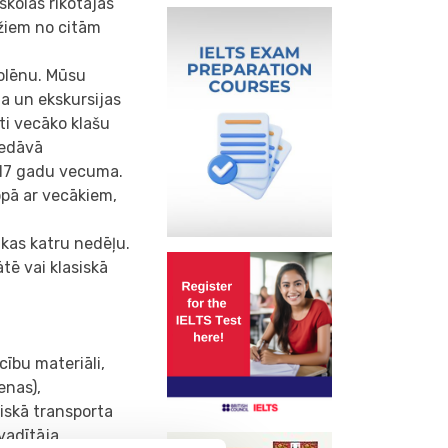
skolas rīkotajās
džiem no citām
kolēnu. Mūsu
ta un ekskursijas
ti vecāko klašu
iedāvā
 17 gadu vecuma.
pā ar vecākiem,
kas katru nedēļu.
tē vai klasiskā
cību materiāli,
enas),
iskā transporta
vadītāja