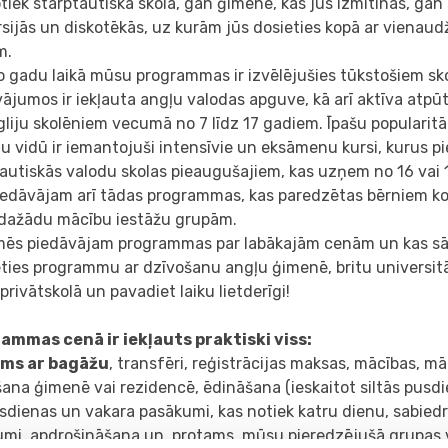
tiek starptautiskā skolā, gan ģimenē, kas jūs izmitinās, gan 
sijās un diskotēkās, uz kurām jūs dosieties kopā ar vienau
m.
o gadu laikā mūsu programmas ir izvēlējušies tūkstošiem s
ājumos ir iekļauta angļu valodas apguve, kā arī aktīva atpū
liju skolēniem vecumā no 7 līdz 17 gadiem. Īpašu popularitā
u vidū ir iemantojuši intensīvie un eksāmenu kursi, kurus p
tautiskās valodu skolas pieaugušajiem, kas uzņem no 16 vai
iedāvājam arī tādas programmas, kas paredzētas bērniem ko
ī dažādu mācību iestāžu grupām.
 mēs piedāvājam programmas par labākajām cenām un kas sā
eties programmu ar dzīvošanu angļu ģimenē, britu universitā
privātskolā un pavadiet laiku lietderīgi!
ammas cenā ir iekļauts praktiski viss:
ums ar bagāžu
, transfēri, reģistrācijas maksas, mācības, mā
ana ģimenē vai rezidencē, ēdināšana (ieskaitot siltās pusdi
dienas un vakara pasākumi, kas notiek katru dienu, sabiedr
umi, apdrošināšana un, protams, mūsu pieredzējušā grupas 