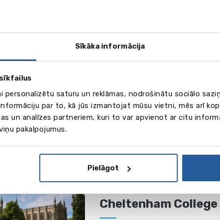
pojumi.
eties tieši Jums piemērotāko programmu un pavadiet laiku lie
Sīkāka informācija
Eastbourne College (
sīkfailus
Skatīt vairāk
East
ai personalizētu saturu un reklāmas, nodrošinātu sociālo saziņ
nformāciju par to, kā jūs izmantojat mūsu vietni, mēs arī ko
as un analīzes partneriem, kuri to var apvienot ar citu inform
Bishop's Stortford C
 viņu pakalpojumus.
17 g.)
Skatīt vairāk
Bishop’s
Pielāgot
Cheltenham College 