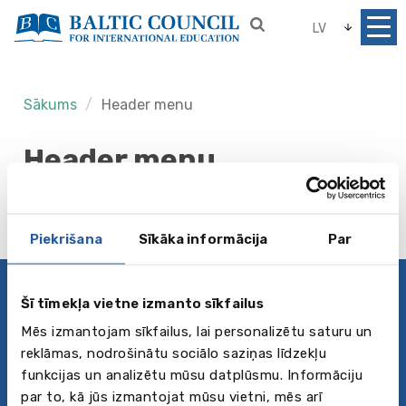
LV
Sākums
Header menu
Header menu
Piekrišana
Sīkāka informācija
Par
Šī tīmekļa vietne izmanto sīkfailus
Privātuma politika
Seko mums
Mēs izmantojam sīkfailus, lai personalizētu saturu un
reklāmas, nodrošinātu sociālo saziņas līdzekļu
funkcijas un analizētu mūsu datplūsmu. Informāciju
Par mums
par to, kā jūs izmantojat mūsu vietni, mēs arī