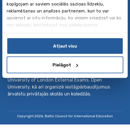
kopīgojam ar saviem sociālās saziņas līdzekļu,
Baltic Council for International Education ir viena
reklamēšanas un analīzes partneriem, kuri to var
no labākajām aģentūrām ārzemju izglītības pasaulē
apvienot ar citu informāciju, ko viņiem sniedzat vai ko
– sākot no valodu kursiem un vasaras nometnēm
viņi apkopo, kad lietojat viņu pakalpojumus.
līdz vidējai, profesionālajai un augstākajai izglītībai.
Baltic Council organizē arī lielākās izglītības
izstādes Austrumeiropā „Days of International
Atļaut visu
Education” un „Exclusive Secondary Focus Fair”.
Britu eksāmenu centrs
Pielāgot
Baltic Council ir pilnvarots centrs Lielbritānijas
eksāmeniem IELTS, Cambridge English, Aptis,
University of London External Exams, Open
University, kā arī organizē iestājpārbaudījumus
ārvalstu privātajās skolās un koledžās.
Copyright 2026, Baltic Council for International Education