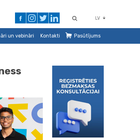
LV
āri un vebināri
Kontakti
Pasūtījums
iness