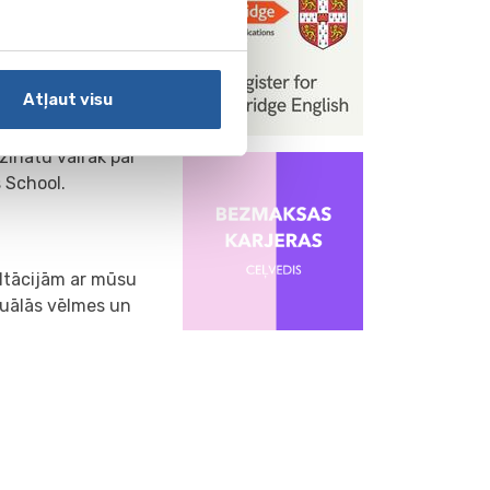
 atrod darbu 6
Atļaut visu
iznesa
ta menedžmenta,
zinātu vairāk par
 School.
ultācijām ar mūsu
iduālās vēlmes un