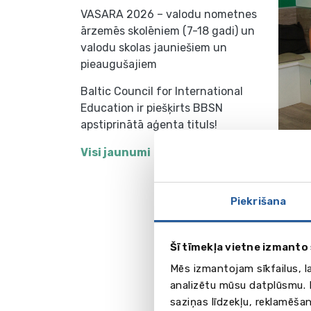
VASARA 2026 – valodu nometnes
ārzemēs skolēniem (7-18 gadi) un
valodu skolas jauniešiem un
pieaugušajiem
Baltic Council for International
Education ir piešķirts BBSN
apstiprinātā aģenta tituls!
Visi jaunumi
26.no
pārst
Eirop
Piekrišana
EU Bu
(Spāni
Šī tīmekļa vietne izmanto 
kampu
Mēs izmantojam sīkfailus, l
biznes
analizētu mūsu datplūsmu. I
tenden
saziņas līdzekļu, reklamēšan
līdzda