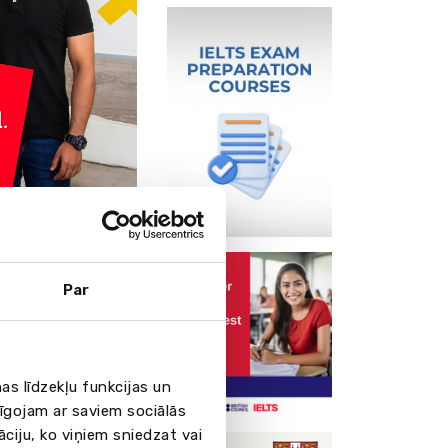
sies arī
 biznesa skolām
Par
Barselonā
dz iespēju mainīt
, konferencēs un
as līdzekļu funkcijas un
sa pasaules
pīgojam ar saviem sociālās
bet arī aktīvi
āciju, ko viņiem sniedzat vai
ū ir uzņēmēji,