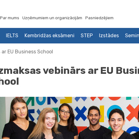
Par mums
Uzņēmumiem un organizācijām
Pasniedzējiem
IELTS
Kembridžas eksāmeni
STEP
Izstādes
Semin
 ar EU Business School
zmaksas vebinārs ar EU Bus
hool