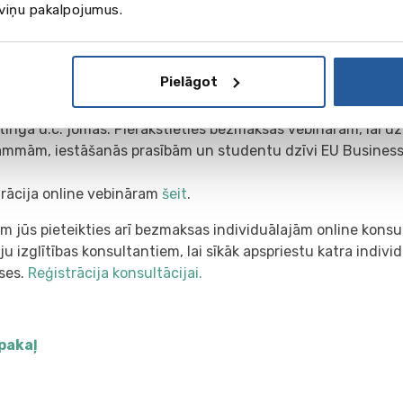
 viņu pakalpojumus.
tanti un biznesa līderi. 93% EU Business School absolventu
u laikā pēc izlaiduma.
Pielāgot
siness School piedāvā bakalaura un maģistra programmas b
strēšanas, tūrisma, starptautisko attiecību, finanšu, spor
inga u.c. jomās. Pierakstieties bezmaksas vebināram, lai uz
ammām, iestāšanās prasībām un studentu dzīvi EU Business
trācija online vebināram
šeit
.
m jūs pieteikties arī bezmaksas individuālajām online kons
u izglītības konsultantiem, lai sīkāk apspriestu katra indiv
eses.
Reģistrācija konsultācijai.
pakaļ