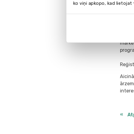
ko viņi apkopo, kad lietojat
konsul
mēneš
EU Bu
admini
mārket
progr
Reģis
Aicinā
ārzemj
inter
At