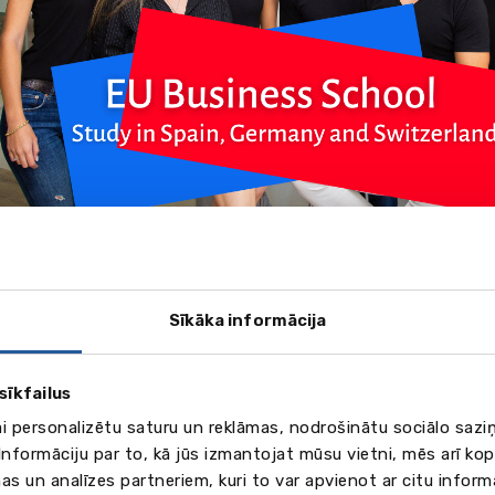
vembrī, plkst. 16.00 – bezmaksas vebinārs, kurā piedalī
āvis no EU Business School, kas ir viena no vadošajām
ā!
Sīkāka informācija
siness School — starptautiska biznesa skola ar kampusiem 
ja), Ženēvā, Montrē (Šveice) un Minhenē (Vācija). Skola snie
sīkfailus
sus mācību laiikā. EU studenti piedalās dažādos semināros
ai personalizētu saturu un reklāmas, nodrošinātu sociālo saziņ
a simulācijās, kas palīdz tiem sekot līdzi jaunākajām bizne
nformāciju par to, kā jūs izmantojat mūsu vietni, mēs arī ko
cēm. Augsti kvalificētie EU pasniedzēji ir ne tikai profesori, 
as un analīzes partneriem, kuri to var apvienot ar citu inform
lībnieki starptautiskās biznesa pasaules notikumos. Viņu vid