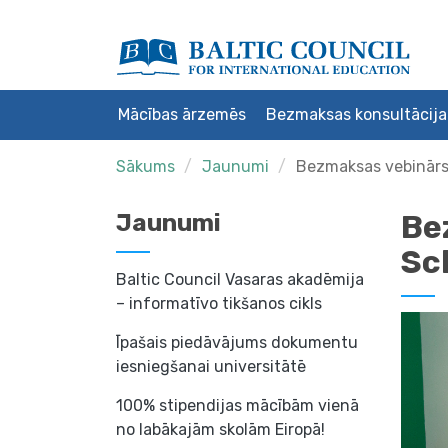
Mācības ārzemēs
Bezmaksas konsultācija
Sākums
Jaunumi
Bezmaksas vebinārs
Be
Jaunumi
Sc
Baltic Council Vasaras akadēmija
– informatīvo tikšanos cikls
Īpašais piedāvājums dokumentu
iesniegšanai universitātē
100% stipendijas mācībām vienā
no labākajām skolām Eiropā!