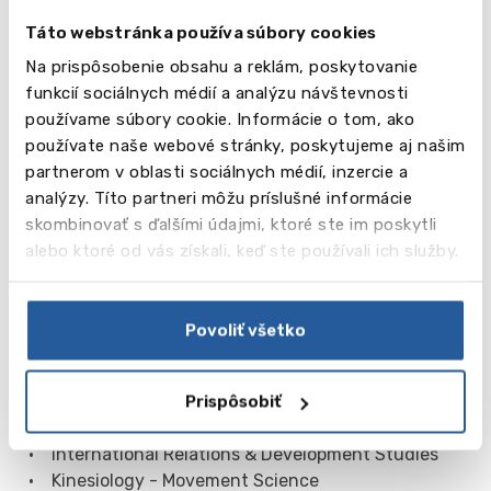
• Dramatic Art
Táto webstránka používa súbory cookies
• Economics
• Education
Na prispôsobenie obsahu a reklám, poskytovanie
• Electrical Engineering
funkcií sociálnych médií a analýzu návštevnosti
• Engineering Technology
používame súbory cookie. Informácie o tom, ako
• English
používate naše webové stránky, poskytujeme aj našim
• Environmental Engineering
partnerom v oblasti sociálnych médií, inzercie a
• Environmental Science / Studies
analýzy. Títo partneri môžu príslušné informácie
• Family & Social Relations
skombinovať s ďalšími údajmi, ktoré ste im poskytli
• Film Production
alebo ktoré od vás získali, keď ste používali ich služby.
• Forensic Science
• French Studies
• General Engineering
Povoliť všetko
• Greek & Roman Studies
• History
• Industrial Engineering
Prispôsobiť
• Interdisciplinary Arts & Science
• International Relations & Development Studies
• Kinesiology - Movement Science