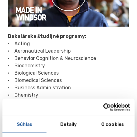
Bakalárske študijné programy:
• Acting
• Aeronautical Leadership
• Behavior Cognition & Neuroscience
• Biochemistry
• Biological Sciences
• Biomedical Sciences
• Business Administration
• Chemistry
• Civil Engineering
• Communication, Media & Film
• Computer Science
Súhlas
Detaily
O cookies
• Criminology
• Disability Studies