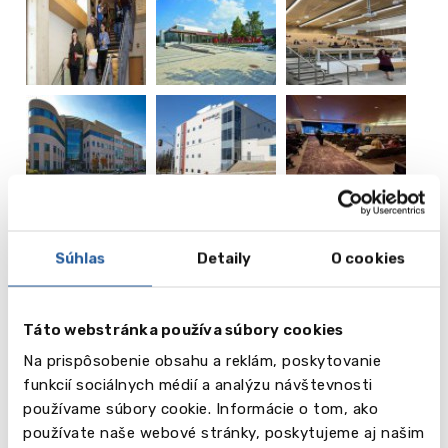
vēl
2
Súhlas
Detaily
O cookies
Obrázky
Video
Táto webstránka používa súbory cookies
Na prispôsobenie obsahu a reklám, poskytovanie
funkcií sociálnych médií a analýzu návštevnosti
používame súbory cookie. Informácie o tom, ako
používate naše webové stránky, poskytujeme aj našim