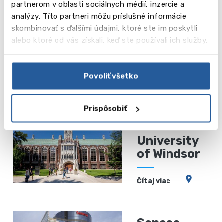
partnerom v oblasti sociálnych médií, inzercie a
analýzy. Títo partneri môžu príslušné informácie
skombinovať s ďalšími údajmi, ktoré ste im poskytli
alebo ktoré od vás získali, keď ste používali ich služby.
Povoliť všetko
Mohlo by vás zaujímať
Prispôsobiť
University
of Windsor
Čítaj viac