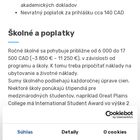
akademických dokladov
Nevratný poplatok za prihlášku cca 140 CAD
Školné a poplatky
Ročné školné sa pohybuje približne od 6 000 do 17
500 CAD (~3 850 € – 11 250 €), v závislosti od
programu a školy. K tomu treba pripočítať náklady na
ubytovanie a životné náklady.
Sumy školného podliehajú každoročnej úprave cien.
Niektoré školy ponúkajú štipendiá pre
medzinárodných študentov, napríklad Great Plains
College má International Student Award vo výške 2
000 CAD pre pokračujúcich študentov. Pre
detailnejšie informácie je vhodné kontaktovať
príslušnú školu.
Súhlas
Detaily
O cookies