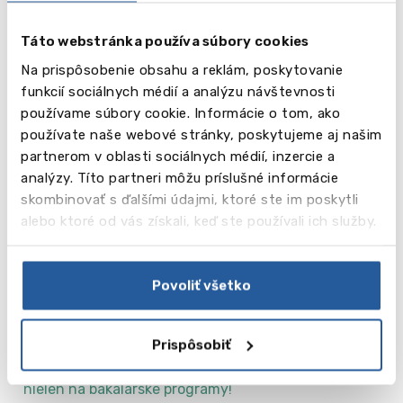
Ubytovanie
Táto webstránka používa súbory cookies
Žiadna zo škôl nemá vlastné internáty, preto si
Na prispôsobenie obsahu a reklám, poskytovanie
študenti zabezpečujú ubytovanie samostatne v
funkcií sociálnych médií a analýzu návštevnosti
blízkosti kampusov.
používame súbory cookie. Informácie o tom, ako
používate naše webové stránky, poskytujeme aj našim
Medzinárodné prostredie a
partnerom v oblasti sociálnych médií, inzercie a
zamestnateľnosť
analýzy. Títo partneri môžu príslušné informácie
skombinovať s ďalšími údajmi, ktoré ste im poskytli
Saskatchewan colleges poskytujú menšie, osobné
alebo ktoré od vás získali, keď ste používali ich služby.
prostredie s dôrazom na praktické zručnosti a
prípravu na pracovný trh. Študenti majú možnosť
absolvovať stáže a praktickú výučbu, čo výrazne
Povoliť všetko
zvyšuje ich zamestnateľnosť v Kanade aj mimo nej.
Pre komplexnú ponuku programov na tejto aj iných
Prispôsobiť
univerzitách sa prihláste na bezplatné konzultácie a
využite našu službu asistencie pri prijímacom konaní
nielen na bakalárske programy!