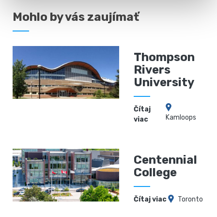
Mohlo by vás zaujímať
Thompson
Rivers
University
Čítaj
Kamloops
viac
Centennial
College
Čítaj viac
Toronto