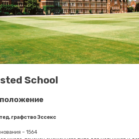
lsted School
сположение
тед, графство Эссекс
снования – 1564