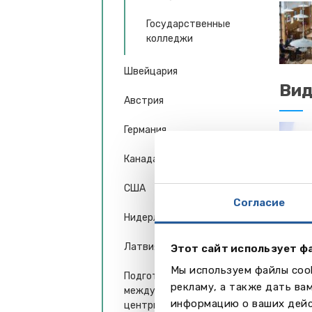
Государственные
колледжи
Швейцария
Ви
Австрия
Германия
Канада
США
Согласие
Нидерланды
Латвия
Этот сайт использует ф
Мы используем файлы cook
Подготовительные
рекламу, а также дать ва
международные учебные
информацию о ваших дейс
центры (Англия)