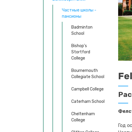
Частные школы -
пансионы
Badminton
School
Bishop's
Stortford
College
Bournemouth
Fe
Collegiate School
Campbell College
Ра
Caterham School
Фелс
Cheltenham
College
Год о