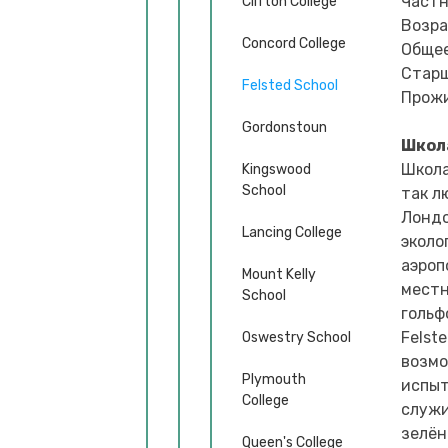
Частн
Clifton College
Возра
Concord College
Общее
Старш
Felsted School
Прожи
Gordonstoun
Школ
Школа
Kingswood
School
так л
Лондо
Lancing College
эколо
аэроп
Mount Kelly
местн
School
гольф
Felst
Oswestry School
возмо
Plymouth
испыт
College
служи
зелён
Queen's College