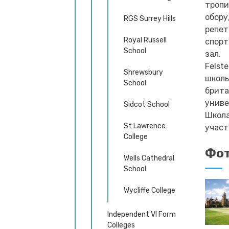
тропи
обору
RGS Surrey Hills
репет
Royal Russell
спорт
School
зал.
Felst
Shrewsbury
школь
School
брита
униве
Sidcot School
Школа
St Lawrence
участ
College
Фот
Wells Cathedral
School
Wycliffe College
Independent VI Form
Colleges