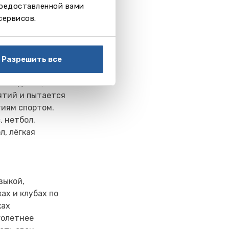
предоставленной вами
сервисов.
Разрешить все
ученики
е. Однако,
нятий и пытается
тиям спортом.
, нетбол.
л, лёгкая
зыкой,
ах и клубах по
ках
голетнее