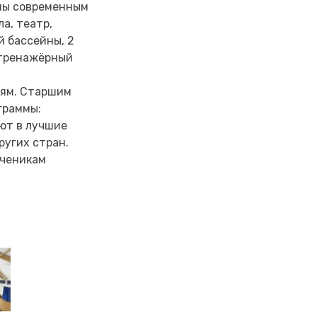
ены современным
а, театр,
й бассейны, 2
, тренажёрный
лям. Старшим
граммы:
ют в лучшие
ругих стран.
ученикам
.