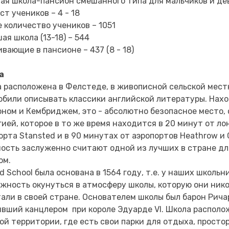
ая школа-пансион смешанного типа для мальчиков и де
ст учеников – 4 - 18
 количество учеников – 1051
ая школа (13-18) – 544
вающие в пансионе – 437 (8 - 18)
а
 расположена в Фелстеде, в живописной сельской мест
юбили описывать классики английской литературы. Нах
ном и Кембриджем, это - абсолютно безопасное место, 
гией, которое в то же время находится в 20 минут от л
орта Stansted и в 90 минутах от аэропортов Heathrow и 
ость заслуженно считают одной из лучших в стране дл
ом.
ed School была основана в 1564 году, т.е. у наших школьн
жность окунуться в атмосферу школы, которую они нико
али в своей стране. Основателем школы был барон Рича
вший канцлером при короле Эдуарде VI. Школа располо
ой территории, где есть свои парки для отдыха, просто