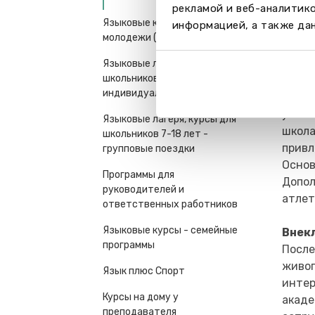
рекламой и веб-аналитик
Языковые курсы для
информацией, а также дан
молодежи (16+) и взрослых
Языковые лагеря, курсы для
школьников 7-18 лет-
Спор
индивидуальные поездки
В шко
участ
Языковые лагеря, курсы для
школа
школьников 7-18 лет -
привл
групповые поездки
Основ
Программы для
Допол
руководителей и
атлет
ответственных работников
Языковые курсы - семейные
Внек
программы
После
живоп
Язык плюс Спорт
интер
Курсы на дому у
акаде
преподавателя