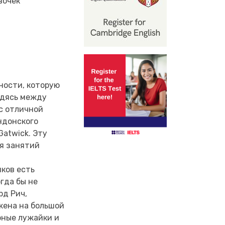
вочек
ности, которую
одясь между
с отличной
ондонского
Gatwick. Эту
я занятий
иков есть
гда бы не
рд Рич,
жена на большой
рные лужайки и