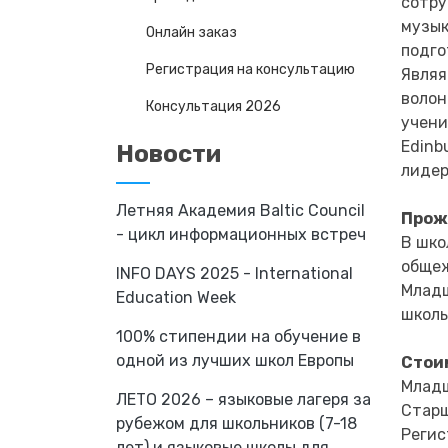
сотру
музык
Онлайн заказ
подго
Регистрация на консультацию
Являя
волон
Консультация 2026
учени
Edinb
Новости
лидер
Летняя Академия Baltic Council
Прож
- цикл информационных встреч
В шко
общеж
INFO DAYS 2025 - International
Младш
Education Week
школь
100% стипендии на обучение в
одной из лучших школ Европы
Стои
Младш
ЛЕТО 2026 – языковые лагеря за
Старш
рубежом для школьников (7-18
Регис
лет) и языковые школы для