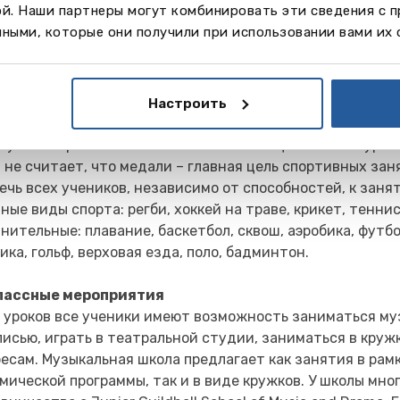
ой. Наши партнеры могут комбинировать эти сведения с 
ными, которые они получили при использовании вами их 
т
Настроить
ле отличная спортивная база. По многим видам спорта 
вуют в соревнованиях на местном и национальном уровн
 не считает, что медали – главная цель спортивных за
ечь всех учеников, независимо от способностей, к заня
ные виды спорта: регби, хоккей на траве, крикет, теннис
нительные: плавание, баскетбол, сквош, аэробика, футбо
ика, гольф, верховая езда, поло, бадминтон.
лассные мероприятия
 уроков все ученики имеют возможность заниматься му
исью, играть в театральной студии, заниматься в кружк
есам. Музыкальная школа предлагает как занятия в рам
мической программы, так и в виде кружков. У школы мно