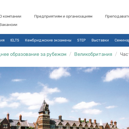
О компании
Предприятиям и организациям
Преподават
Вакансии
ция
IELTS
Кембриджские экзамены
STEP
Выставки
Семина
нее образование за рубежом
Великобритания
Час