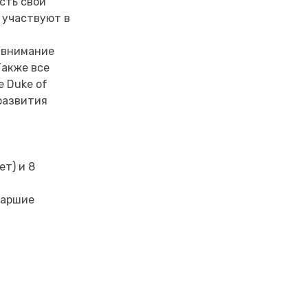
Есть свои
ы участвуют в
е внимание
Также все
 Duke of
 развития
ет) и 8
таршие