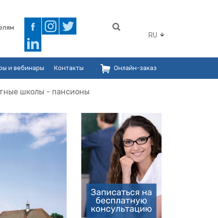
елям
RU
ры и вебинары
Контакты
Онлайн-заказ
тные школы - пансионы