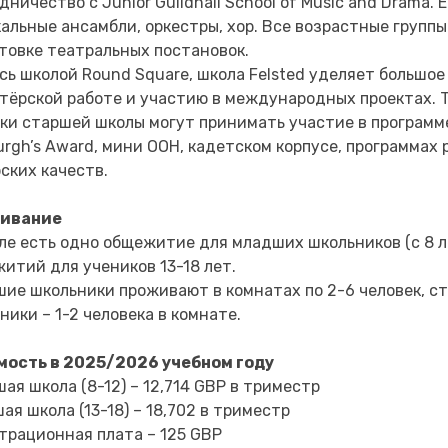
дничество с Junior Guildhall School of Music and Drama. 
альные ансамбли, оркестры, хор. Все возрастные групп
товке театральных постановок.
сь школой Round Square, школа Felsted уделяет большо
тёрской работе и участию в международных проектах. 
ки старшей школы могут принимать участие в программе
urgh’s Award, мини ООН, кадетском корпусе, программах
ских качеств.
ивание
ле есть одно общежитие для младших школьников (с 8 л
итий для учеников 13-18 лет.
ие школьники проживают в комнатах по 2-6 человек, с
ники – 1-2 человека в комнате.
мость в 2025/2026 учебном году
ая школа (8-12) – 12,714 GBP в триместр
ая школа (13-18) – 18,702 в триместр
трационная плата – 125 GBP