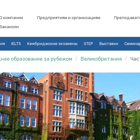
О компании
Предприятиям и организациям
Преподават
Вакансии
ция
IELTS
Кембриджские экзамены
STEP
Выставки
Семина
нее образование за рубежом
Великобритания
Час