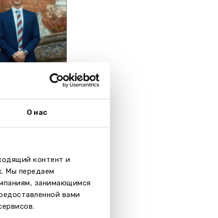
О нас
дходящий контент и
х. Мы передаем
заниматься
омпаниям, занимающимся
вание. В
предоставленной вами
квоша,
сервисов.
и большой