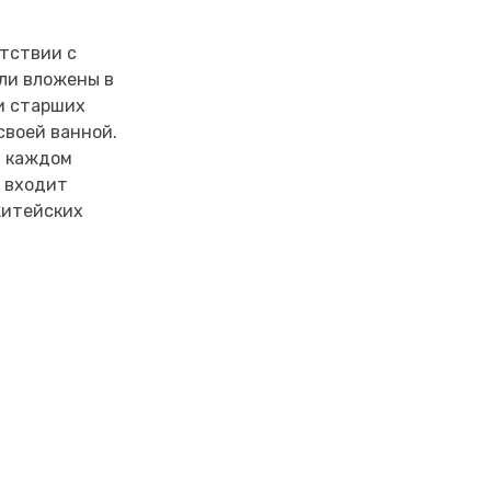
етствии с
ыли вложены в
и старших
своей ванной.
В каждом
 входит
житейских