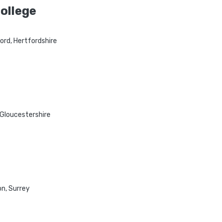
College
ord, Hertfordshire
Gloucestershire
n, Surrey