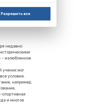
баскетболом и
му Sports
Разрешить все
ящее время 4
евнованиях
аря недавно
 историческими
е – излюбленное
й ученик мог
все условия.
такие, например,
тование,
о-спортивная
зда и многое