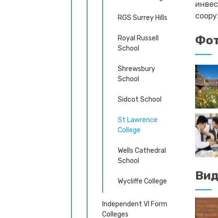
инвес
соору
RGS Surrey Hills
Фот
Royal Russell
School
Shrewsbury
School
Sidcot School
St Lawrence
College
Wells Cathedral
School
Ви
Wycliffe College
Independent VI Form
Colleges