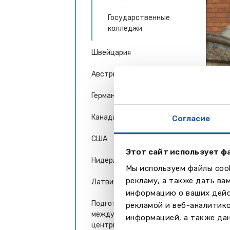
Государственные
колледжи
Швейцария
Австрия
Германия
Канада
Согласие
США
Этот сайт использует ф
Нидерланды
Мы используем файлы cook
Спор
рекламу, а также дать ва
Латвия
В сов
информацию о ваших дейс
таким
Подготовительные
рекламой и веб-аналитик
спорт
международные учебные
информацией, а также дан
центры (Англия)
искус