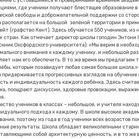
ение с устоявшимися и проверенными временем акаде
циями, где ученики получают блестящее образование в
еской свободы и доброжелательной поддержки со стор
 располагается на большой зелёной территории в прим
ейт (графство Кент). Здесь обучается 550 учеников, из 
х стран. Как отмечает директор школы гоподин Энтони
скник Оксфордского университета): «Мы верим в необх
мального внимания к каждому ученику, и небольшой ра
ляет нам его обеспечить. В то же время мы предлагаем 
чёбы, которым позавидует любая самая большая школа.»
 придерживается прогрессивных взглядов на обучение
сть и индивидуальность каждого ребёнка. Здесь счита
ка, поощрают дискуссии, здоровые провокации, выраже
я.
ество учеников в классах – небольшое, и учителя нахо
идуального подхода к каждому. В школе высокие акаде
вания, поэтому из года в год ученики всех возрастов п
ные результаты. Школа обладает великолепными стари
тавляющими собой архитектурную ценность, и в то же 