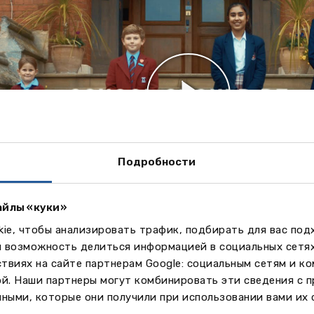
Подробности
айлы «куки»
ie, чтобы анализировать трафик, подбирать для вас по
т
м возможность делиться информацией в социальных сетя
ременном спортивном комплексе школы ученики могут 
твиях на сайте партнерам Google: социальным сетям и к
и видами спорта как регби, нетбол, хоккей, крикет и пла
ой. Наши партнеры могут комбинировать эти сведения с 
ивном центре также есть тренажерный зал, корты для с
ными, которые они получили при использовании вами их 
ственная альпинистская стенка, танцевальная студия 