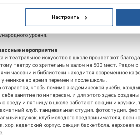
ивный зал, в котором можно заниматься бадминтоном, 
ми видами спорта. Школа проводит уникальную програм
Настроить
lence Programme для талантливых спортсменов. В насто
а хоккейной команды (хоккей на траве) участвуют в сор
народного уровня.
лассные мероприятия
а и театральное искусство в школе процветают благод
тому театру со зрительным залом на 500 мест. Рядом с
ями часовни и библиотеки находится современное каф
 учеников во время перемен и после школы.
 старается, чтобы помимо академической учёбы, кажды
 себе занятие по интересам, и для этого здесь созданы 
ю среду и пятницу в школе работают секции и кружки, 
шахматный клуб, танцевальная студия, фотостудия, фех
альный кружок, клуб молодого предпринимателя, военн
я, хор, кадетский корпус, секция баскетбола, верховая е
е.