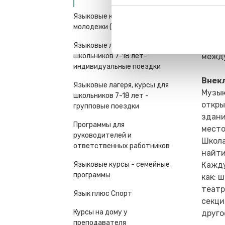
спорт
Языковые курсы для
други
молодежи (16+) и взрослых
Еxcel
игрок
Языковые лагеря, курсы для
школьников 7-18 лет-
между
индивидуальные поездки
Внек
Языковые лагеря, курсы для
Музык
школьников 7-18 лет -
откры
групповые поездки
здани
Программы для
место
руководителей и
Школа
ответственных работников
найти
Языковые курсы - семейные
Кажду
программы
как: 
театр
Язык плюс Спорт
секци
Курсы на дому у
друго
преподавателя