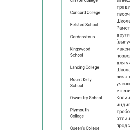
завед
Clifton College
тради
Concord College
творч
Школа
Felsted School
Рамсг
други
Gordonstoun
(выпу
макси
Kingswood
School
позво
для у
Lancing College
Школа
лично
Mount Kelly
учени
School
мнени
Колич
Oswestry School
индив
Plymouth
требо
College
отлич
предс
Queen's College