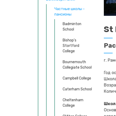
Частные школы -
пансионы
Badminton
St
School
Bishop's
Ра
Stortford
College
г. Ра
Bournemouth
Collegiate School
Год о
Campbell College
Школа
Возра
Caterham School
Колич
Cheltenham
Школ
College
Основ