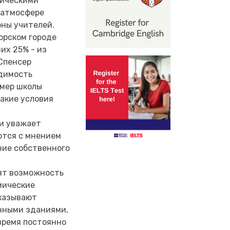
мическими
 атмосфере
оны учителей.
орском городе
них 25% - из
 Спенсер
одимость
змер школы
такие условия
 и уважает
ются с мнением
ние собственного
дят возможность
мические
оказывают
нными зданиями,
время постоянно