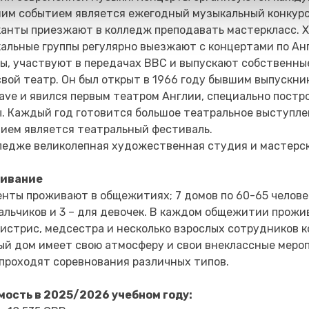
им событием является ежегодный музыкальный конкурс
анты приезжают в колледж преподавать мастеркласс. Х
альные группы регулярно выезжают с концертами по Анг
ы, участвуют в передачах BBC и выпускают собственные
свой театр. Он был открыт в 1966 году бывшим выпускник
ave и явился первым театром Англии, специально пост
. Каждый год готовится большое театральное выступле
ием является театральный фестиваль.
ледже великолепная художественная студия и мастерс
ивание
нты проживают в общежитиях; 7 домов по 60-65 человек
альчиков и 3 – для девочек. В каждом общежитии прожи
истрис, медсестра и несколько взрослых сотрудников 
й дом имеет свою атмосферу и свои внеклассные меро
проходят соревнования различных типов.
ость в 2025/2026 учебном году: