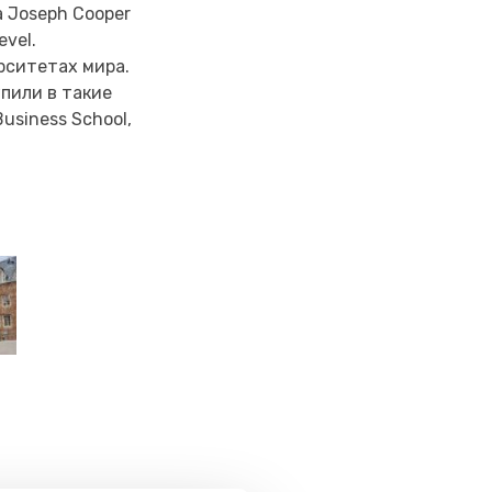
а Joseph Cooper
evel.
рситетах мира.
упили в такие
usiness School,