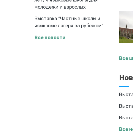
молодежи и взрослых
Выставка “Частные школы и
языковые лагеря за рубежом”
Все новости
Все 
Нов
Выста
Выста
Выста
Все 