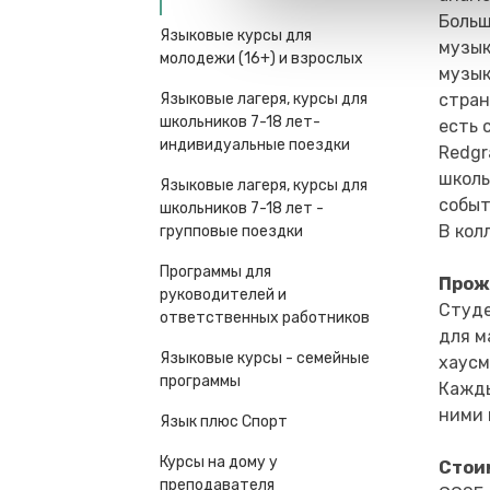
Больш
Языковые курсы для
музык
молодежи (16+) и взрослых
музык
Языковые лагеря, курсы для
стран
школьников 7-18 лет-
есть 
индивидуальные поездки
Redgr
школы
Языковые лагеря, курсы для
событ
школьников 7-18 лет -
В кол
групповые поездки
Программы для
Прож
руководителей и
Студе
ответственных работников
для м
Языковые курсы - семейные
хаусм
программы
Кажды
ними 
Язык плюс Спорт
Курсы на дому у
Стоим
преподавателя