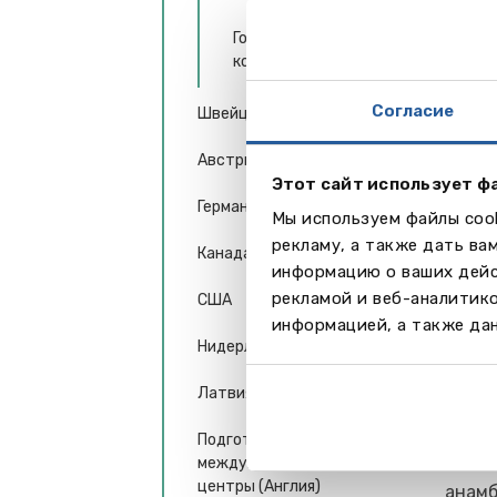
Спор
Государственные
Спорт
колледжи
класс
level
Согласие
Швейцария
уроко
рэгби
Австрия
видах
Этот сайт использует ф
плава
Германия
Мы используем файлы cook
атлет
рекламу, а также дать ва
Спорт
Канада
информацию о ваших дейс
фитне
рекламой и веб-аналитик
США
в скв
информацией, а также дан
Нидерланды
Куль
В кол
Латвия
работ
клуб,
Подготовительные
международные учебные
Есть 
центры (Англия)
анамб