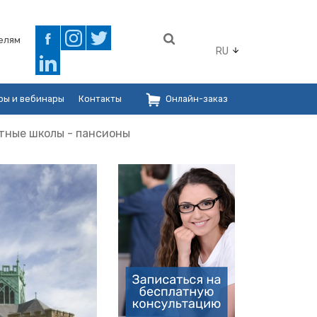
елям
RU
ры и вебинары
Контакты
Онлайн-заказ
тные школы - пансионы