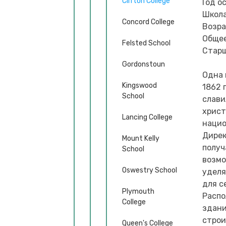
Clifton College
Год о
Школа
Concord College
Возра
Общее
Felsted School
Старша
Gordonstoun
Одна 
Kingswood
1862 
School
слави
христ
Lancing College
нацио
Дирек
Mount Kelly
получ
School
возмо
Oswestry School
уделя
для с
Plymouth
Распо
College
здани
строи
Queen's College