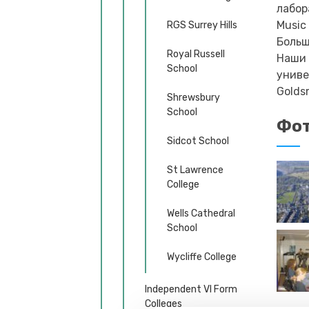
лабор
Music
RGS Surrey Hills
Больш
Royal Russell
Наши 
School
униве
Golds
Shrewsbury
School
Фот
Sidcot School
St Lawrence
College
Wells Cathedral
School
Wycliffe College
Independent VI Form
Colleges