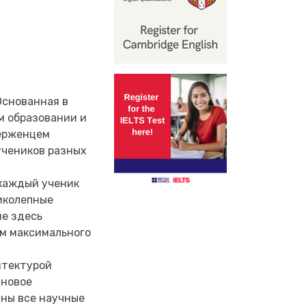
Основанная в
м образовании и
верженцем
учеников разных
e каждый ученик
ликолепные
ие здесь
м максимального
итектурой
 новое
аны все научные