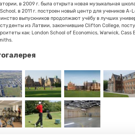
атории, в 2009 г. была открыта новая музыкальная школ
 School, в 2011 г. построен новый центр для учеников A-L
инство выпускников продолжают учёбу в лучших униве
студенты из Латвии, закончившие Clifton College, пост
рситеты как: London School of Economics, Warwick, Cass B
miths.
огалерея