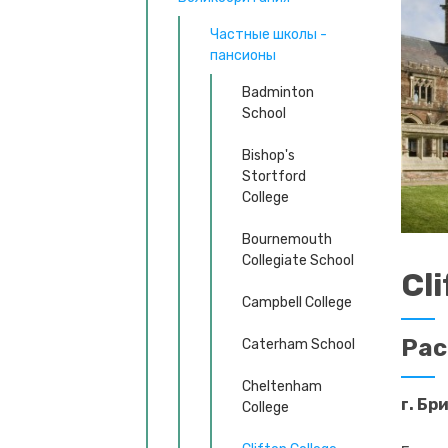
Частные школы -
пансионы
Badminton
School
Bishop's
Stortford
College
Bournemouth
Collegiate School
Cl
Campbell College
Ра
Caterham School
Cheltenham
г. Бр
College