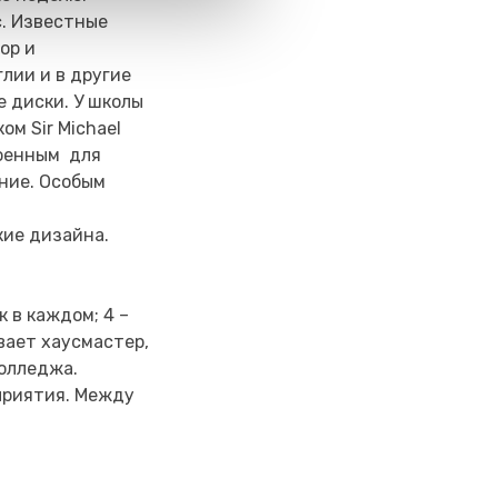
. Известные
ор и
лии и в другие
 диски. У школы
ом Sir Michael
роенным для
ние. Особым
кие дизайна.
 в каждом; 4 –
вает хаусмастер,
колледжа.
приятия. Между