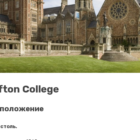
ifton College
сположение
истоль.