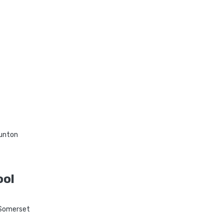
unton
ool
 Somerset