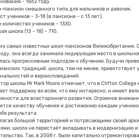
снования - 1862 году.
-пансион смешанного типа для мальчиков и девочек.
ст учеников – 3-18 (в пансионе – с 13 лет).
 количество учеников – 1330.
я школа (13 – 18) – 710.
из самых известных школ-пансионов Великобритании. 
году, она всегда занимала лидирующее место в школьно
лась прогрессивным подходом к обучению. Будучи при
ианских традиций, школа, тем не менее, приветствует 
нальностей и вероисповеданий.
тор школы Mr Mark Moore отмечает, что в Clifton Colleg
ает поддержку во всём, что ему интересно, и имеет ве
жности для всестороннего развития. Огромное вниман
ется качеству обучения и достижению каждым ученико
ебя результата.
лагая большой территорией и потрясающими своей арх
ями, школа не перестаёт вкладывать в модернизацию и
тельство. Так, в 2008 г. были капитально отремонтиров