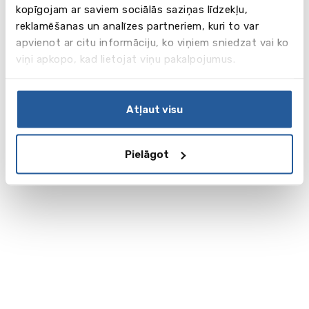
kopīgojam ar saviem sociālās saziņas līdzekļu,
reklamēšanas un analīzes partneriem, kuri to var
apvienot ar citu informāciju, ko viņiem sniedzat vai ko
viņi apkopo, kad lietojat viņu pakalpojumus.
Atļaut visu
Pielāgot