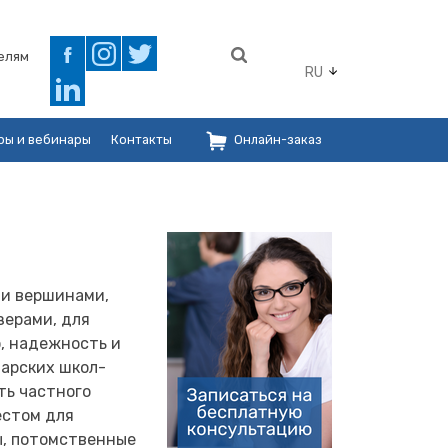
елям
RU
ры и вебинары
Контакты
Онлайн-заказ
и вершинами,
зерами, для
, надежность и
арских школ-
ть частного
естом для
ы, потомственные