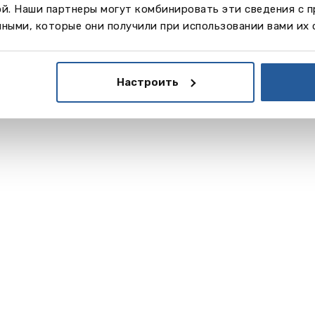
Aiglon College
ой. Наши партнеры могут комбинировать эти сведения с 
ными, которые они получили при использовании вами их 
Читать далее
Француз
Настроить