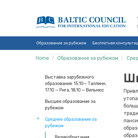
Образование за рубежом
Бесплатная консульта
Home
Образование за рубежом
Сред
Ш
Выставка зарубежного
образования: 15.10— Таллинн,
17.10 — Рига, 18.10 — Вильнюс
Привл
утопа
Высшее образование за
больш
рубежом
тради
Среднее образование за
панси
рубежом
образ
образ
Великобритания