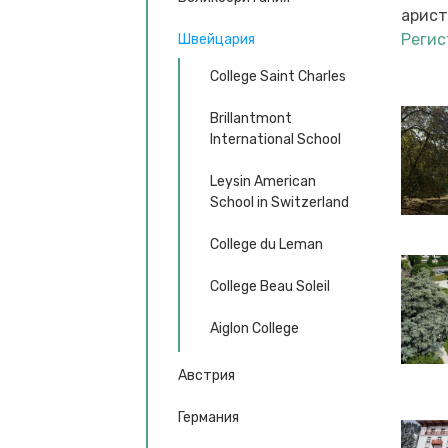
арист
Регис
Швейцария
College Saint Charles
Brillantmont
International School
Leysin American
School in Switzerland
College du Leman
College Beau Soleil
Aiglon College
Австрия
Германия