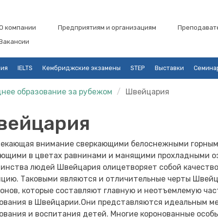
О компании
Предприятиям и организациям
Преподават
Вакансии
ция
IELTS
Кембриджские экзамены
STEP
Выставки
Семина
нее образование за рубежом
Швейцария
вейцария
екающая внимание сверкающими белоснежными горным
ющими в цветах равнинами и манящими прохладными о
инства людей Швейцария олицетворяет собой качество
цию. Таковыми являются и отличительные черты Швейц
онов, которые составляют главную и неотъемлемую час
ования в Швейцарии.Они представляются идеальным м
ования и воспитания детей. Многие коронованные особ