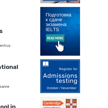
s
rentruy
ational
usanne
ool in