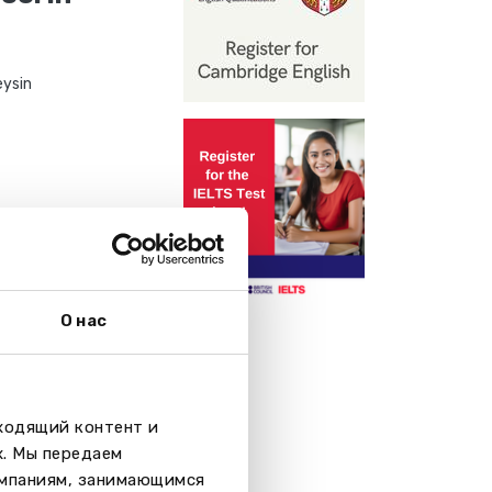
eysin
rsoix
О нас
ские Альпы
дходящий контент и
х. Мы передаем
омпаниям, занимающимся