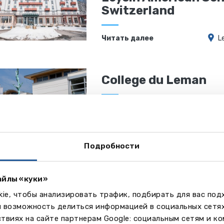
Switzerland
Читать далее
L
College du Leman
Читать далее
Ve
Подробности
College Beau Soleil
айлы «куки»
Читать далее
Француз
ie, чтобы анализировать трафик, подбирать для вас по
м возможность делиться информацией в социальных сетя
твиях на сайте партнерам Google: социальным сетям и к