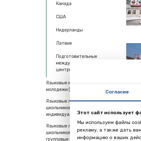
Канада
США
Нидерланды
Латвия
Подготовительные
международные учебные
центры (Англия)
Языковые курсы для
молодежи (16+) и взрослых
Согласие
Языковые лагеря, курсы для
школьников 7-18 лет-
Этот сайт использует ф
индивидуальные поездки
Мы используем файлы cook
Языковые лагеря, курсы для
рекламу, а также дать ва
школьников 7-18 лет -
информацию о ваших дейс
групповые поездки