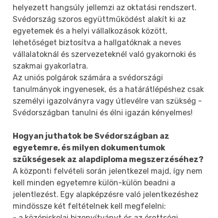
helyezett hangsúly jellemzi az oktatási rendszert.
Svédország szoros együttműködést alakít ki az
egyetemek és a helyi vállalkozások között,
lehetőséget biztosítva a hallgatóknak a neves
vállalatoknál és szervezeteknél való gyakornoki és
szakmai gyakorlatra.
Az uniós polgárok számára a svédországi
tanulmányok ingyenesek, és a határátlépéshez csak
személyi igazolványra vagy útlevélre van szükség -
Svédországban tanulni és élni igazán kényelmes!
Hogyan juthatok be Svédországban az
egyetemre, és milyen dokumentumok
szükségesek az alapdiploma megszerzéséhez?
A központi felvételi során jelentkezel majd, így nem
kell minden egyetemre külön-külön beadni a
jelentlezést. Egy alapképzésre való jelentkezéshez
mindössze két feltételnek kell megfelelni:
- a középiskolai bizonyítványt és az érettségi