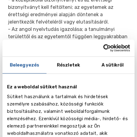
bizonyítványt kell feltölteni; az egyetemek az
érettségi eredményei alapján döntenek a
jelentkezők felvételéről vagy elutasításáról.
- Az angol nyelvtudás igazolása; a tanulmányi
területtől és az egyetemtől függően leggyakrabban
5,5 és 7,0 közötti pontszámot elérő IELTS
bizonyítványt kérnek.
Beleegyezés
Részletek
A sütikről
Mikor kell jelentkezni a tanulmányokra?
A jelentkezési határidők az egyetemtől és a
választott kurzustól függően változnak, de
Ez a weboldal sütiket használ
általában január közepén járnak le. A felvételi
eredmények már április 16-án várhatóak.
Sütiket használunk a tartalmak és hirdetések
személyre szabásához, közösségi funkciók
Pénzügyi támogatás
biztosításához, valamint weboldalforgalmunk
A tandíjmentesség ellenére a Svédországban tanuló
elemzéséhez. Ezenkívül közösségi média-, hirdető- és
uniós polgárok számos ösztöndíjra, juttatásra és
elemező partnereinkkel megosztjuk az Ön
diákhitelre számíthatnak, amelyeket a kormány, az
weboldalhasználatra vonatkozó adatait, akik