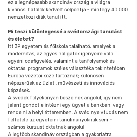
ez a legnépesebb skandináv ország a világra
kíváncsi fiatalok kedvelt célpontja - mintegy 40 000
nemzetközi diák tanul itt.
Mi teszi különlegessé a svédországi tanulást
és életet?
Itt 39 egyetem és főiskola található, amelyek a
modernitás, az egyes hallgatók igényeire való
egyéni odafigyelés, valamint a tanfolyamok és
oktatási programok széles választéka tekintetében
Európa vezetői közé tartoznak; különösen
népszerűek az üzleti, művészeti és innovációs
képzések.
A svédek folyékonyan beszélnek angolul, így nem
jelent gondot elintézni egy ügyet a bankban, vagy
rendelni a helyi étteremben. A svéd nyelvtudás nem
feltétele az egyetemi tanulmányoknak sem -
számos kurzust oktatnak angolul.
A legtöbb skandináv országban a gyakorlatra