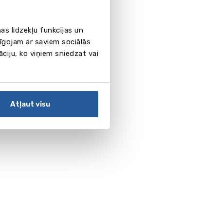
as līdzekļu funkcijas un
pīgojam ar saviem sociālās
āciju, ko viņiem sniedzat vai
Atļaut visu