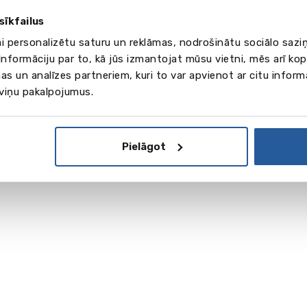
sīkfailus
ai personalizētu saturu un reklāmas, nodrošinātu sociālo saziņ
nformāciju par to, kā jūs izmantojat mūsu vietni, mēs arī ko
as un analīzes partneriem, kuri to var apvienot ar citu inform
 viņu pakalpojumus.
Pielāgot