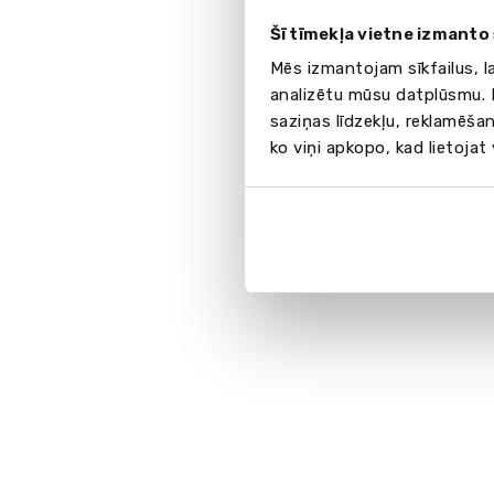
Šī tīmekļa vietne izmanto 
Mēs izmantojam sīkfailus, l
analizētu mūsu datplūsmu. I
saziņas līdzekļu, reklamēšan
ko viņi apkopo, kad lietojat