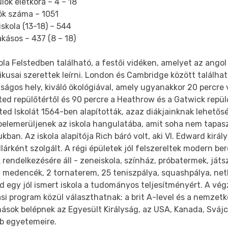
lók életkora – 4 – 18
ók száma – 1051
skola (13-18) – 544
kásos – 437 (8 – 18)
ola Felstedben található, a festői vidéken, amelyet az angol
ikusai szerettek leírni. London és Cambridge között találhat
ságos hely, kiváló ökológiával, amely ugyanakkor 20 percre 
ed repülőtértől és 90 percre a Heathrow és a Gatwick repül
ted Iskolát 1564-ben alapították, azaz diákjainknak lehetős
belemerüljenek az iskola hangulatába, amit soha nem tapas
kban. Az iskola alapítója Rich báró volt, aki VI. Edward király
lárként szolgált. A régi épületek jól felszereltek modern be
 rendelkezésére áll - zeneiskola, színház, próbatermek, játsz
i medencék, 2 tornaterem, 25 teniszpálya, squashpálya, net
d egy jól ismert iskola a tudományos teljesítményért. A vég
si program közül választhatnak: a brit A-level és a nemzetkö
mások belépnek az Egyesült Királyság, az USA, Kanada, Sváj
bb egyetemeire.