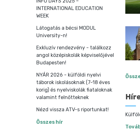
INFO DAYS 2025 –
INTERNATIONAL EDUCATION
WEEK
Látogatás a bécsi MODUL
University-n!
Exkluzív rendezvény - találkozz
angol középiskolák képviselőjével
Budapesten!
NYÁR 2026 - külföldi nyelvi
Össze
táborok iskolásoknak (7-18 éves
korig) és nyelviskolák fiataloknak
Hír
valamint felnőtteknek
Nézd vissza ATV-s riportunkat!
Külföl
Összes hír
Továb