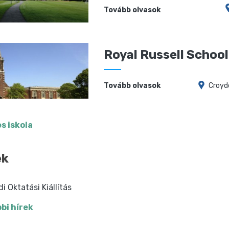
Tovább olvasok
Royal Russell School
Tovább olvasok
Croyd
s iskola
ek
di Oktatási Kiállítás
bi hírek