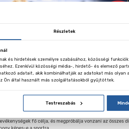
Részletek
znál
lmak és hirdetések személyre szabásához, közösségi funkciók
éhez. Ezenkívül közösségi média-, hirdető- és elemező part
atkozó adatait, akik kombinálhatják az adatokat más olyan 
 Ön által használt más szolgáltatásokból gyűjtöttek.
t
Testreszabás
Mind
ola kiváló sportbázissal rendelkezik. Sok sportban a diákok h
en versenyeznek. Az iskola azonban nem hiszi, hogy az érme
evékenységek fő célja, és megpróbálja vonzani az összes d
 hogy képes-e a sportra.