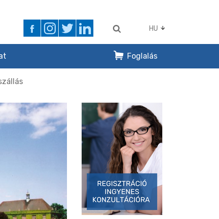
HU
at
Foglalás
szállás