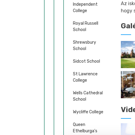
Az isk
Independent
hogy 
College
Royal Russell
Gal
School
Shrewsbury
School
Sidcot School
St Lawrence
College
Wells Cathedral
School
Vid
Wycliffe College
Queen
Ethelburga's