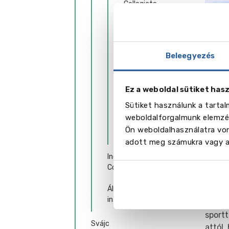
Collegiate
Leighton Park
School
Beleegyezés
ACS
International
School Cobham
Ez a weboldal sütiket has
St Edmund's
Sütiket használunk a tarta
School
weboldalforgalmunk elemzés
Ön weboldalhasználatra von
St Clare's Oxford
adott meg számukra vagy az
Independent VI Form
Colleges
Spor
Állami továbbképző
Az isk
intézmény
szint
sportt
Svájc
attól,