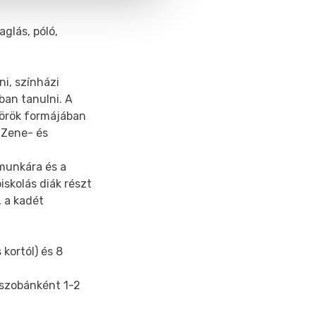
aglás, póló,
i, színházi
ban tanulni. A
körök formájában
l Zene- és
 munkára és a
skolás diák részt
 a kadét
 kortól) és 8
- szobánként 1-2