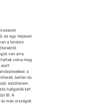
 irodalom
ó, ez egy teljesen
van a londoni
őterektől.
égük van arra,
ztaltak volna meg
 alatt
rendezésekkel; a
óterek, beltéri és
ball, edzőterem.
zős hallgatók két
zi IB. A
c és más országok