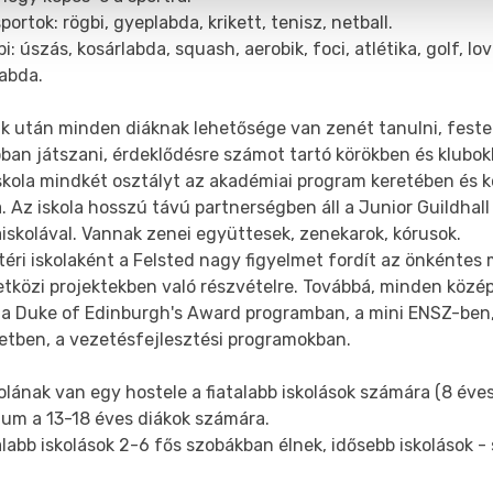
portok: rögbi, gyeplabda, krikett, tenisz, netball.
i: úszás, kosárlabda, squash, aerobik, foci, atlétika, golf, lov
labda.
k után minden diáknak lehetősége van zenét tanulni, festen
ban játszani, érdeklődésre számot tartó körökben és klubok
skola mindkét osztályt az akadémiai program keretében és 
a. Az iskola hosszú távú partnerségben áll a Junior Guildhal
skolával. Vannak zenei együttesek, zenekarok, kórusok.
téri iskolaként a Felsted nagy figyelmet fordít az önkéntes
közi projektekben való részvételre. Továbbá, minden középi
 a Duke of Edinburgh's Award programban, a mini ENSZ-ben,
letben, a vezetésfejlesztési programokban.
olának van egy hostele a fiatalabb iskolások számára (8 éves
ium a 13-18 éves diákok számára.
alabb iskolások 2-6 fős szobákban élnek, idősebb iskolások 