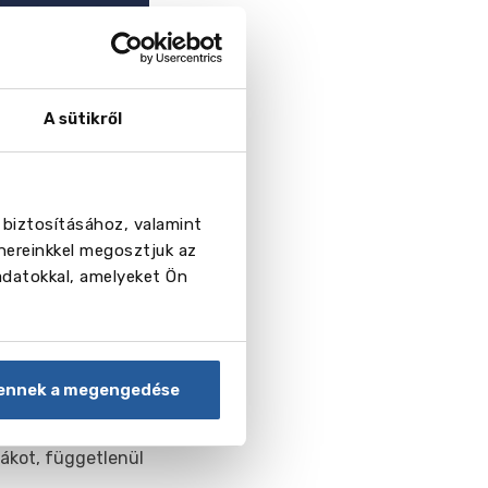
A sütikről
 biztosításához, valamint
nereinkkel megosztjuk az
adatokkal, amelyeket Ön
ennek a megengedése
elyi és országos
k a
iákot, függetlenül