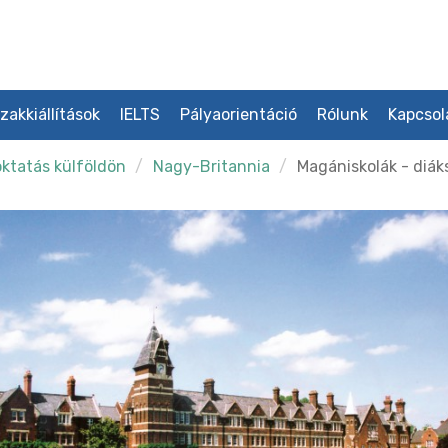
zakkiállítások
IELTS
Pályaorientáció
Rólunk
Kapcsol
ktatás külföldön
Nagy-Britannia
Magániskolák - diák