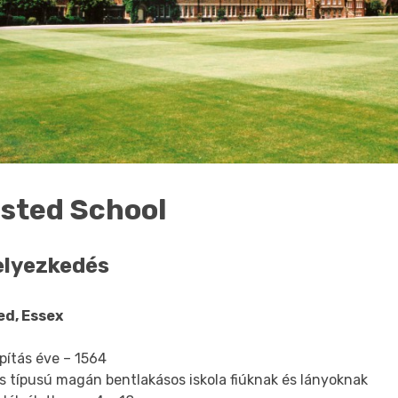
lsted School
elyezkedés
ed, Essex
pítás éve – 1564
s típusú magán bentlakásos iskola fiúknak és lányoknak