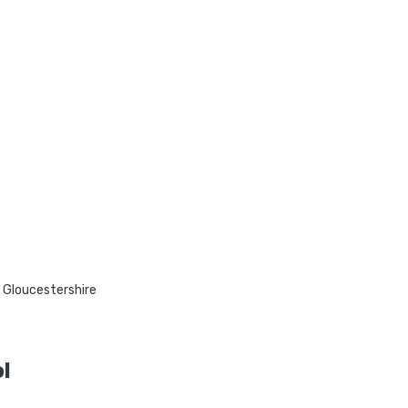
 Gloucestershire
l