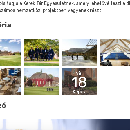
ola tagja a Kerek Tér Egyesületnek, amely lehetővé teszi a 
számos nemzetközi projektben vegyenek részt.
éria
vēl
18
Képek
eó