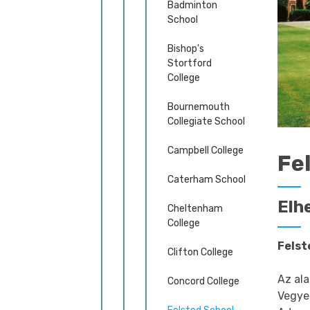
Badminton
School
Bishop's
Stortford
College
Bournemouth
Collegiate School
Campbell College
Fe
Caterham School
Elh
Cheltenham
College
Felst
Clifton College
Az ala
Concord College
Vegye