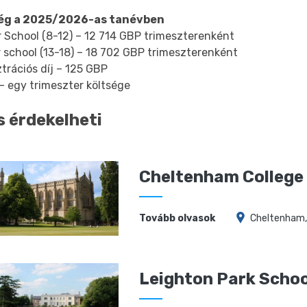
ég a 2025/2026-as tanévben
r School (8-12) – 12 714 GBP trimeszterenként
 school (13-18) – 18 702 GBP trimeszterenként
trációs díj – 125 GBP
– egy trimeszter költsége
s érdekelheti
Cheltenham College
Tovább olvasok
Cheltenham,
Leighton Park Schoo