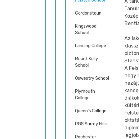
Felsted School
A tanu
Tanul
Gordonstoun
Középi
Bentla
Kingswood
School
Az isk
klassz
Lancing College
bizton
Mount Kelly
Stanst
School
A Fels
hogy 
Oswestry School
hazáju
kancel
Plymouth
diákok
College
kültér
Queen's College
Felste
oktatá
RGS Surrey Hills
diplo
legjo
Rochester