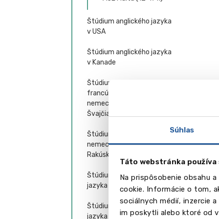
Štúdium anglického jazyka
v USA
Štúdium anglického jazyka
v Kanade
Štúdium anglického,
francúzskeho a
nemeckého jazyka vo
Švajčiarsku
Súhlas
Štúdium anglického a
nemeckého jazyka v
Rakúsku
Táto webstránka používa 
Štúdium nemeckého
Na prispôsobenie obsahu a 
jazyka v Nemecku
cookie. Informácie o tom, 
sociálnych médií, inzercie 
Štúdium francúzskeho
im poskytli alebo ktoré od vá
jazyka vo Francúzsku