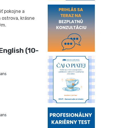
iť pokojne a
a ostrova, krásne
ým.
English (10-
ians
ians