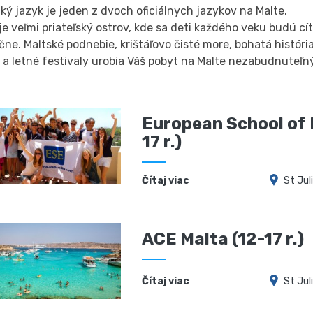
ký jazyk je jeden z dvoch oficiálnych jazykov na Malte.
je veľmi priateľský ostrov, kde sa deti každého veku budú cít
ne. Maltské podnebie, krištáľovo čisté more, bohatá históri
 a letné festivaly urobia Váš pobyt na Malte nezabudnuteľn
European School of 
17 r.)
Čítaj viac
St Jul
ACE Malta (12-17 r.)
Čítaj viac
St Jul