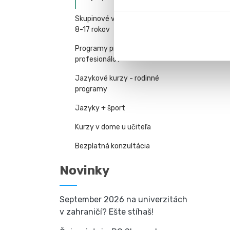
Skupinové vzdelávacie pobyty -
8-17 rokov
Programy pre manažérov a
profesionálov
Jazykové kurzy - rodinné
programy
Jazyky + šport
Kurzy v dome u učiteľa
Bezplatná konzultácia
Novinky
September 2026 na univerzitách
v zahraničí? Ešte stíhaš!