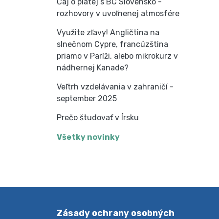
Čaj o piatej s BC Slovensko -
rozhovory v uvoľnenej atmosfére
Využite zľavy! Angličtina na
slnečnom Cypre, francúzština
priamo v Paríži, alebo mikrokurz v
nádhernej Kanade?
Veľtrh vzdelávania v zahraničí -
september 2025
Prečo študovať v Írsku
Všetky novinky
Zásady ochrany osobných