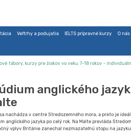
tácia
Veľtrhy a podujatia
IELTS prípravné kurzy
O nás
vé tábory, kurzy pre žiakov vo veku 7-18 rokov - individuál
údium anglického jazyk
lte
 sa nachádza v centre Stredozemného mora, a preto je ide
m anglického jazyka po celý rok. Na Malte prevláda Stredom
očný vplyv Británie zanechal nezmazateľnú stopu na jazyku 