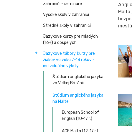
zahraničí - semináre
Anglic
Malta 
Vysoké školy v zahraničí
bezpeč
Stredné školy v zahraničí
mestá
Jazykové kurzy pre mladých
(16+) a dospelých
Jazykové tábory, kurzy pre
žiakov vo veku 7-18 rokov -
individuálne výlety
Štúdium anglického jazyka
vo Veľkej Británii
Štúdium anglického jazyka
na Malte
European School of
English (10-17 r.)
ACE Malta (12-17 r.)