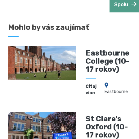
Spolu
Mohlo by vás zaujímať
Eastbourne
College (10-
17 rokov)
Čítaj
Eastbourne
viac
St Clare's
Oxford (10-
17 rokov)