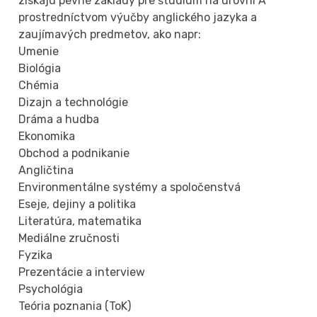
získajú pevné základy pre štúdium na úrovni A
prostredníctvom výučby anglického jazyka a
zaujímavých predmetov, ako napr:
Umenie
Biológia
Chémia
Dizajn a technológie
Dráma a hudba
Ekonomika
Obchod a podnikanie
Angličtina
Environmentálne systémy a spoločenstvá
Eseje, dejiny a politika
Literatúra, matematika
Mediálne zručnosti
Fyzika
Prezentácie a interview
Psychológia
Teória poznania (ToK)