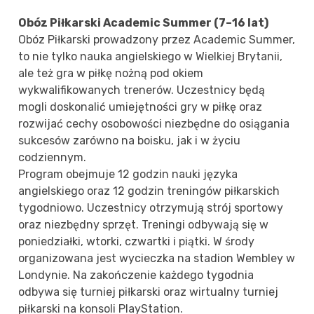
Obóz Piłkarski Academic Summer (7–16 lat)
Obóz Piłkarski prowadzony przez Academic Summer,
to nie tylko nauka angielskiego w Wielkiej Brytanii,
ale też gra w piłkę nożną pod okiem
wykwalifikowanych trenerów. Uczestnicy będą
mogli doskonalić umiejętności gry w piłkę oraz
rozwijać cechy osobowości niezbędne do osiągania
sukcesów zarówno na boisku, jak i w życiu
codziennym.
Program obejmuje 12 godzin nauki języka
angielskiego oraz 12 godzin treningów piłkarskich
tygodniowo. Uczestnicy otrzymują strój sportowy
oraz niezbędny sprzęt. Treningi odbywają się w
poniedziałki, wtorki, czwartki i piątki. W środy
organizowana jest wycieczka na stadion Wembley w
Londynie. Na zakończenie każdego tygodnia
odbywa się turniej piłkarski oraz wirtualny turniej
piłkarski na konsoli PlayStation.