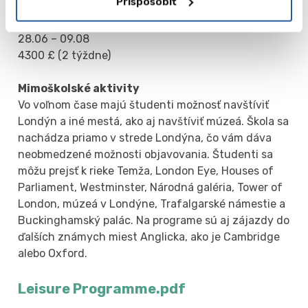
Prispôsobiť
Termíny (2026):
28.06 – 09.08
4300 £ (2 týždne)
Mimoškolské aktivity
Vo voľnom čase majú študenti možnosť navštíviť
Londýn a iné mestá, ako aj navštíviť múzeá. Škola sa
nachádza priamo v strede Londýna, čo vám dáva
neobmedzené možnosti objavovania. Študenti sa
môžu prejsť k rieke Temža, London Eye, Houses of
Parliament, Westminster, Národná galéria, Tower of
London, múzeá v Londýne, Trafalgarské námestie a
Buckinghamský palác. Na programe sú aj zájazdy do
ďalších známych miest Anglicka, ako je Cambridge
alebo Oxford.
Leisure Programme.pdf