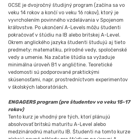
GCSE je dvojročný študijný program (začína sa vo
veku 14 rokov a končí vo veku 16 rokov), ktorý je
vyvrcholením povinného vzdelávania v Spojenom
kráľovstve. Po ukončení A-Levels môžu študenti
pokračovať v štúdiu na IB alebo britskej A-Level.
Okrem anglického jazyka študenti študujú aj tieto
predmety: matematiku, prírodné vedy, spoločenské
vedy a umenie. Na začatie štúdia sa vyžaduje
minimálna úroveň B1 v angličtine. Teoretické
vedomosti sú podporované praktickými
skúsenosťami, napr. prostredníctvom experimentov
v školských laboratóriách.
ENGAGERS program (pre študentov vo veku 15-17
rokov)
Tento kurz je vhodný pre tých, ktorí plánujú
absolvovať britskú maturitu A-Level alebo
medzinárodnú maturitu IB. Študenti na tomto kurze