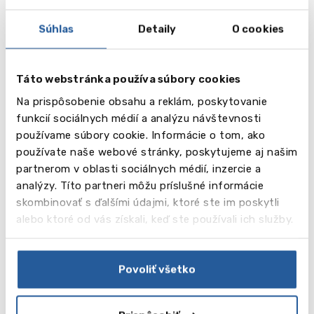
aplikovať ich v praxi. Aký je rozdiel medzi flexibilitou
a prispôsobivosťou, ako vám môže empatia pomôcť k
Súhlas
Detaily
O cookies
úspechu a aké osobné vlastnosti potrebujete, aby
ste boli úspešní?
Táto webstránka používa súbory cookies
Každý týždeň organizujeme stretnutia s úspešnými
lídrami z rôznych odvetví, ktorí zdieľajú svoje
Na prispôsobenie obsahu a reklám, poskytovanie
osobné skúsenosti s dosahovaním kariérnych
funkcií sociálnych médií a analýzu návštevnosti
vrcholov a profesionálnych úspechov. Medzi našich
používame súbory cookie. Informácie o tom, ako
hostí patrila napríklad jediná trénerka Premier
používate naše webové stránky, poskytujeme aj našim
League, generálna riaditeľka medzinárodnej
partnerom v oblasti sociálnych médií, inzercie a
spoločnosti, riaditeľka poprednej medzinárodnej
analýzy. Títo partneri môžu príslušné informácie
školy a mnohí ďalší.
skombinovať s ďalšími údajmi, ktoré ste im poskytli
alebo ktoré od vás získali, keď ste používali ich služby.
Študenti absolvujú semináre súvisiace so
študovanou tematikou a získané poznatky môžu
uplatniť v praxi, napríklad pri organizovaní a vedení
Povoliť všetko
charitatívnej kampane alebo vývoji a prezentovaní
produktu investorom.