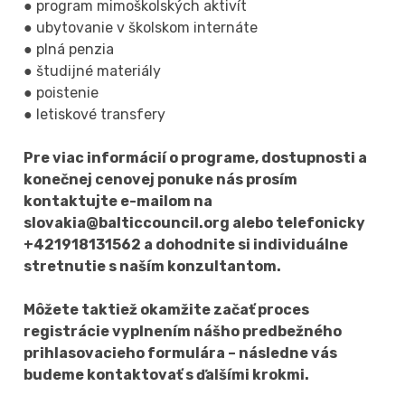
● program mimoškolských aktivít
● ubytovanie v školskom internáte
● plná penzia
● študijné materiály
● poistenie
● letiskové transfery
Pre viac informácií o programe, dostupnosti a
konečnej cenovej ponuke nás prosím
kontaktujte e-mailom na
slovakia@balticcouncil.org alebo telefonicky
+421918131562 a dohodnite si individuálne
stretnutie s naším konzultantom.
Môžete taktiež okamžite začať proces
registrácie vyplnením nášho predbežného
prihlasovacieho formulára – následne vás
budeme kontaktovať s ďalšími krokmi.