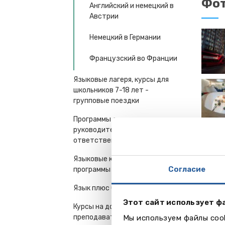
Фот
Английский и немецкий в
Австрии
Немецкий в Германии
Французский во Франции
Языковые лагеря, курсы для
школьников 7-18 лет -
групповые поездки
Программы для
руководителей и
ответственных работников
Ви
Языковые курсы - семейные
Согласие
программы
Язык плюс Спорт
Этот сайт использует ф
Курсы на дому у
преподавателя
Мы используем файлы cook