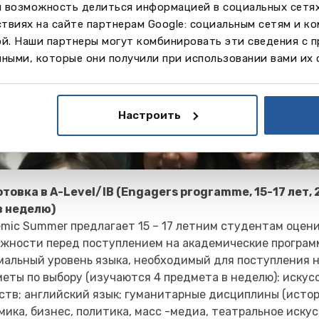
м возможность делиться информацией в социальных сетя
твиях на сайте партнерам Google: социальным сетям и к
ой. Наши партнеры могут комбинировать эти сведения с 
ными, которые они получили при использовании вами их 
Настроить
товка в A-Level/IB (Engagers programme, 15-17 лет, 
в неделю)
miс Summer предлагает 15 – 17 летним студентам оцен
жности перед поступлением на академические программы
альный уровень языка, необходимый для поступления на
еты по выбору (изучаются 4 предмета в неделю): искус
ств; английский язык; гуманитарные дисциплины (истор
мика, бизнес, политика, масс -медиа, театральное искус