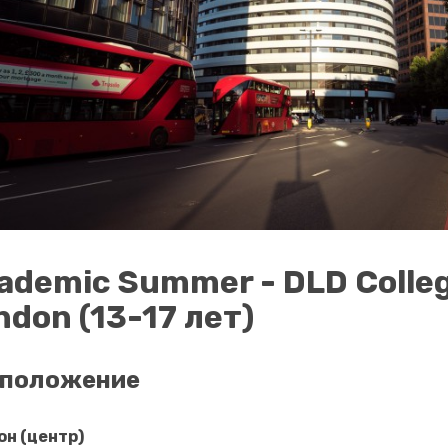
ademic Summer - DLD Colle
ndon (13-17 лет)
сположение
он (центр)