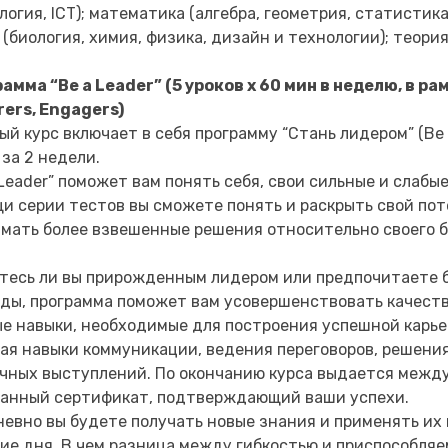
логия, ICT); математика (алгебра, геометрия, статистик
 (биология, химия, физика, дизайн и технологии); теори
амма “Be a Leader” (5 уроков x 60 мин в неделю, в р
rers, Engagers)
ый курс включает в себя программу “Стань лидером” (Be a
 за 2 недели.
 Leader” поможет вам понять себя, свои сильные и слабы
и серии тестов вы сможете понять и раскрыть свой пот
мать более взвешенные решения относительно своего 
тесь ли вы прирожденным лидером или предпочитаете 
ды, программа поможет вам усовершенствовать качеств
е навыки, необходимые для построения успешной карье
ая навыки коммуникации, ведения переговоров, решения
чных выступлений. По окончанию курса выдается межд
анный сертификат, подтверждающий ваши успехи.
евно вы будете получать новые знания и применять их 
ие дня. В чем разница между гибкостью и приспособляе