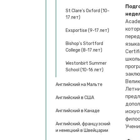
Подго
St Clare's Oxford (10-
неде
17 лет)
Acade
котор
Exsportise (9-17 лет)
перед
Bishop's Stortford
языка
College (8-17 лет)
Certi
школы
Westonbirt Summer
прогр
School (10-16 лет)
заклю
Велик
Английский на Мальте
Летни
предл
Английский в США
допол
Английский в Канаде
искус
филос
Английский, французский
Учени
и немецкий в Швейцарии