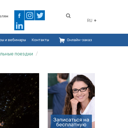
елям
RU
ры и вебинары
Контакты
Онлайн-заказ
альные поездки