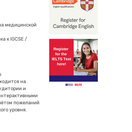
в на медицинской
а к IGCSE /
о
аходится на
аудитории и
 интерактивными
чётом пожеланий
ого уровня.