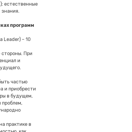
а); естественные
я знания.
амках программ
 Leader) – 10
е стороны. При
енциал и
будущего.
быть частью
а и приобрести
ры в будущем,
 проблем,
ународно
на практике в
мостью, как