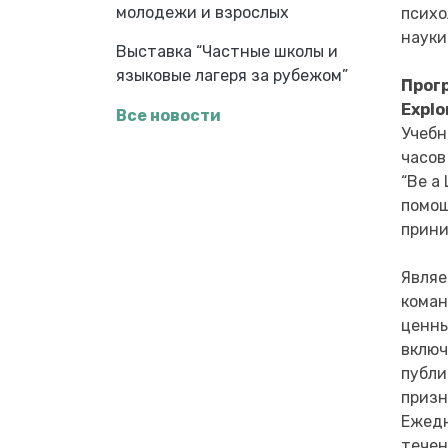
молодежи и взрослых
психо
науки
Выставка “Частные школы и
языковые лагеря за рубежом”
Прогр
Explo
Все новости
Учебн
часов
“Be a
помощ
прини
Являе
коман
ценны
включ
публи
призн
Ежедн
течен