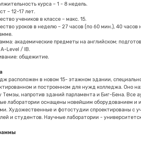
лжительность курса – 1 - 8 недель.
ст – 12-17 лет.
ество учеников в классе – макс. 15.
ество уроков в неделю – 27 часов (по 60 мин.), 40 часо
амме.
амма: академические предметы на английском; подготовк
A-Level / IB.
вание: общежитие.
а
дж расположен в новом 15- этажном здании, специальн
ктированном и построенном для нужд колледжа. Оно н
у Темзы, напротив зданий парламента и Биг-Бена. Все 
ые лаборатории оснащены новейшим оборудованием и
ми. Художественные и фотостудии спроектированы с у
лей и студентов. Научные лаборатории - университетск
раммы