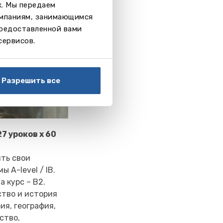
х. Мы передаем
омпаниям, занимающимся
предоставленной вами
сервисов.
Разрешить все
27 уроков х 60
ить свои
 A-level / IB.
 курс – B2.
ство и история
ия, география,
ство,