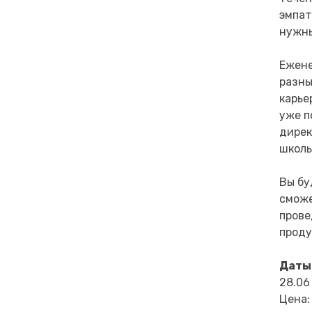
эмпат
нужны
Ежене
разны
карье
уже п
дирек
школы
Вы бу
сможе
прове
проду
Даты
28.06
Цена: