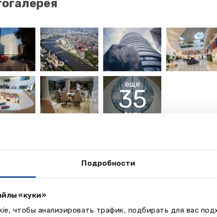
огалерея
еще
35
фото
део
Подробности
айлы «куки»
ie, чтобы анализировать трафик, подбирать для вас по