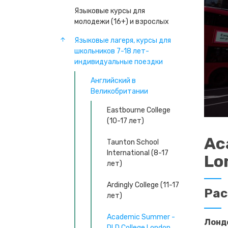
Языковые курсы для
молодежи (16+) и взрослых
Языковые лагеря, курсы для
школьников 7-18 лет-
индивидуальные поездки
Английский в
Великобритании
Eastbourne College
(10-17 лет)
Ac
Taunton School
International (8-17
Lo
лет)
Ardingly College (11-17
Ра
лет)
Academic Summer -
Лонд
DLD College London