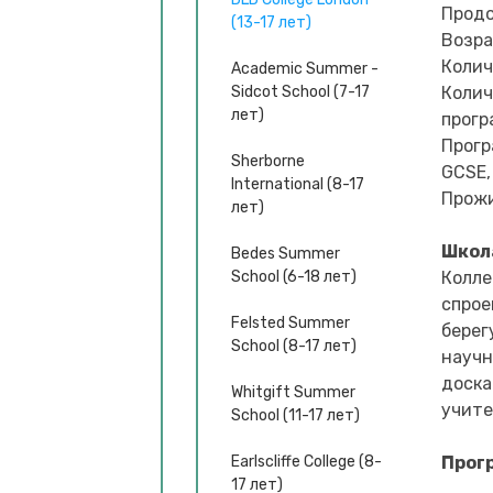
Продо
(13-17 лет)
Возра
Колич
Academic Summer -
Sidcot School (7-17
Колич
лет)
прогр
Прогр
Sherborne
GCSE, 
International (8-17
Прожи
лет)
Школ
Bedes Summer
School (6-18 лет)
Колле
спрое
Felsted Summer
берег
School (8-17 лет)
научн
доска
Whitgift Summer
учите
School (11-17 лет)
Earlscliffe College (8-
Прог
17 лет)