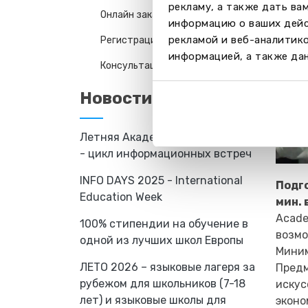
рекламу, а также дать ва
Онлайн заказ
информацию о ваших дейс
рекламой и веб-аналитик
Регистрация на консультацию
информацией, а также дан
Консультация 2026
Новости
Летняя Академия Baltic Council
- цикл информационных встреч
INFO DAYS 2025 - International
Подго
Education Week
мин. 
Acade
100% стипендии на обучение в
возмо
одной из лучших школ Европы
Миним
ЛЕТО 2026 – языковые лагеря за
Предм
рубежом для школьников (7-18
искус
лет) и языковые школы для
эконо