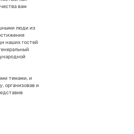
ачества вам
ешными люди из
достижения
ди наших гостей
генеральный
дународной
ыми темами, и
у, организовав и
редставив