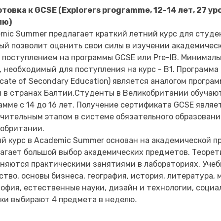
товка к GCSE (Explorers programme, 12-14 лет, 27 уро
лю)
mic Summer предлагает краткий летний курс для студент
ый позволит оценить свои силы в изучении академичес
 поступлением на программы GCSE или Pre-IB. Минимал
, необходимый для поступления на курс - B1. Программа 
ficate of Secondary Education) является аналогом програ
 в странах Балтии.Студенты в Великобритании обучают
амме с 14 до 16 лет. Получение сертификата GCSE являе
чительным этапом в системе обязательного образовани
обритании.
й курс в Academiс Summer основан на академической п
агает большой выбор академических предметов. Теорет
няются практическими занятиями в лабораториях. Уче
ство, основы бизнеса, география, история, литература,
офия, естественные науки, дизайн и технологии, социа
ки выбирают 4 предмета в неделю
.