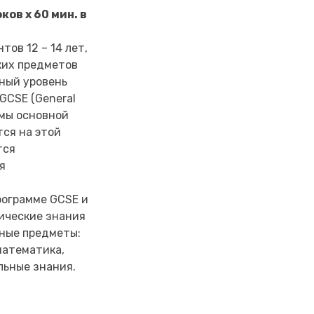
ков х 60 мин. в
ов 12 – 14 лет,
ких предметов
ьный уровень
GCSE (General
ммы основной
ся на этой
тся
я
рограмме GCSE и
ические знания
бные предметы:
 математика,
льные знания.