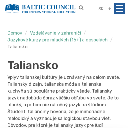
SK
Domov
Vzdelávanie v zahraničí
Jazykové kurzy pre mladých (16+) a dospelých
Taliansko
Taliansko
Vplyv talianskej kultúry je uznávaný na celom svete.
Taliansky dizajn, talianska móda a talianska
kuchyňa sú populárne prakticky všade. Taliansky
jazyk nadobúda čoraz väčšiu obľubu vo svete. Je to
hlboký, a pritom nie náročný jazyk na štúdium.
Študenti taliančiny hovoria, že je mimoriadne
melodický a vyznačuje sa logickou stavbou viet.
Dôvodov, pre ktoré je taliansky jazyk pre ľudí