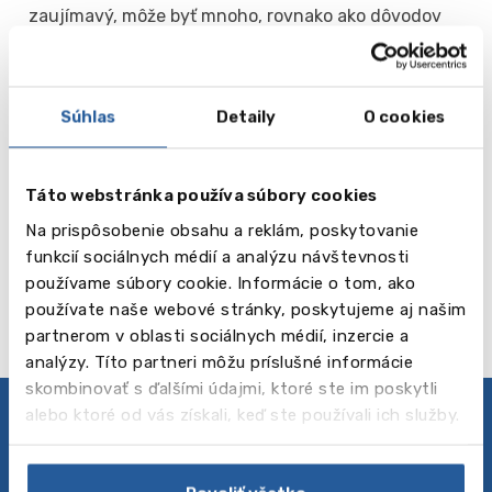
zaujímavý, môže byť mnoho, rovnako ako dôvodov
navštíviť túto úžasnú krajinu.
Súhlas
Detaily
O cookies
Dilit
Táto webstránka používa súbory cookies
od 230 EUR
Na prispôsobenie obsahu a reklám, poskytovanie
Čítaj viac
Rome
funkcií sociálnych médií a analýzu návštevnosti
používame súbory cookie. Informácie o tom, ako
používate naše webové stránky, poskytujeme aj našim
partnerom v oblasti sociálnych médií, inzercie a
analýzy. Títo partneri môžu príslušné informácie
skombinovať s ďalšími údajmi, ktoré ste im poskytli
alebo ktoré od vás získali, keď ste používali ich služby.
Zásady ochrany osobných údajov
Sledujte nás