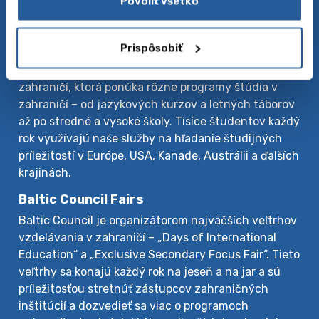
Povoliť všetko
O nás
Prispôsobiť
Baltic Council for International Education je vedúca
agentúra v strednej Európe, pre štúdium v
zahraničí, ktorá ponúka rôzne programy štúdia v
zahraničí – od jazykových kurzov a letných táborov
až po stredné a vysoké školy. Tisíce študentov každý
rok využívajú naše služby na hľadanie študijných
príležitostí v Európe, USA, Kanade, Austrálii a ďalších
krajinách.
Baltic Council Fairs
Baltic Council je organizátorom najväčších veľtrhov
vzdelávania v zahraničí – „Days of International
Education“ a „Exclusive Secondary Focus Fair“. Tieto
veľtrhy sa konajú každý rok na jeseň a na jar a sú
príležitosťou stretnúť zástupcov zahraničných
inštitúcií a dozvedieť sa viac o programoch