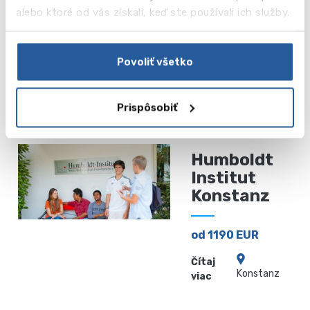
alebo ktoré od vás získali, keď ste používali ich služby.
GLS Berlin
Povoliť všetko
od 200 EUR
Čítaj viac
Berlin
Prispôsobiť
Humboldt
Institut
Konstanz
od 1190 EUR
Čítaj
Konstanz
viac