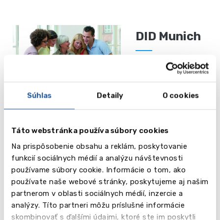
DID Munich
od 200 EUR
Čítaj
Munchen
viac
Súhlas
Detaily
O cookies
Táto webstránka používa súbory cookies
DID
Hamburg
Na prispôsobenie obsahu a reklám, poskytovanie
funkcií sociálnych médií a analýzu návštevnosti
používame súbory cookie. Informácie o tom, ako
od 200 EUR
používate naše webové stránky, poskytujeme aj našim
partnerom v oblasti sociálnych médií, inzercie a
Čítaj
Hamburg
analýzy. Títo partneri môžu príslušné informácie
viac
skombinovať s ďalšími údajmi, ktoré ste im poskytli