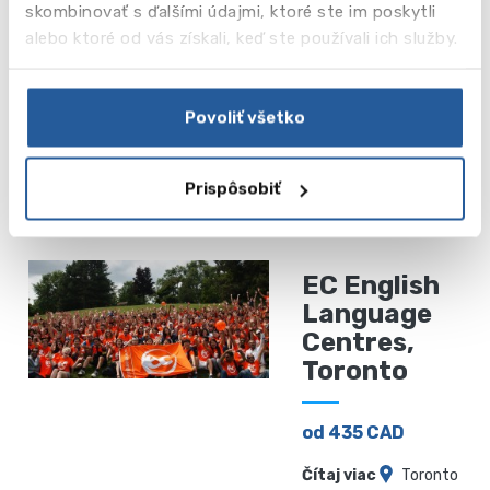
EC English
skombinovať s ďalšími údajmi, ktoré ste im poskytli
Language
alebo ktoré od vás získali, keď ste používali ich služby.
Centres,
Montreal
Povoliť všetko
od 420 CAD
Prispôsobiť
Čítaj viac
Montreal
EC English
Language
Centres,
Toronto
od 435 CAD
Čítaj viac
Toronto