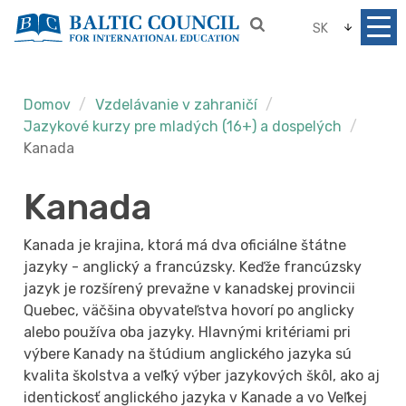
SK
Domov
Vzdelávanie v zahraničí
Jazykové kurzy pre mladých (16+) a dospelých
Kanada
Kanada
Kanada je krajina, ktorá má dva oficiálne štátne
jazyky - anglický a francúzsky. Keďže francúzsky
jazyk je rozšírený prevažne v kanadskej provincii
Quebec, väčšina obyvateľstva hovorí po anglicky
alebo používa oba jazyky. Hlavnými kritériami pri
výbere Kanady na štúdium anglického jazyka sú
kvalita školstva a veľký výber jazykových škôl, ako aj
identickosť anglického jazyka v Kanade a vo Veľkej