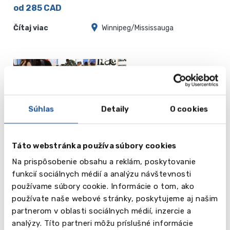
od 285 CAD
Čítaj viac
Winnipeg/Mississauga
Súhlas
Detaily
O cookies
ILAC - International Language
Academy Canada
Táto webstránka používa súbory cookies
Na prispôsobenie obsahu a reklám, poskytovanie
od 415 CAD
funkcií sociálnych médií a analýzu návštevnosti
používame súbory cookie. Informácie o tom, ako
Čítaj viac
Vancouver/Toronto
používate naše webové stránky, poskytujeme aj našim
partnerom v oblasti sociálnych médií, inzercie a
analýzy. Títo partneri môžu príslušné informácie