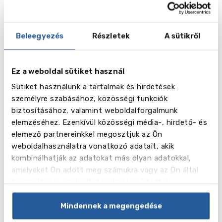
Beleegyezés
Részletek
A sütikről
vēl
7
Ez a weboldal sütiket használ
Sütiket használunk a tartalmak és hirdetések
Képek
személyre szabásához, közösségi funkciók
biztosításához, valamint weboldalforgalmunk
Videó
elemzéséhez. Ezenkívül közösségi média-, hirdető- és
elemező partnereinkkel megosztjuk az Ön
weboldalhasználatra vonatkozó adatait, akik
kombinálhatják az adatokat más olyan adatokkal,
amelyeket Ön adott meg számukra vagy az Ön által
használt más szolgáltatásokból gyűjtöttek.
Mindennek a megengedése