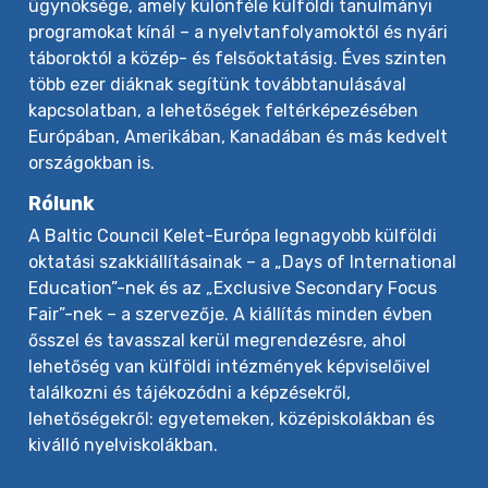
ügynöksége, amely különféle külföldi tanulmányi
programokat kínál – a nyelvtanfolyamoktól és nyári
táboroktól a közép- és felsőoktatásig. Éves szinten
több ezer diáknak segítünk továbbtanulásával
kapcsolatban, a lehetőségek feltérképezésében
Európában, Amerikában, Kanadában és más kedvelt
országokban is.
Rólunk
A Baltic Council Kelet-Európa legnagyobb külföldi
oktatási szakkiállításainak – a „Days of International
Education”-nek és az „Exclusive Secondary Focus
Fair”-nek – a szervezője. A kiállítás minden évben
ősszel és tavasszal kerül megrendezésre, ahol
lehetőség van külföldi intézmények képviselőivel
találkozni és tájékozódni a képzésekről,
lehetőségekről: egyetemeken, középiskolákban és
kiválló nyelviskolákban.