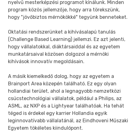
nyelvű mesterképzési programot kínálunk. Minden
program közös jellemzője, hogy arra törekszünk,
hogy "jövőbiztos mérnökökké" tegyünk benneteket.
Oktatási rendszerünket a kihívásalapú tanulás
(Challenge Based Learning) jellemzi. Ez azt jelenti,
hogy vállalatokkal, diáktársaiddal és az egyetem
munkatársaival közösen dolgozol a mérnöki
kihívások innovatív megoldásain.
A másik kiemelkedő dolog, hogy az egyetem a
Brainport Area közepén található. Ez egy olyan
hollandiai terület, ahol a legnagyobb nemzetközi
csúcstechnológiai vállalatok, például a Philips, az
ASML, az NXP és a Lightyear találhatóak. Ha tehát
téged is érdekel egy karrier Hollandia egyik
leginnovatívabb vállalatánál, az Eindhoveni Műszaki
Egyetem tökéletes kiindulópont.