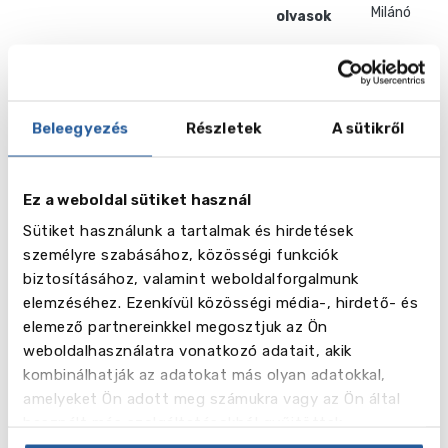
Milánó
olvasok
John Cabot
University
Beleegyezés
Részletek
A sütikről
Tovább
Róma
Ez a weboldal sütiket használ
olvasok
Sütiket használunk a tartalmak és hirdetések
személyre szabásához, közösségi funkciók
biztosításához, valamint weboldalforgalmunk
elemzéséhez. Ezenkívül közösségi média-, hirdető- és
elemező partnereinkkel megosztjuk az Ön
weboldalhasználatra vonatkozó adatait, akik
kombinálhatják az adatokat más olyan adatokkal,
Polimi Graduate School of
amelyeket Ön adott meg számukra vagy az Ön által
Management
használt más szolgáltatásokból gyűjtöttek.