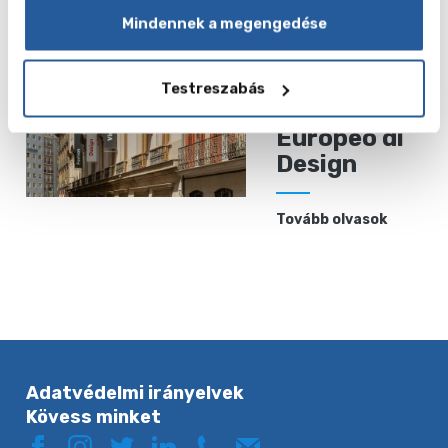
Mindennek a megengedése
Tovább olvasok
Testreszabás
IED Istituto
Europeo di
Design
Tovább olvasok
Adatvédelmi irányelvek
Kövess minket