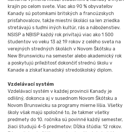
krajín po celom svete. Viac ako 90 % obyvateľov
Kanady sú potomkami britských a francúzskych
prisťahovalcov, takže miestni školáci sa len zriedka
stretávajú s ľuďmi iných kultúr, rás a náboženstiev.
NSISP a NBISP každý rok privítajú viac ako 1 500
študentov vo veku 13 až 19 rokov z celého sveta na
verejných stredných školách v Novom Škótsku a
New Brunswicku na semester alebo akademický rok
a poskytujú príležitosť dokončiť strednú školu v
Kanade a získať kanadský stredoškolský diplom.
Vzdelávací systém
Vzdelávací systém v každej provincii Kanady je
odlišný, dokonca aj v susednom Novom Škótsku a
Novom Brunswicku sa programy mierne líšia. Všetky
školy však majú spoločné to, že takmer všetky
predmety do 10. ročníka sú povinné každý semester,
žiaci študujú 4-5 predmetov; Dĺžka štúdia: 12 rokov.