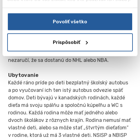
a pod.). Chceli by sme upozorniť na skutočnosť, že
tento program je predovšetkým akademický! To
znamená, že dieťa sa bude môcť venovať určitému
Povoliť všetko
športu (koordinátori programu vyberú školy s
príslušným športovým klubom), ale počet tréningov
a úroveň ligy nie je možné vopred dohodnúť.
Prispôsobiť
Existujú príbehy o úspechu, keď si chalanov všimli
tréneri popredných športových tímov, no nikto
nezaručí, že sa dostanú do NHL alebo NBA.
Ubytovanie
Každé ráno príde po deti bezplatný školský autobus
a po vyučovaní ich ten istý autobus odvezie späť
domov. Deti bývajú v kanadských rodinách, každé
dieťa má svoju spálňu a spoločnú kúpeľňu a WC s
rodinou. Každá rodina môže mať jedného alebo
dvoch školákov z rôznych krajín. Rodina nemusí mať
vlastné deti, alebo sa môže stať „štvrtým dieťaťom“
v rodine, ktorá už má 3 vlastné deti. NSISP a NBISP