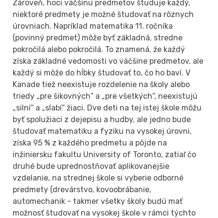
Zároveň, hoci väčšinu predmetov študuje každý,
niektoré predmety je možné študovať na rôznych
úrovniach. Napríklad matematika 11. ročníka
(povinný predmet) môže byť základná, stredne
pokročilá alebo pokročilá. To znamená, že každý
získa základné vedomosti vo väčšine predmetov, ale
každý si môže do hĺbky študovať to, čo ho baví. V
Kanade tiež neexistuje rozdelenie na školy alebo
triedy „pre šikovných“ a „pre všetkých“, neexistujú
„silní“ a „slabí“ žiaci. Dve deti na tej istej škole môžu
byť spolužiaci z dejepisu a hudby, ale jedno bude
študovať matematiku a fyziku na vysokej úrovni,
získa 95 % z každého predmetu a pôjde na
inžiniersku fakultu University of Toronto, zatiaľ čo
druhé bude uprednostňovať aplikovanejšie
vzdelanie, na strednej škole si vyberie odborné
predmety (drevárstvo, kovoobrábanie,
automechanik - takmer všetky školy budú mať
možnosť študovať na vysokej škole v rámci týchto