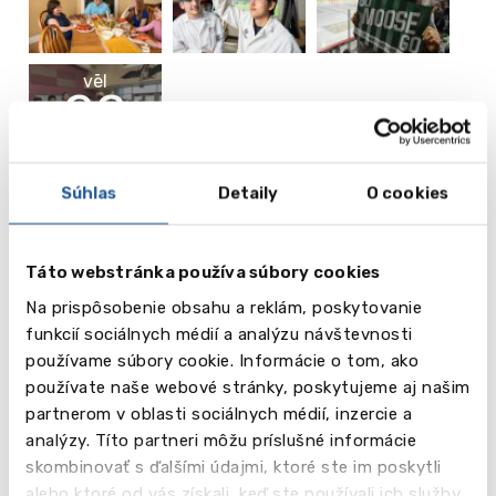
vēl
22
Obrázky
Súhlas
Detaily
O cookies
Športové a mimoškolské aktivity
Školy ponúkajú obrovské množstvo bezplatných
krúžkov, oddielov a záujmových krúžkov. Každá škola
Táto webstránka používa súbory cookies
má svoje profesionálne športové tímy. Samozrejme,
Na prispôsobenie obsahu a reklám, poskytovanie
najpopulárnejším športom je hokej. To nie je
funkcií sociálnych médií a analýzu návštevnosti
prekvapujúce, pretože provincia Nové Škótsko je
používame súbory cookie. Informácie o tom, ako
oficiálnym rodiskom ľadového hokeja. Každá škola
používate naše webové stránky, poskytujeme aj našim
má vlastnú telocvičňu, ako aj prístup do miestnej
partnerom v oblasti sociálnych médií, inzercie a
hokejovej arény, kde môže školský tím trénovať.
analýzy. Títo partneri môžu príslušné informácie
Žiaci väčšiny škôl môžu bezplatne športovať v
skombinovať s ďalšími údajmi, ktoré ste im poskytli
mestských športových areáloch (bazén, telocvičňa
alebo ktoré od vás získali, keď ste používali ich služby.