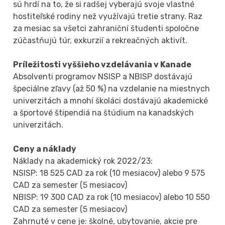
sú hrdí na to, že si radšej vyberajú svoje vlastné
hostiteľské rodiny než využívajú tretie strany. Raz
za mesiac sa všetci zahraniční študenti spoločne
zúčastňujú túr, exkurzií a rekreačných aktivít.
Príležitosti vyššieho vzdelávania v Kanade
Absolventi programov NSISP a NBISP dostávajú
špeciálne zľavy (až 50 %) na vzdelanie na miestnych
univerzitách a mnohí školáci dostávajú akademické
a športové štipendiá na štúdium na kanadských
univerzitách.
Ceny a náklady
Náklady na akademický rok 2022/23:
NSISP: 18 525 CAD za rok (10 mesiacov) alebo 9 575
CAD za semester (5 mesiacov)
NBISP: 19 300 CAD za rok (10 mesiacov) alebo 10 550
CAD za semester (5 mesiacov)
Zahrnuté v cene je: školné, ubytovanie, akcie pre