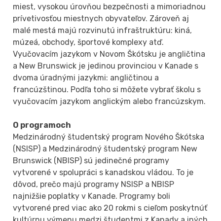
miest, vysokou úrovňou bezpečnosti a mimoriadnou
prívetivosťou miestnych obyvateľov. Zároveň aj
malé mestá majú rozvinutú infraštruktúru: kiná,
múzeá, obchody, športové komplexy atď.
Vyučovacím jazykom v Novom Škótsku je angličtina
a New Brunswick je jedinou provinciou v Kanade s
dvoma úradnými jazykmi: angličtinou a
francúzštinou. Podľa toho si môžete vybrať školu s
vyučovacím jazykom anglickým alebo francúzskym.
O programoch
Medzinárodný študentský program Nového Škótska
(NSISP) a Medzinárodný študentský program New
Brunswick (NBISP) sú jedinečné programy
vytvorené v spolupráci s kanadskou vládou. To je
dôvod, prečo majú programy NSISP a NBISP
najnižšie poplatky v Kanade. Programy boli
vytvorené pred viac ako 20 rokmi s cieľom poskytnúť
kultúrnu výmenu medzi študentmi z Kanady a iných