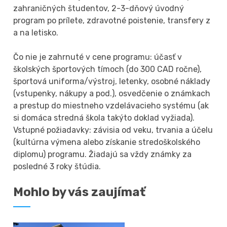
zahraničných študentov, 2-3-dňový úvodný
program po prílete, zdravotné poistenie, transfery z
a na letisko.
Čo nie je zahrnuté v cene programu: účasť v
školských športových tímoch (do 300 CAD ročne),
športová uniforma/výstroj, letenky, osobné náklady
(vstupenky, nákupy a pod.), osvedčenie o známkach
a prestup do miestneho vzdelávacieho systému (ak
si domáca stredná škola takýto doklad vyžiada).
Vstupné požiadavky: závisia od veku, trvania a účelu
(kultúrna výmena alebo získanie stredoškolského
diplomu) programu. Žiadajú sa vždy známky za
posledné 3 roky štúdia.
Mohlo by vás zaujímať