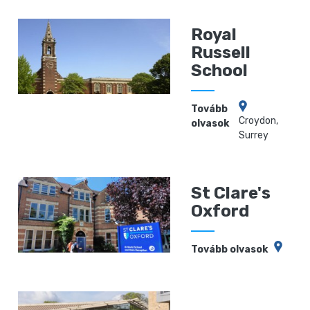
Royal
Russell
School
Tovább
Croydon,
olvasok
Surrey
St Clare's
Oxford
Tovább olvasok