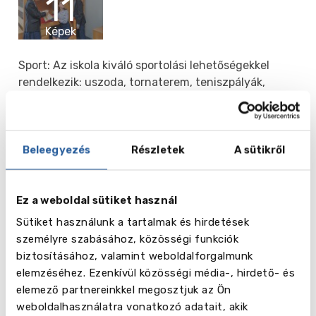
11
Képek
Sport: Az iskola kiváló sportolási lehetőségekkel
rendelkezik: uszoda, tornaterem, teniszpályák,
játszóterek. A lányok kenuzni, lovassportot, vívást,
gimnasztikát, atlétikát végezhetnek;
kosárlabdázhatnak, röplabdázhatnak,
tollaslabdázhatnak, jégkorongozhatnak,
Beleegyezés
Részletek
A sütikről
golfozhatnak, stb. Itt lehet aerobikot,
szinkronúszást, modern táncot, balettet, jógát,
Ez a weboldal sütiket használ
kickboxot is sportolni..
Sütiket használunk a tartalmak és hirdetések
Kulturális élet: Az iskola nagyszámú tanórán kívüli
személyre szabásához, közösségi funkciók
tevékenységet szervez, vannak szekciók és
biztosításához, valamint weboldalforgalmunk
érdeklődési körök: tudományos társaság,
elemzéséhez. Ezenkívül közösségi média-, hirdető- és
színjátszókör, fiatal mérnökklub, földrajzi társaság,
elemező partnereinkkel megosztjuk az Ön
matematikus-, pszichológus-, filozófus-klubok,
weboldalhasználatra vonatkozó adatait, akik