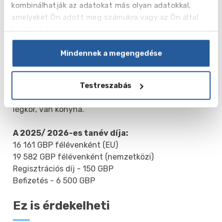
iskolai parlament, kertészegylet. , egy zenei klub,
kombinálhatják az adatokat más olyan adatokkal,
egy kórus, egy jazz zenekar és mások.
amelyeket Ön adott meg számukra vagy az Ön által
használt más szolgáltatásokból gyűjtöttek.
Szállás: 3 szálló; az áttelepítés elve - életkor szerint
(9 éves kortól). A fiatalabb iskolások 3-4 fős tágas
Mindennek a megengedése
szobákban laknak, minden szállón közös
játszószoba, TV, DVD, zongora, számítógépek. A
felső tagozatos iskoláslányok külön szállóban laknak
Testreszabás
egy-két fős szobákban. Itt már felnőttesebb a
légkör, van konyha.
A 2025/ 2026-es tanév díja:
16 161 GBP félévenként (EU)
19 582 GBP félévenként (nemzetközi)
Regisztrációs díj - 150 GBP
Befizetés - 6 500 GBP
Ez is érdekelheti