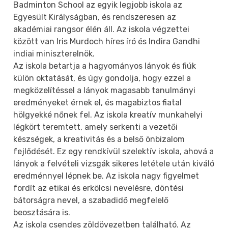
Badminton School az egyik legjobb iskola az
Egyesült Királyságban, és rendszeresen az
akadémiai rangsor élén áll. Az iskola végzettei
között van Iris Murdoch híres író és Indira Gandhi
indiai miniszterelnök.
Az iskola betartja a hagyományos lányok és fiúk
külön oktatását, és úgy gondolja, hogy ezzel a
megközelítéssel a lányok magasabb tanulmányi
eredményeket érnek el, és magabiztos fiatal
hölgyekké nőnek fel. Az iskola kreatív munkahelyi
légkört teremtett, amely serkenti a vezetői
készségek, a kreativitás és a belső önbizalom
fejlődését. Ez egy rendkívül szelektív iskola, ahová a
lányok a felvételi vizsgák sikeres letétele után kiváló
eredménnyel lépnek be. Az iskola nagy figyelmet
fordít az etikai és erkölcsi nevelésre, döntési
bátorságra nevel, a szabadidő megfelelő
beosztására is.
Az iskola csendes zöldövezetben található. Az