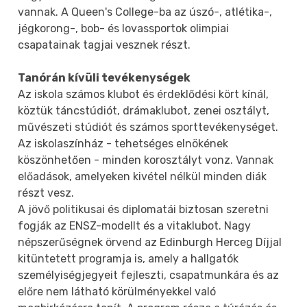
vannak. A Queen's College-ba az úszó-, atlétika-,
jégkorong-, bob- és lovassportok olimpiai
csapatainak tagjai vesznek részt.
Tanórán kívüli tevékenységek
Az iskola számos klubot és érdeklődési kört kínál,
köztük táncstúdiót, drámaklubot, zenei osztályt,
művészeti stúdiót és számos sporttevékenységet.
Az iskolaszínház - tehetséges elnökének
köszönhetően - minden korosztályt vonz. Vannak
előadások, amelyeken kivétel nélkül minden diák
részt vesz.
A jövő politikusai és diplomatái biztosan szeretni
fogják az ENSZ-modellt és a vitaklubot. Nagy
népszerűségnek örvend az Edinburgh Herceg Díjjal
kitüntetett programja is, amely a hallgatók
személyiségjegyeit fejleszti, csapatmunkára és az
előre nem látható körülményekkel való