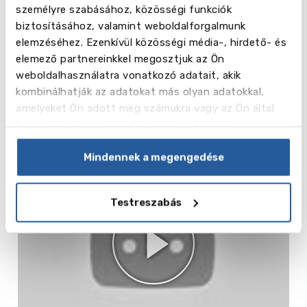
személyre szabásához, közösségi funkciók
biztosításához, valamint weboldalforgalmunk
elemzéséhez. Ezenkívül közösségi média-, hirdető- és
elemező partnereinkkel megosztjuk az Ön
vēl
7
weboldalhasználatra vonatkozó adatait, akik
kombinálhatják az adatokat más olyan adatokkal,
Képek
amelyeket Ön adott meg számukra vagy az Ön által
használt más szolgáltatásokból gyűjtöttek.
Videó
Mindennek a megengedése
Testreszabás