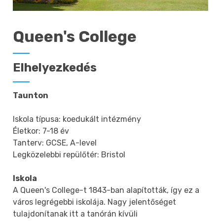
Queen's College
Elhelyezkedés
Taunton
Iskola típusa: koedukált intézmény
Életkor: 7-18 év
Tanterv: GCSE, A-level
Legközelebbi repülőtér: Bristol
Iskola
A Queen's College-t 1843-ban alapították, így ez a
város legrégebbi iskolája. Nagy jelentőséget
tulajdonítanak itt a tanórán kívüli