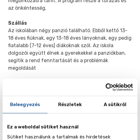
megbirkózásra tanít. A program része a túrázás és
az önkéntesség.
Szállás
Az iskolában négy panzió található. Ebből kettő 13-
18 éves fiúknak, egy 13-18 éves lányoknak, egy pedig
fiatalabb (7-12 éves) diákoknak szól. Az iskola
dolgozói együtt élnek a gyerekekkel a panziókban,
segítik a rend fenntartását és a problémák
megoldását
Galéria
Beleegyezés
Részletek
A sütikről
Ez a weboldal sütiket használ
Sütiket használunk a tartalmak és hirdetések