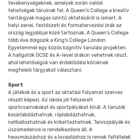
tevékenységeknek, amelyek során valódi
tehetségek tárulnak fel. A Queen's College a kreatív
tantárgyak magas szintű oktatásáról is ismert. A
helyi zenei, festészeti és formatervezési órák az
ország legjobbjai közé tartoznak. A Queen's College
több éve dolgozik a King's College London
Egyetemmel egy közös kognitív tanulási projekten.
A hallgatók GCSE és A-level órákon vehetnek részt,
ahol lehetőségük van érdeklődési körüknek
megfelelő tárgyakat választani.
Sport
A játékok és a sport az oktatási folyamat szerves
részét képezi. Az iskola jól felszerelt
sportcsarnokokat és sportpályákat kínál. A tanulók
kosárlabdázhatnak, röplabdázhatnak,
netballozhatnak és krikettezhetnek. Teniszpályák és
úszómedence is rendelkezésre áll. A
hegymászáshoz és a lovagláshoz is remek feltételek