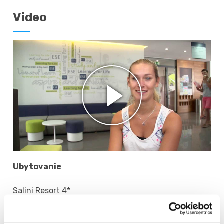
Video
Ubytovanie
Salini Resort 4*
Ubytovanie v štvorhviezdičkovom rezorte Salini,
ktorý sa nachádza na malebnom pobreží päť minút