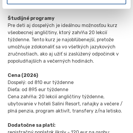
zoskok padákom.
Študijné programy
Pre deti aj dospelých je ideálnou možnosťou kurz
všeobecnej angličtiny, ktorý zahŕňa 20 lekcií
týždenne. Tento kurz je najobľúbenejší, pretože
umožňuje zdokonaliť sa vo všetkých jazykových
zručnostiach, ako aj užiť si zaslúžený odpočinok v
popoludňajších a večerných hodinách.
Cena (2026)
Dospelý: od 810 eur týždenne
Dieťa: od 895 eur týždenne
Cena zahŕňa: 20 lekcií angličtiny týždenne,
ubytovanie v hoteli Salini Resort, raňajky a večere /
plná penzia, program aktivít, transfery z/na letisko.
Dodatočne sa platí:
registračný poplatok školy - 120 eur na osobu;