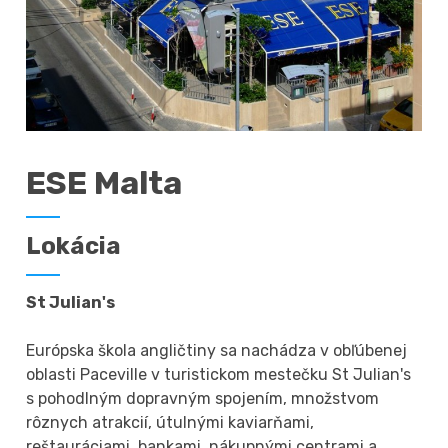
ESE Malta
Lokácia
St Julian's
Európska škola angličtiny sa nachádza v obľúbenej
oblasti Paceville v turistickom mestečku St Julian's
s pohodlným dopravným spojením, množstvom
rôznych atrakcií, útulnými kaviarňami,
reštauráciami, bankami, nákupnými centrami a