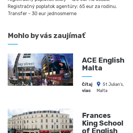
Registračný poplatok agentúry: 65 eur za rodinu.
Transfer - 30 eur jednosmerne
Mohlo by vás zaujímať
ACE English
Malta
Čítaj
St Julian's,
viac
Malta
Frances
King School
of English