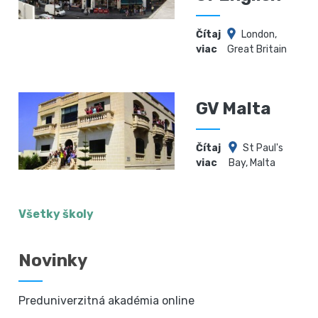
Čítaj
London,
viac
Great Britain
GV Malta
Čítaj
St Paul's
viac
Bay, Malta
Všetky školy
Novinky
Preduniverzitná akadémia online