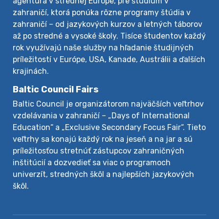
agentúra v strednej Európe, pre štúdium v
zahraničí, ktorá ponúka rôzne programy štúdia v
zahraničí – od jazykových kurzov a letných táborov
až po stredné a vysoké školy. Tisíce študentov každý
rok využívajú naše služby na hľadanie študijných
príležitostí v Európe, USA, Kanade, Austrálii a ďalších
krajinách.
Baltic Council Fairs
Baltic Council je organizátorom najväčších veľtrhov
vzdelávania v zahraničí – „Days of International
Education“ a „Exclusive Secondary Focus Fair“. Tieto
veľtrhy sa konajú každý rok na jeseň a na jar a sú
príležitosťou stretnúť zástupcov zahraničných
inštitúcií a dozvedieť sa viac o programoch
univerzít, stredných škôl a najlepších jazykových
škôl.