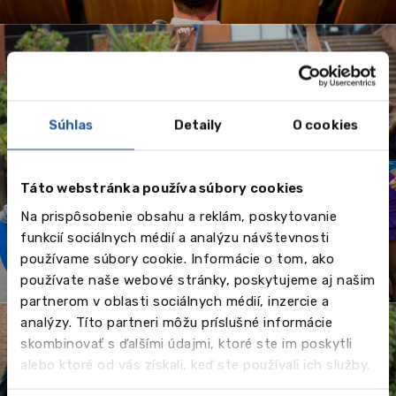
Leto 2026 - jazykové
Súhlas
Detaily
O cookies
kurzy a tábory v
zahraničí pre deti a
Táto webstránka používa súbory cookies
dospelých
Na prispôsobenie obsahu a reklám, poskytovanie
funkcií sociálnych médií a analýzu návštevnosti
používame súbory cookie. Informácie o tom, ako
používate naše webové stránky, poskytujeme aj našim
partnerom v oblasti sociálnych médií, inzercie a
analýzy. Títo partneri môžu príslušné informácie
skombinovať s ďalšími údajmi, ktoré ste im poskytli
alebo ktoré od vás získali, keď ste používali ich služby.
Stredné školy v