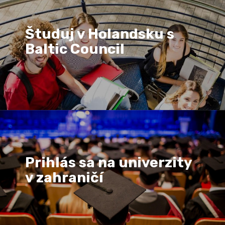
Študuj v Holandsku s
Baltic Council
Prihlás sa na univerzity
v zahraničí