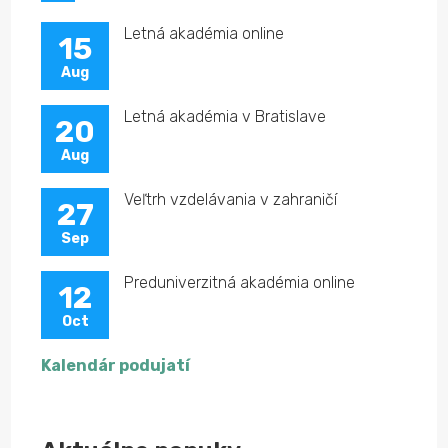
Letná akadémia online
15
Aug
Letná akadémia v Bratislave
20
Aug
Veľtrh vzdelávania v zahraničí
27
Sep
Preduniverzitná akadémia online
12
Oct
Kalendár podujatí