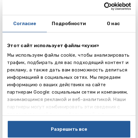
учеников 15-16 лет. Как правило, они выбирают 5-
8 предметов из списка: математика, бизнес и
экономика, биология, химия, физика, география,
Согласие
Подробности
О нас
английский, английская литература, искусство,
драма, история, французский, немецкий,
итальянский, испанский.
Этот сайт использует файлы «куки»
A-Level
– двухгодичная программа средней
Мы используем файлы cookie, чтобы анализировать
школы. Студенты выбирают 4 предмета из
трафик, подбирать для вас подходящий контент и
списка: Accounting, Ancient History, Art, Craft &
рекламу, а также дать вам возможность делиться
Design, Biology, Business Studies, Ceramics,
информацией в социальных сетях. Мы передаем
Chemistry, Classical Civilisation, Classical Greek,
информацию о ваших действиях на сайте
Economics, English Language, English Literature,
партнерам Google: социальным сетям и компаниям,
Film Studies, French, Geography, Geology, German,
занимающимся рекламой и веб-аналитикой. Наши
Graphic Communication, History, History of Art, ICT,
партнеры могут комбинировать эти сведения с
Italian, Latin, Law, Mathematics, Further
предоставленной вами информацией, а также
Mathematics, Media Studies, Music, Philosophy,
данными, которые они получили при использовании
Photography, Physics, Politics, Psychology,
вами их сервисов.
Разрешить все
Religious Studies, Russian, Sociology, Spanish,