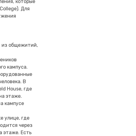
ления, которые
ollege). Для
ужения
м из общежитий,
чеников
го кампуса.
оборудованные
человека. В
ld House, где
на этаже.
на кампусе
е улице, где
ходится через
а этаже. Есть