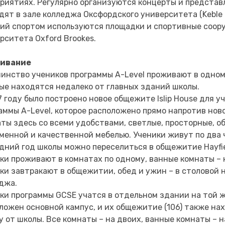
риятиях. Регулярно организуются концерты и представ
дят в зале колледжа Оксфордского университета (Keble C
ий спортом используются площадки и спортивные соор
рситета Oxford Brookes.
ивание
инство учеников программы A-Level проживают в одно
ые находятся недалеко от главных зданий школы.
7 году было построено новое общежите Islip House для у
аммы A-Level, которое расположено прямо напротив ново
ты здесь со всеми удобствами, светлые, просторные, 
менной и качественной мебелью. Ученики живут по два 
дний год школы можно переселиться в общежитие Hayfie
ки проживают в комнатах по одному, ванные комнаты – 
ки завтракают в общежитии, обед и ужин – в столовой 
джа.
ки программы GCSE учатся в отдельном здании на той ж
ложен основной кампус, и их общежитие (106) также на
у от школы. Все комнаты – на двоих, ванные комнаты – н