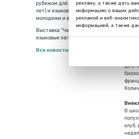
рубежом для школьников (7-18
рекламу, а также дать ва
техно
лет) и языковые школы для
информацию о ваших дейс
керам
молодежи и взрослых
рекламой и веб-аналитик
Колич
информацией, а также дан
Выставка “Частные школы и
One-
языковые лагеря за рубежом”
Прогр
Все новости
Level
совер
до 5-
биоло
франц
Колич
Внек
В шко
попул
клуб,
недел