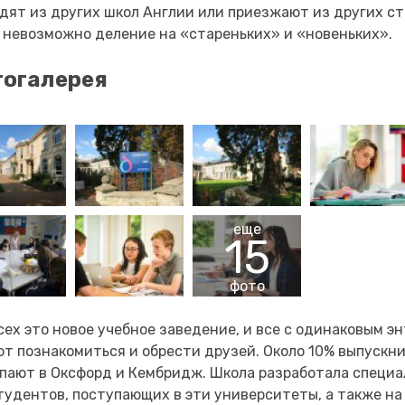
дят из других школ Англии или приезжают из других ст
 невозможно деление на «стареньких» и «новеньких».
огалерея
еще
15
фото
сех это новое учебное заведение, и все с одинаковым 
т познакомиться и обрести друзей. Около 10% выпускн
пают в Оксфорд и Кембридж. Школа разработала специ
тудентов, поступающих в эти университеты, а также н