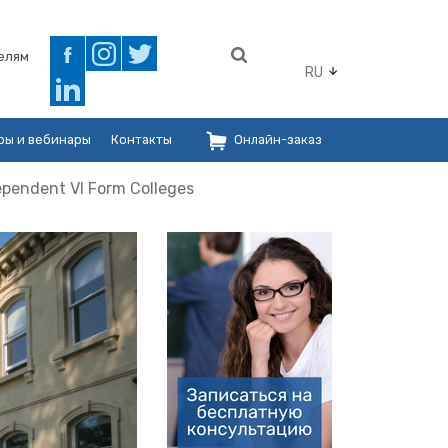
елям
RU
ры и вебинары
Контакты
Онлайн-заказ
ependent VI Form Colleges