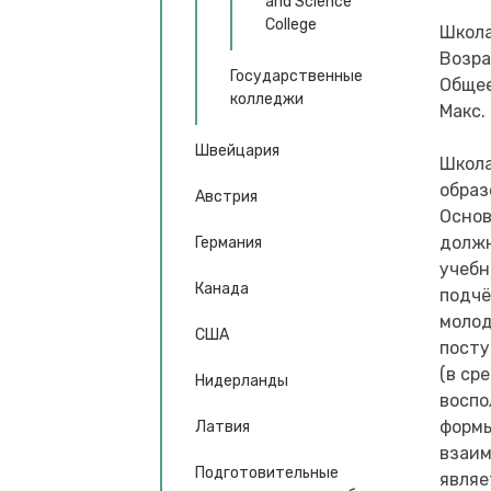
and Science
College
Школа
Возра
Государственные
Общее
колледжи
Макс.
Швейцария
Школа
образ
Австрия
Основ
должн
Германия
учебн
Канада
подчё
молод
США
посту
(в ср
Нидерланды
воспо
формы
Латвия
взаим
Подготовительные
являе