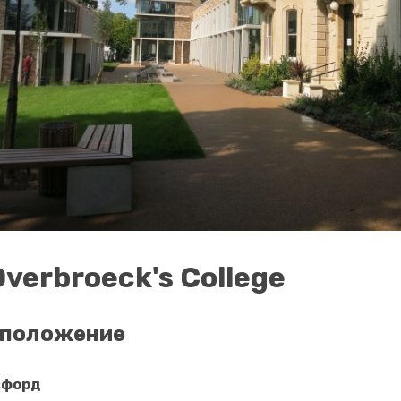
Overbroeck's College
сположение
сфорд