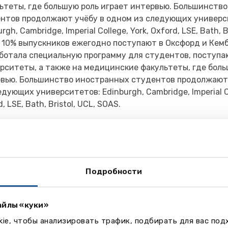
ьтеты, где большую роль играет интервью. Большинств
нтов продолжают учёбу в одном из следующих универс
rgh, Cambridge, Imperial College, York, Oxford, LSE, Bath, B
 10% выпускников ежегодно поступают в Оксфорд и Кем
ботала специальную программу для студентов, поступа
рситеты, а также на медицинские факультеты, где боль
вью. Большинство иностранных студентов продолжают 
едующих университетов: Edinburgh, Cambridge, Imperial Co
, LSE, Bath, Bristol, UCL, SOAS.
раммы
el
одичная программа. Минимальный возраст – 16 лет. Ст
Подробности
дмета из следующего списка: математика, высшая матем
, физика, информатика, экономика, бухгалтерия, бизнес
 французский, немецкий, испанский, русский, японский, 
айлы «куки»
ский, древнегреческий, философия, история, политика, 
ie, чтобы анализировать трафик, подбирать для вас по
логия, социология, классические цивилизации, музыка,