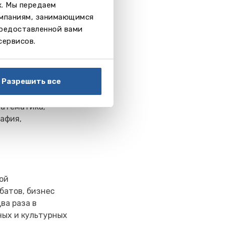
х. Мы передаем
нематограф,
омпаниям, занимающимся
предоставленной вами
сервисов.
уплению на A-
Разрешить все
яется
ченики изучают
математика,
рафия,
шой
батов, бизнес
ва раза в
ных и культурных