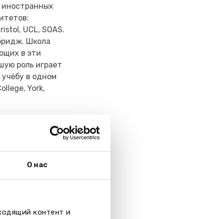
о иностранных
итетов:
ristol, UCL, SOAS.
бридж. Школа
ющих в эти
шую роль играет
учёбу в одном
llege, York,
уденты выбирают
О нас
атика, биология,
, английский
итальянский,
право,
дходящий контент и
 музыкальные