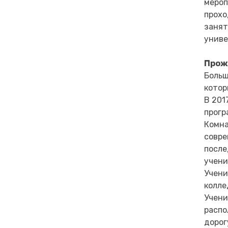
мероп
прохо
занят
униве
Прож
Больш
котор
В 201
прогр
Комна
совре
после
учени
Учени
колле
Учени
распо
дорог