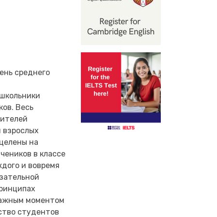
ень среднего
 школьники
ов. Весь
чителей
я взрослых
целены на
чеников в классе
ждого и вовремя
язательной
принципах
Важным моментом
нство студентов