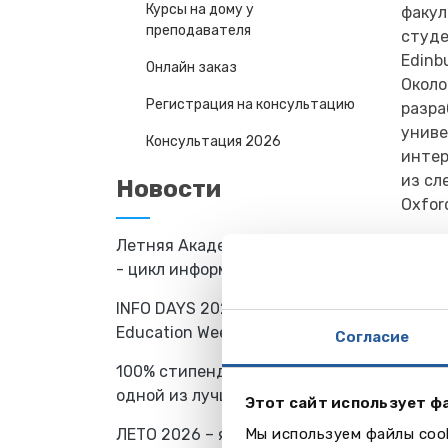
Курсы на дому у
факул
преподавателя
студе
Edinbu
Онлайн заказ
Около
Регистрация на консультацию
разра
униве
Консультация 2026
интер
из сл
Новости
Oxford
Летняя Академия Baltic Council
Прог
- цикл информационных встреч
A-Lev
INFO DAYS 2025 - International
Двухг
Education Week
Согласие
4 пре
100% стипендии на обучение в
химия
одной из лучших школ Европы
язык,
Этот сайт использует ф
латин
ЛЕТО 2026 – языковые лагеря за
Мы используем файлы cook
психо