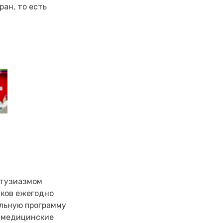
ран, то есть
энтузиазмом
иков ежегодно
альную программу
а медицинские