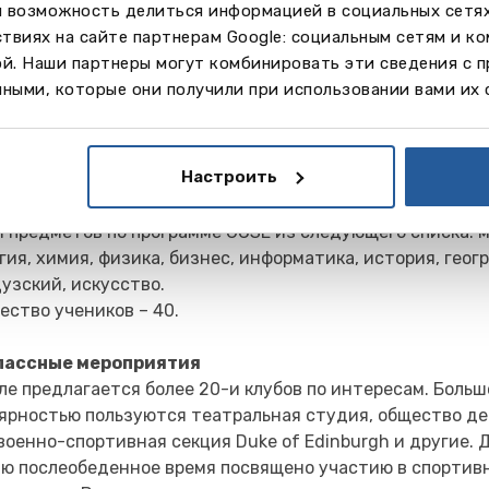
м возможность делиться информацией в социальных сетя
логии, фотография, драма и театральное искусство, ки
твиях на сайте партнерам Google: социальным сетям и к
ика, искусство и дизайн, история искусства, спорт.
ой. Наши партнеры могут комбинировать эти сведения с 
ество учеников – 255.
ными, которые они получили при использовании вами их 
year IGCSE
амма для иностранных студентов по подготовке к пост
Настроить
. Минимальный возраст – 15 лет. Большое внимание удел
шенствованию навыков академического английского. У
и предметов по программе GCSE из следующего списка: 
гия, химия, физика, бизнес, информатика, история, геог
узский, искусство.
ество учеников – 40.
лассные мероприятия
ле предлагается более 20-и клубов по интересам. Боль
ярностью пользуются театральная студия, общество де
 военно-спортивная секция Duke of Edinburgh и другие. Д
ю послеобеденное время посвящено участию в спортив