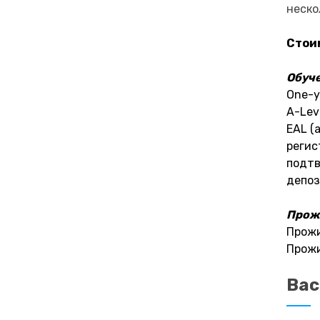
неско
Стоим
Обуч
One-y
A-Lev
EAL (
регис
подтв
депоз
Прож
Прожи
Прожи
Вас