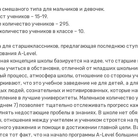
 смешаного типа для мальчиков и девочек.
ст учеников – 15-19.
 количество учеников – 295.
 количество учеников в классе – 10.
 для старшеклассников, предлагающая последнюю ступ
ования A-Level.
ная концепция школы базируется на идее, что старшие
ы учиться в обстановке, отличной от младших школьник
ый процесс, атмосфера школы, отношение со стороны у
ркивают, что это учебное заведение не для детей, а дл
ых людей, сознательных и мотивированных, которые на
пление в лучшие университеты. Маленькое количество у
еднем 7) позволяет тщательно отслеживать прогресс ка
лнять недостающие пробелы в знаниях. В школе нет об
, отношения между учителем и учеником строятся на 
ного уважения и помощи в достижении главной цели. 
тся тот факт, что на начало программы A-Level больши