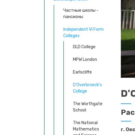
Частные школы -
пансионы
Independent VI Form
Colleges
DLD College
MPW London
Earlscliffe
D'Overbroeck's
D'
College
The Worthgate
School
Ра
The National
г. Ок
Mathematics