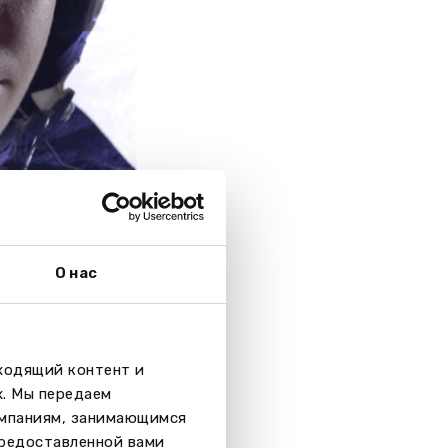
старшей школе –
О нас
дходящий контент и
клубы и секции
х. Мы передаем
и
омпаниям, занимающимся
предоставленной вами