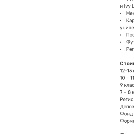
и Ivy 
• Меж
• Кар
униве
• Про
• Фут
• Рег
Стоим
12-13
10 – 1
9 кла
7 – 8 
Регис
Депоз
Фонд 
Форма