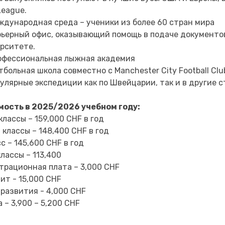
League.
дународная среда – ученики из более 60 стран мира
ьерный офис, оказывающий помощь в подаче документо
рситете.
фессиональная лыжная академия
больная школа совместно с Manchester City Football Cl
улярные экспедиции как по Швейцарии, так и в другие с
ость в 2025/2026 учебном году:
 классы – 159,000 CHF в год
1 классы – 148,400 CHF в год
сс – 145,600 CHF в год
классы – 113,400
трационная плата – 3,000 CHF
ит - 15,000 CHF
развития - 4,000 CHF
 – 3,900 – 5,200 CHF