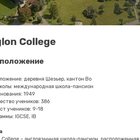
glon College
сположение
ложение: деревня Шезьер, кантон Во
колы: международная школа-пансион
снования: 1949
ество учеников: 386
ст учеников: 9-18
аммы: IGCSE, IB
а
n College – англоязычная школа-пансион, расположенна