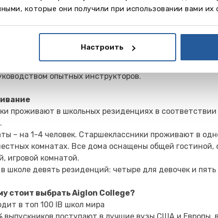
и: математики, физики, театральная, живописи, клуб де
ными, которые они получили при использовании вами их 
ООН, киноклуб, рок группа, хор, инновации и предпринем
: волейбол, футбол, гольф, теннис, бадминтон, конный с
с, падел, скалолазание, картинг, велоспорт, плавание, 
Настроить
ний период все ученики катаются на лыжах минимум дв
уководством опытных инструкторов.
ивание
ки проживают в школьных резиденциях в соответствии 
.
ты – на 1-4 человек. Старшеклассники проживают в одн
естных комнатах. Все дома оснащены общей гостиной, 
й, игровой комнатой.
 в школе девять резиденций: четыре для девочек и пять
у cтоит выбрать Aiglon College
?
дит в топ 100 IB школ мира
 выпускников поступают в лучшие вузы США и Европы, 