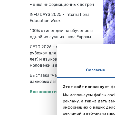
- цикл информационных встреч
INFO DAYS 2025 - International
Education Week
100% стипендии на обучение в
одной из лучших школ Европы
ЛЕТО 2026 – языковые лагеря за
рубежом для школьников (7-18
лет) и языковые школы для
Про
молодежи и взрослых
Школа
Согласие
програ
Выставка “Частные школы и
Летни
языковые лагеря за рубежом”
Этот сайт использует ф
Все новости
Внек
Мы используем файлы cook
В сво
рекламу, а также дать ва
по ин
информацию о ваших дейс
профе
рекламой и веб-аналитик