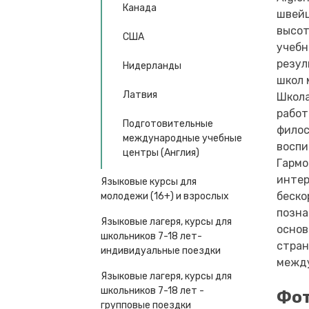
Канада
швейц
высот
США
учебн
резул
Нидерланды
школ 
Латвия
Школа
работ
Подготовительные
филос
международные учебные
воспи
центры (Англия)
Гармо
интер
Языковые курсы для
беско
молодежи (16+) и взрослых
позна
Языковые лагеря, курсы для
основ
школьников 7-18 лет-
стран
индивидуальные поездки
между
Языковые лагеря, курсы для
школьников 7-18 лет -
Фот
групповые поездки