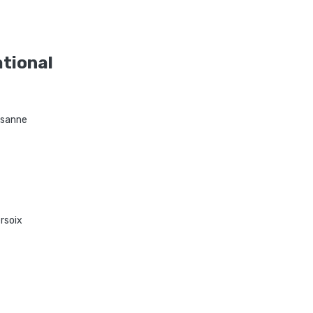
ational
usanne
rsoix