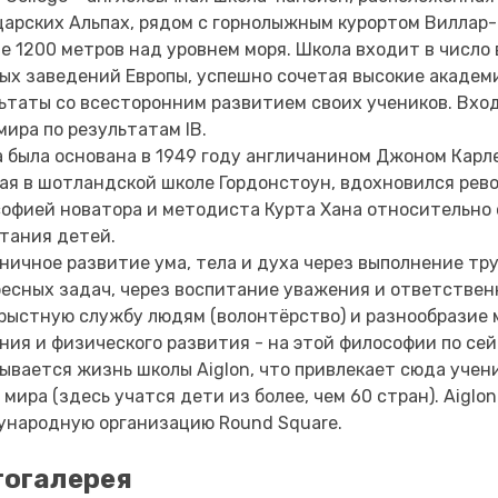
арских Альпах, рядом с горнолыжным курортом Виллар-
е 1200 метров над уровнем моря. Школа входит в число
ых заведений Европы, успешно сочетая высокие академ
ьтаты со всесторонним развитием своих учеников. Вхо
мира по результатам IB.
 была основана в 1949 году англичанином Джоном Карл
ая в шотландской школе Гордонстоун, вдохновился ре
офией новатора и методиста Курта Хана относительно 
тания детей.
ничное развитие ума, тела и духа через выполнение тр
есных задач, через воспитание уважения и ответствен
рыстную службу людям (волонтёрство) и разнообразие
ния и физического развития - на этой философии по сей
ывается жизнь школы Aiglon, что привлекает сюда учен
 мира (здесь учатся дети из более, чем 60 стран). Aiglo
народную организацию Round Square.
огалерея