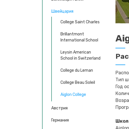
Швейцария
College Saint Charles
Brillantmont
Ai
International School
Leysin American
Ра
School in Switzerland
College du Leman
Распо
Тип ш
College Beau Soleil
Год о
Колич
Aiglon College
Возра
Прогр
Австрия
Германия
Школ
Aiglo