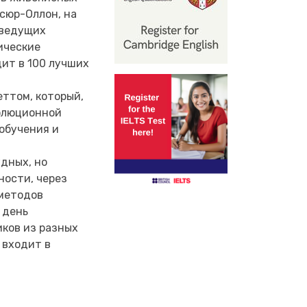
сюр-Оллон, на
 ведущих
ические
дит в 100 лучших
еттом, который,
волюционной
обучения и
удных, но
ности, через
 методов
 день
иков из разных
n входит в