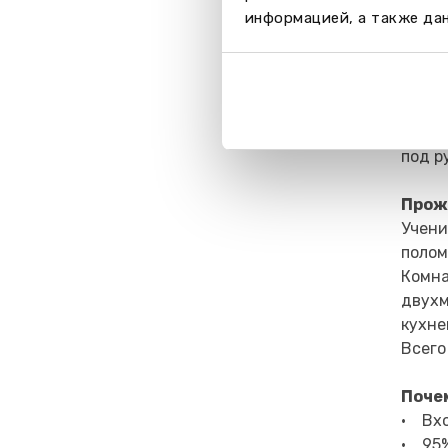
Секци
информацией, а также дан
мини 
Спорт
тенни
BMX.
В зим
под р
Прож
Учени
полом
Комна
двухм
кухне
Всего
Почем
• Вхо
• 95%