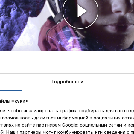
граммы
 работает по британской программе IGCSE до 16 лет. В 
Подробности
мма IB (International Baccalaureate).
й языковой лагерь.
айлы «куки»
лассные мероприятия и спорт
ie, чтобы анализировать трафик, подбирать для вас по
бодное от учебы время школьники ежедневно посещают 
м возможность делиться информацией в социальных сетя
тересам, занимаются спортом как на любительском, так 
твиях на сайте партнерам Google: социальным сетям и к
ссиональном уровне.
ой. Наши партнеры могут комбинировать эти сведения с 