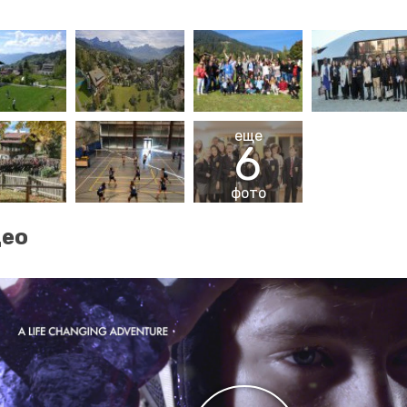
еще
6
фото
део