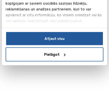
kopīgojam ar saviem sociālās saziņas līdzekļu,
reklamēšanas un analīzes partneriem, kuri to var
apvienot ar citu informāciju, ko viņiem sniedzat vai ko
viņi apkopo, kad lietojat viņu pakalpojumus.
Atļaut visu
Pielāgot